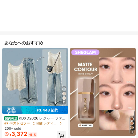
あなたへのおすすめ
11
¥3,448 節約
KDXD2026 レジャー ファッ
国内発送
ション ロングサイズ 夏服 女性 ワイ
#7 ベストセラー
に 刺繍 レディースコーデ
ルドスタイル ボア付きトップス ワイ
200+ sold
ルドスタイル ロングスカート 3点セ
14
3,372
¥
-51%
ット UVカット 軽量 通気性 袖付き