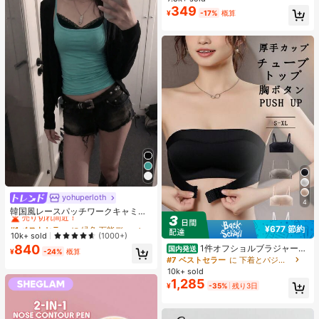
グラス キャットマグネットジェル ワ
349
#1 ベストセラー
に アニーズ ジェルネイルポリッシュ
¥
-17%
概算
ニス ネイルサプライ
売り切れ間近！
yohuperloth
#1 ベストセラー
に 緑色 万能デイリートップス
4
売り切れ間近！
韓国風レースパッチワークキャミソ
ールタンクトップ、Y2Kエステティ
#1 ベストセラー
#1 ベストセラー
に 緑色 万能デイリートップス
に 緑色 万能デイリートップス
¥677 節約
ック、ストリートウェアカジュアル
売り切れ間近！
売り切れ間近！
10k+ sold
(1000+)
サマー
840
1件オフショルブラジャー、
#1 ベストセラー
に 緑色 万能デイリートップス
国内発送
¥
-24%
概算
小胸用アップチューブトップ、 オフ
#7 ベストセラー
に 下着とパジャマ
売り切れ間近！
ショルインナー 、脇高 谷間メイク下
10k+ sold
着、A/Bカップノンワイヤーぶらジ
1,285
¥
-35%
残り3日
ャー