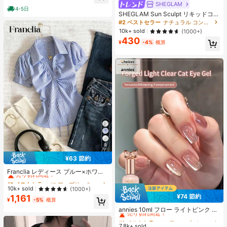
ヒップカバー効果 通気性抜群 サイズ
SHEGLAM
4-5日
豊富
SHEGLAM Sun Sculpt リキッドコン
ター-Soft Tan ノーズシャドウ シェ
#2 ベストセラー
ナチュラル コントゥア＆ブロンザー
ーディング 女性と女の子のためのブ
10k+ sold
(1000+)
ランドビューティーコスメメイクア
430
ップ
¥
-4%
概算
9
¥63 節約
#1 ベストセラー
に ファブリック 柔らかなオフィスブラウス
売り切れ間近！
Franclia レディース ブルー×ホワイ
ト ストライプ ボタン付きシャーリン
#1 ベストセラー
#1 ベストセラー
に ファブリック 柔らかなオフィスブラウス
に ファブリック 柔らかなオフィスブラウス
グ Vネックシャツ 夏向け エフォート
売り切れ間近！
売り切れ間近！
10k+ sold
(1000+)
レスシック ブラウス 通学・新学期向
¥74 節約
1,161
#1 ベストセラー
に ファブリック 柔らかなオフィスブラウス
け 春カジュアル
#1 ベストセラー
に アニーズ ジェルネイルポリッシュ
¥
-5%
概算
売り切れ間近！
売り切れ間近！
annies 10ml フロー ライトピンク キ
ャットアイ ジェルネイルポリッシュ
#1 ベストセラー
#1 ベストセラー
に アニーズ ジェルネイルポリッシュ
に アニーズ ジェルネイルポリッシュ
ウルトラシャイン UVジェル ミラー
7.8k+ sold
売り切れ間近！
売り切れ間近！