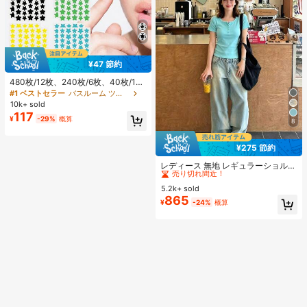
¥47 節約
480枚/12枚、240枚/6枚、40枚/1
枚、フェイススターシール、ハロウ
#1 ベストセラー
バスルーム ツールアクセサリ
ィン装飾シール、クリスマス装飾シ
10k+ sold
ール、ペンタグラムシール、カラフ
117
¥
-29%
概算
ルな装飾シール、パーティー・ホリ
8
デー写真装飾用、フェイス装飾シー
ル、パーティー装飾シール、ルーム
¥275 節約
デコレーション、バニティ、寝室、
#1 ベストセラー
に ボタン 女性用Tシャツ
旅行、旅行必需品、装飾アクセサリ
売り切れ間近！
レディース 無地 レギュラーショルダ
ー、経済的で実用的、ストッキング
ー 半袖Tシャツ ラウンドネック スリ
#1 ベストセラー
#1 ベストセラー
に ボタン 女性用Tシャツ
に ボタン 女性用Tシャツ
スタッファー、メイクアップツー
ムフィット 美シルエット 伸縮性 軽
ル、手頃な商品、ギフト、ノベルテ
5.2k+ sold
売り切れ間近！
売り切れ間近！
量 通気性 快適素材 夏用 万能 オール
ィ、女性向けギフト、クリスマスギ
865
#1 ベストセラー
に ボタン 女性用Tシャツ
¥
-24%
概算
マッチ トップス
フト、エステティック
売り切れ間近！