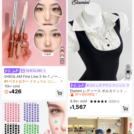
5
SHEGLAM
SHEGLAM Fine Line 2-In-1 ノーズ
コンター&ハイライトペン-Buff ノー
#1 ベストセラー
ナチュラル コントゥア＆ブロンザー
ズシャドウ シェーディング 女性と女
#コケッテアウトフィット
#2 ベストセラー
夜遊び 女性用ブラウス
10k+ sold
の子のためのブランドビューティー
売り切れ間近！
426
Elamini レディース ポルカドット パ
¥
コスメメイクアップ
ッチワーク レーストリム 配色 ウエ
#2 ベストセラー
#2 ベストセラー
夜遊び 女性用ブラウス
夜遊び 女性用ブラウス
スト ショートスリーブ トップス 夏
売り切れ間近！
売り切れ間近！
6.5k+ sold
(500+)
用
1,567
#2 ベストセラー
夜遊び 女性用ブラウス
¥
売り切れ間近！