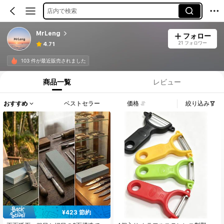
店内で検索
MrLeng
フォロー
21 フォロワー
4.71
103 件が最近販売されました
商品一覧
レビュー
おすすめ
ベストセラー
価格
絞り込み
¥423 節約