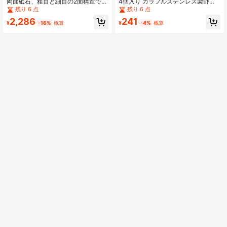
両面砥石、粗目と細目の2面構造で
4個入り カラフルステンレス製野菜
様々な包丁の簡単な研ぎ直しが可
ピーラーセット、各色異なるブレー
残り 6 点
残り 6 点
能、家庭用キッチンナイフ研ぎ器
ドデザイン、多機能フルーツピーラ
2,286
241
ー、日常のキッチン調理に適してい
¥
-16%
概算
¥
-4%
概算
ます