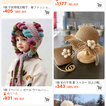
います。1セット
1,177
¥
-5%
概算
1個 子供用地主帽子、春ファッショ
405
ンレター刺繍カジュアル帽子、ベビ
¥
-24%
概算
ービーニー
1個 女の子用 夏 ストロー 日よけ帽
343
子、ビーチに最適な大きめブリム付
¥
-24%
概算
きプリンセス日よけ帽子
1個 ドーパミン ガール ウールハット
子供用 耳あて付き ニット帽 秋冬用
残り 1 点
931
¥
-5%
概算