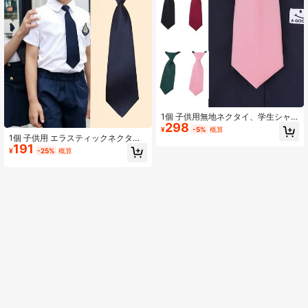
1個 子供用無地ネクタイ、学生シャ
298
ツタイ、スクールユニフォームアク
¥
-5%
概算
セサリー、入学準備必需品、男女兼
1個 子供用 エラスティックネクタ
用、ステージ発表会や日常着に最適
191
イ、韓国スタイル 無地 ネクタイ 学
¥
-25%
概算
校制服用、 幼稚園、学生、男女兼
用、 新学期準備