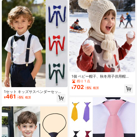
1個 ベビー帽子、秋冬用子供用帽
子、マフラー、男女兼用、二重層 厚
残り 1 点
手 ウール製、防風、秋冬の旅行や着
702
¥
-5%
概算
用に適しています
1セット キッズサスペンダーセッ
461
ト、無地サスペンダー + ネクタイ、
¥
-5%
概算
結婚式、パーティー、誕生日、クリ
スマス、ハロウィン、学校行事、男
の子 & 女の子の日常着に適していま
す。