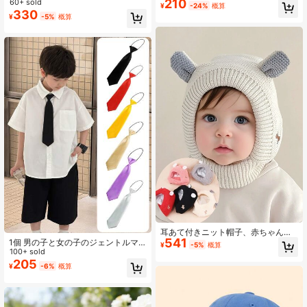
210
タイ、スーツ、学校制服、幼稚園の
60+ sold
装飾、学校の制服アクセサリー、学
¥
-24%
概算
衣装と合わせて着用可能、調整可能
生の日常着や舞台衣装に適していま
330
¥
-5%
概算
なシャツアクセサリー、男の子の学
す、新学期シーズンに最適
期中の着用に適しており、結婚式の
ページボーイタイとしても使用でき
ます
耳あて付きニット帽子、赤ちゃん
541
用、男女兼用、秋と冬に最適
1個 男の子と女の子のジェントルマ
¥
-5%
概算
ンファッション学生ノーネクタイス
100+ sold
タイル、フォーマルな場面、パーテ
205
¥
-6%
概算
ィー、集まりに適しています