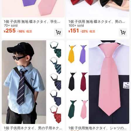
1個 子供用 無地 蝶ネクタイ、学生シ
1個 子供用 無地 蝶ネクタイ、男の子
ャツカラーデコレーション、ヴィン
70+ sold
スーツ用ネクタイ、子供用無地蝶ネ
100+ sold
テージ英国スタイル制服アクセサリ
クタイ、パーティーや発表会に適し
255
151
¥
-10%
概算
¥
-27%
概算
ー、ステージパフォーマンス装飾、
ています
クリップオンタイ、DIYアクセサリ
ー、入学準備、男女兼用
1個 子供用ネクタイ、男の子用ネク
1個 子供用無地ネクタイ、シャツの