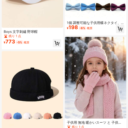
1個 調整可能な子供用蝶ネクタイ、
198
結婚式、パーティー、誕生日、クリ
¥
-6%
概算
スマス、ハロウィン、学校行事、男
Boys 文字刺繡 野球帽
女兼用の日常着に適しています
残り 1 点
773
¥
-5%
概算
子供用 無地 暖かいスーツ と 子供用
ニット帽 セット、冬の旅行に適して
残り 1 点