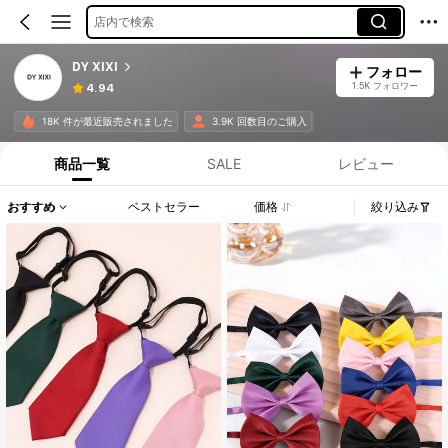
店内で検索
DY XIXI
フォロー
1.5K フォロワー
4.94
18K 件が最近販売されました
3.9K 回数目のご購入
商品一覧
SALE
レビュー
おすすめ
ベストセラー
価格
絞り込み