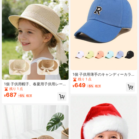
1個 子供用薄手のキャンディーカラ
ー野球帽、男女兼用のシンプルなRの
残り 1 点
ロゴ入りつば付き帽子、春用
1個 子供用帽子、春夏用子供用レー
649
¥
-5%
概算
スリボン草帽子、女の子向け、アウ
残り 1 点
トドアビーチ用、春のお出かけに適
687
¥
-5%
概算
しています