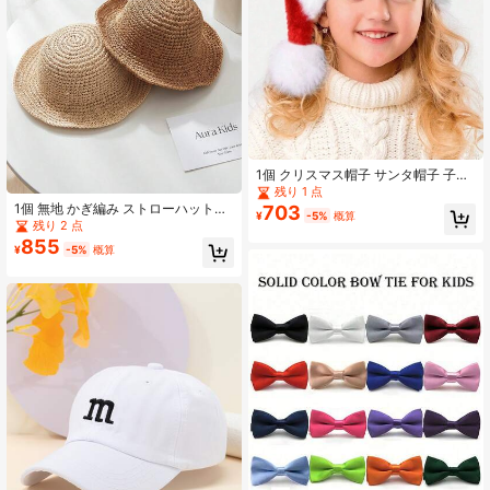
1個 クリスマス帽子 サンタ帽子 子供
用、クリスマス帽子 ユニセックス ベ
残り 1 点
ルベット クラシック 幼児サンタクロ
1個 無地 かぎ編み ストローハット、
703
¥
-5%
概算
ース帽子 クリスマス 新年会用
通気性抜群 UVカット 子供用 サンハ
残り 2 点
ット、アウトドアや日常着用に適し
855
¥
-5%
概算
ています