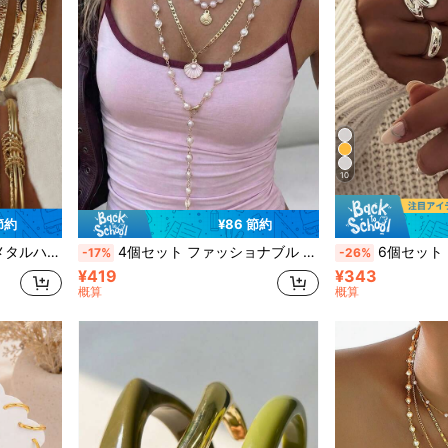
10
 節約
¥86 節約
アやパーティーに最適、友人や家族への贈り物にも最適
4個セット ファッショナブル ミニマル エレガント フェイクパール ヒトデ シェル Y字チェーン マルチレイヤー スタッカブルネックレス レディース、夏 ビーチ バケーション、デート、パーティー、ホリデー、誕生日ギフト、デイリーウェア
6個セット ビンテージコインスタイル アシンメトリー ジオメトリック オー
-17%
-26%
¥419
¥343
概算
概算