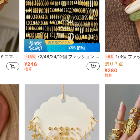
¥55 節約
バンケット、ホリデー、誕生日ギフト、デイリーウェア
72/48/24/12個 ファッション ミニマリスト メタル フラワー、ハート、幾何学的 非対称 フェイクパール スタッドピアスセット、女性、カップル、バケーション、デート、ギフト、日常、カジュアル、パーティー、ウェディング、彼女、母親に適しています
1/3個 ファッション ミニマリスト ボヘミアン カラフル チャンキー ブレスレ
-18%
-8%
¥246
残り 7 点
概算
¥280
概算