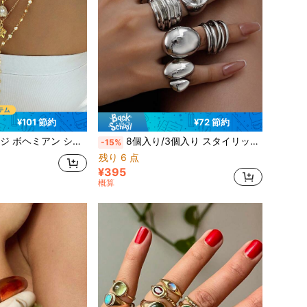
¥101 節約
¥72 節約
セルネックレスセット 4個入り、Y字型チェーン、デイリーウェアやビーチバケーションのジュエリー装飾に適しています
8個入り/3個入り スタイリッシュなレトロなスムーズな開いた空洞のジオメトリック クリエイティブな非対称シルバーリングセット、女性への誕生日、休暇、デート、パーティーのギフト、日常使いにも合わせやすい
-15%
残り 6 点
¥395
概算