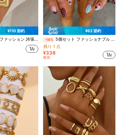
¥110 節約
¥62 節約
何学ゴールドネックレス レディース、夏ビーチバケーション、デート、パーティー、ホリデー、誕生日ギフト、デイリー万能
5個セット ファッショナブル ミニマリスト ボヘミアン オールドマネースタイル チャンキー カラフル フェイクジェムストーン 幾何学 アシンメトリー リング レディース ホリデー デート パーティー ボール バンケット 誕生日 フェスティバル ギフト デイリーウェア (ボックスなし)
-16%
残り 1 点
¥338
概算