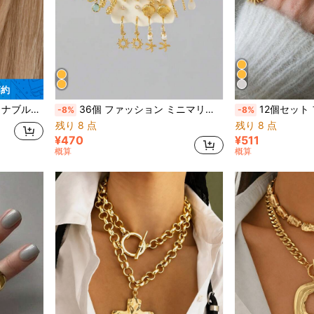
節約
母親への誕生日、休日、パーティー、日常着用のギフト
36個 ファッション ミニマリスト エレガント ヒトデ シェル サンフィッシュ レジンペンダント ゴールドスタッドピアスセット レディース、夏 ビーチ バケーション デート パーティー ホリデー 誕生日ギフト、デイリー 多用途
12個セット ファッション ミニマリスト エレガント フローラル フェイクパール ハート サン スタ
-8%
-8%
残り 8 点
残り 8 点
¥470
¥511
概算
概算