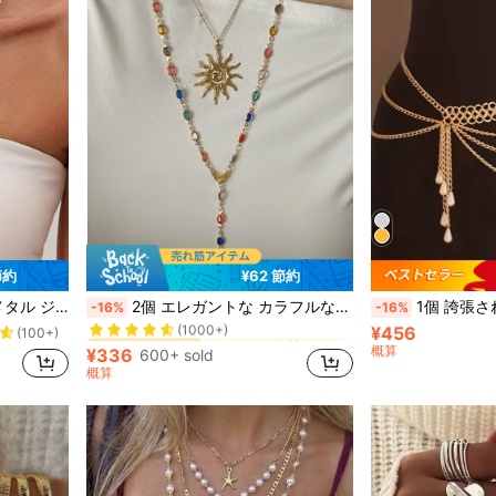
節約
¥62 節約
カジュアル 女性のネックレスセット
#10 ベストセラー
レスセット、女性の日常着や休日着に適し、友人へのギフトに
2個 エレガントな カラフルなガラスクリスタル ハンドメイド チェーンネックレス、ファッション 多様に着用できる レイヤード サン ペンダント チョーカーネックレス レディース、デイリーウェアやデートのフォトシューティングに適しています
1個 誇張されたゴールドセクシーパーティーボディチェーン、多層
-16%
-16%
(1000+)
¥456
カジュアル 女性のネックレスセット
カジュアル 女性のネックレスセット
#10 ベストセラー
#10 ベストセラー
(100+)
(1000+)
(1000+)
概算
¥336
600+ sold
カジュアル 女性のネックレスセット
#10 ベストセラー
概算
(1000+)