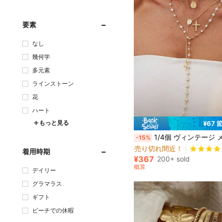
要素
なし
幾何学
多元素
ラインストーン
花
ハート
もっと見る
¥67 
1/4個 ヴィンテージ メタル ジーザス クロス & フラワー ペンダント Yネックレス、エレガントなボヘミアンスタイル フォーパール ペンダントネック
-15%
売り切れ間近！
着用時期
¥367
200+ sold
概算
デイリー
グラマラス
ギフト
ビーチでの休暇