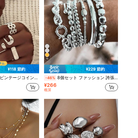
16
¥118 節約
¥229 節約
プンラインラップリング、女性の休日、パーティー、デート、祭り、誕生日、バレンタインデー、日常着に適しています (箱なし)
8個セット ファッション 誇張されたミニマリスト オールドマネースタイル レイヤード ヴィンテージデザイン チャンキーチェーン&ビーズブレスレット レディース向け、デート、バケーション、日常着、パーティー、ホリデーギフトに適しています
-46%
¥266
概算