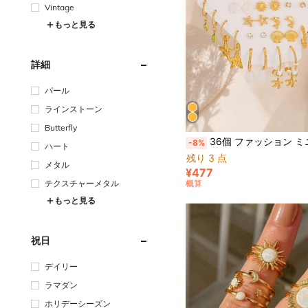
Vintage
もっと見る
詳細
パール
ラインストーン
Butterfly
36個 ファッション ミニマリスト エレガント ヒトデ シェル サンフィッシュ レジンペンダント ゴールドスタッドピアスセット レディース、夏 ビーチ バケーション デート パー
-8%
ハート
残り 3 点
メタル
¥477
概算
テクスチャーメタル
もっと見る
祝日
デイリー
ラマダン
ホリデーシーズン