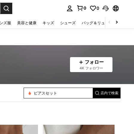
0
0
select.
ンズ服
美容と健康
キッズ
シューズ
バッグ＆リュック
下着＆
フォロー
4K フォロワー
ウェストチェーン
リングセット
バングル
ピアスセット
ネックレスセット
店内で検索