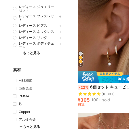
レディース ジュエリー
セット
レディース ブレスレッ
ト
レディース ピアス
レディース ネックレス
レディース リング
レディース ボディチェ
ーン
もっと見る
4
素材
¥86 
ABS樹脂
#7 ベストセラー
6個セット キュービックジルコニア シルバートーン スタッドピアス、フープピアス&ダングルピアス、レディース 誕生日、
-22%
亜鉛合金
(1000+)
#7 ベストセラー
#7 ベストセラー
PMMA
(1000+)
(1000+)
¥305
100+ sold
#7 ベストセラー
鉄
概算
(1000+)
Copper
アルミ合金
もっと見る