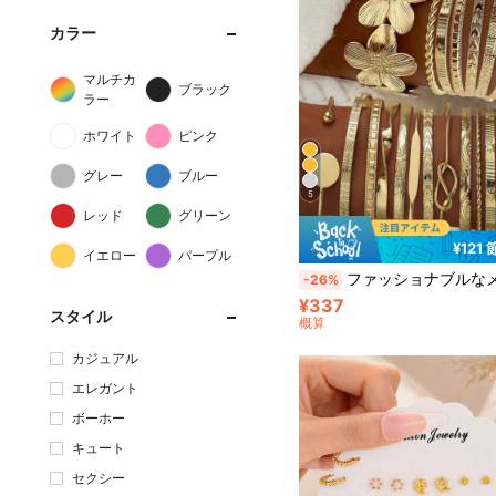
カラー
マルチカ
ブラック
ラー
ホワイト
ピンク
グレー
ブルー
5
レッド
グリーン
¥121
イエロー
パープル
ファッショナブルなメタルハート型バングルブレスレットセット 8/12個入り、ボヘミアン調 調整可能 マルチレイヤー リストカフ、デイリーウェ
-26%
¥337
スタイル
概算
カジュアル
エレガント
ボーホー
キュート
セクシー