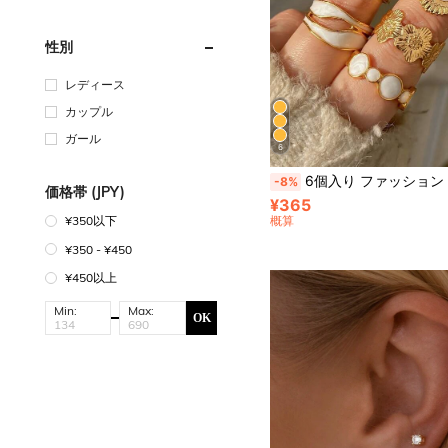
性別
レディース
カップル
ガール
6
6個入り ファッション ミニマリスト エレガント フラワー スター ムーン サン オイルドロップ リングセット レディース、バケーション、デート、パーティー、ボール、
-8%
価格帯 (JPY)
¥365
概算
¥350以下
¥350 - ¥450
¥450以上
Min:
Max:
OK