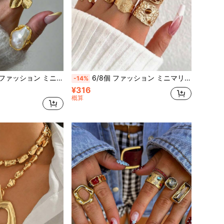
ー ムーン アシンメトリー リングセット レディース用、バケーション、デート、パーティー、ボール、バンケット、誕生日、ホリデーギフト、デイリーウェア
6/8個 ファッション ミニマリスト エレガント サン 幾何学 ハンマードテクスチャー レディースリングセット、夏 ビーチ バケーション デート パーティー ホリデー 誕生日ギフト、デイリー 多用途
-14%
¥316
概算