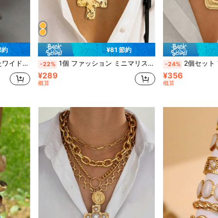
節約
¥81 節約
ィー&ミュージックフェスティバルアクセサリー
1個 ファッション ミニマリスト 誇張されたオールドマネースタイル クロスペンダント ゴールドネックレス レディース 夏 ビーチ バケーション デート パーティー ホリデー 誕生日プレゼント デイリー 多用途
2個セット ファッション 誇張されたオールドマネースタイル CCB 幾
-22%
-24%
¥289
¥356
概算
概算