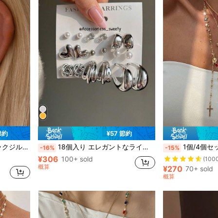
節約
¥57 節約
銅の合金 女性用イヤリングセット
休日、パーティー、デイリー、ホリデーギフト
18個入り エレガントなラインストーン&フェイクパール ハート、ウォータードロップ、幾何学模様ピアスセット、ファッショナブルで多用途、デート、パーティー、結婚式、誕生日、休日に適しています
1個/4個セット ビンテージメタル ジーザスクロスペンダント Y型 ロングネックレス、ボヘミア
-16%
-15%
¥306
銅の合金 女性用イヤリングセット
銅の合金 女性用イヤリングセット
100+ sold
(100
概算
¥270
70+ sold
銅の合金 女性用イヤリングセット
概算