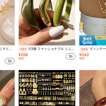
ティー ホリデー 誕生日ギフト、デイリー 多用途
1/3個 ファッショナブル ミニマリスト ボヘミアン カラフル チャンキー ウェーブ ブレスレットセット レディース、夏 ビーチ バケーション、デート、パーティー、フェスティバル、誕生日ギフト、デイリー 多用途
ヴィンテージ ボヘミアン シェル&フェイクパール フラワーペンダント タッ
-13%
-23%
¥258
¥342
概算
概算