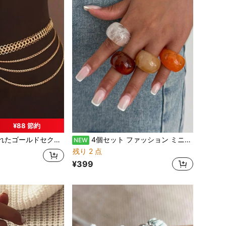
¥88 節約
フェイクパールタッセルウエストチェーン、女性、彼女、姉妹への誕生日、バカンス、パーティーのギフト
4個セット ファッション ミニマリスト 誇張デザイン チャンキー カラフル樹脂リング レディース ホリデー デート パーティー ボール バンケット フェスティバル 誕生日ギフト デイリーウェア
NEW
残り 2 点
¥399