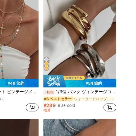
¥49 節約
¥54 節約
ンスタイル 色彩豊かなクリスタルペンダントネックレスセット、女性の日常着や休暇用に最適、友人へのホリデーギフトに (クリスタルの色はランダム)
1/3個 パンク ヴィンテージコイン ミニマリスト アシンメトリー ウォータードロップ ジオメトリック シルバーメタル バングルブレスレットセット、女性向け、厚手 頑丈 滑らかな仕上がり 亜鉛合金素材
-18%
ウォータードロップ 女性のブレスレット
#6 ベストセラー
0+)
¥239
80+ sold
概算