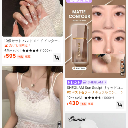
10個セット ハンドメイド インター
ネットセレブリティ優しいラインス
売り切れ間近！
トーンラティスフレンチフォークフ
4.1k+ sold
(1000+)
ァックスパールピンクキャットアイ
595
ボウ偽ネイル プレスオンネイル ネイ
¥
-4%
概算
ルサプライ ハンドメイドプレスオン
ネイル
14
SHEGLAM
SHEGLAM Sun Sculpt リキッドコン
ター-Soft Tan ノーズシャドウ シェ
#2 ベストセラー
ナチュラル コントゥア＆ブロンザー
ーディング 女性と女の子のためのブ
10k+ sold
(1000+)
ランドビューティーコスメメイクア
430
ップ
¥
-4%
概算