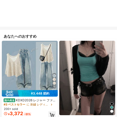
あなたへのおすすめ
11
¥3,448 節約
KDXD2026 レジャー ファッ
国内発送
ション ロングサイズ 夏服 女性 ワイ
#3 ベストセラー
に 刺繍 レディースコーデ
ルドスタイル ボア付きトップス ワイ
200+ sold
ルドスタイル ロングスカート 3点セ
3,372
¥
-51%
ット UVカット 軽量 通気性 袖付き