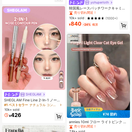
ヒップカバー効果 通気性抜群 サイズ
yohuperloth
#1 ベストセラー
に 緑色 万能デイリートップス
豊富
売り切れ間近！
韓国風レースパッチワークキャミソ
ールタンクトップ、Y2Kエステティ
#1 ベストセラー
#1 ベストセラー
に 緑色 万能デイリートップス
に 緑色 万能デイリートップス
ック、ストリートウェアカジュアル
売り切れ間近！
売り切れ間近！
10k+ sold
(1000+)
サマー
840
#1 ベストセラー
に 緑色 万能デイリートップス
¥
-24%
概算
売り切れ間近！
5
SHEGLAM
SHEGLAM Fine Line 2-In-1 ノーズ
コンター&ハイライトペン-Buff ノー
#1 ベストセラー
ナチュラル コントゥア＆ブロンザー
ズシャドウ シェーディング 女性と女
10k+ sold
の子のためのブランドビューティー
426
¥74 節約
¥
#1 ベストセラー
に アニーズ ジェルネイルポリッシュ
コスメメイクアップ
売り切れ間近！
annies 10ml フロー ライトピンク キ
ャットアイ ジェルネイルポリッシュ
#1 ベストセラー
#1 ベストセラー
に アニーズ ジェルネイルポリッシュ
に アニーズ ジェルネイルポリッシュ
ウルトラシャイン UVジェル ミラー
7.8k+ sold
売り切れ間近！
売り切れ間近！