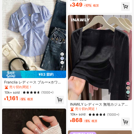
グラス キャットマグネットジェル ワ
349
#1 ベストセラー
に アニーズ ジェルネイルポリッシュ
¥
-17%
概算
ニス ネイルサプライ
売り切れ間近！
9
¥63 節約
#1 ベストセラー
に ファブリック 柔らかなオフィスブラウス
売り切れ間近！
Franclia レディース ブルー×ホワイ
ト ストライプ ボタン付きシャーリン
#1 ベストセラー
#1 ベストセラー
に ファブリック 柔らかなオフィスブラウス
に ファブリック 柔らかなオフィスブラウス
グ Vネックシャツ 夏向け エフォート
売り切れ間近！
売り切れ間近！
10k+ sold
(1000+)
レスシック ブラウス 通学・新学期向
14
1,161
#1 ベストセラー
に ファブリック 柔らかなオフィスブラウス
#1 ベストセラー
作物 レディース軽量カーディガン
け 春カジュアル
¥
-5%
概算
売り切れ間近！
売り切れ間近！
INAWLY レディース 無地カジュアル
薄手カーディガン、春夏用
#1 ベストセラー
#1 ベストセラー
作物 レディース軽量カーディガン
作物 レディース軽量カーディガン
売り切れ間近！
売り切れ間近！
10k+ sold
(1000+)
868
#1 ベストセラー
作物 レディース軽量カーディガン
¥
-5%
概算
売り切れ間近！