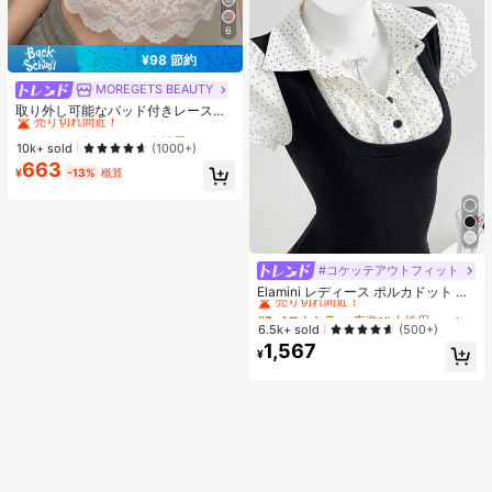
6
¥98 節約
MOREGETS BEAUTY
#1 ベストセラー
モスク 女性用タンクトップ&キャミス
売り切れ間近！
取り外し可能なパッド付きレースキ
ャミソール、多用途ノースリーブア
#1 ベストセラー
#1 ベストセラー
モスク 女性用タンクトップ&キャミス
モスク 女性用タンクトップ&キャミス
ンダーシャツ、女性向け、新学期、
売り切れ間近！
売り切れ間近！
10k+ sold
(1000+)
クリスマス、春節、カジュアルホワ
663
#1 ベストセラー
モスク 女性用タンクトップ&キャミス
イトサマー、シック&エレガント
¥
-13%
概算
売り切れ間近！
#コケッテアウトフィット
#2 ベストセラー
夜遊び 女性用ブラウス
売り切れ間近！
Elamini レディース ポルカドット パ
ッチワーク レーストリム 配色 ウエ
#2 ベストセラー
#2 ベストセラー
夜遊び 女性用ブラウス
夜遊び 女性用ブラウス
スト ショートスリーブ トップス 夏
売り切れ間近！
売り切れ間近！
6.5k+ sold
(500+)
用
1,567
#2 ベストセラー
夜遊び 女性用ブラウス
¥
売り切れ間近！