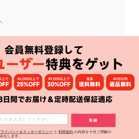
い。
アプリ
購読
登録
登録する
プライバシー＆クッキーポリシー
と
利用規約
の内容を十分ご理解の
みなします。
購読