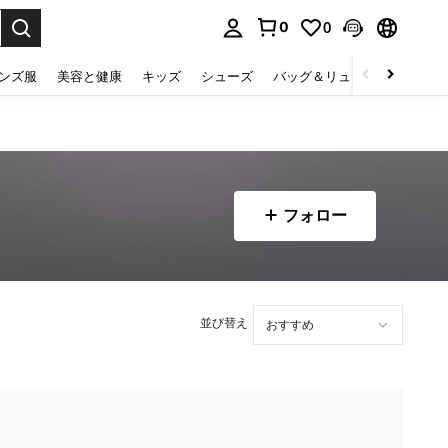
0
0
select.
ンズ服
美容と健康
キッズ
シューズ
バッグ＆リュック
下着＆
フォロー
並び替え