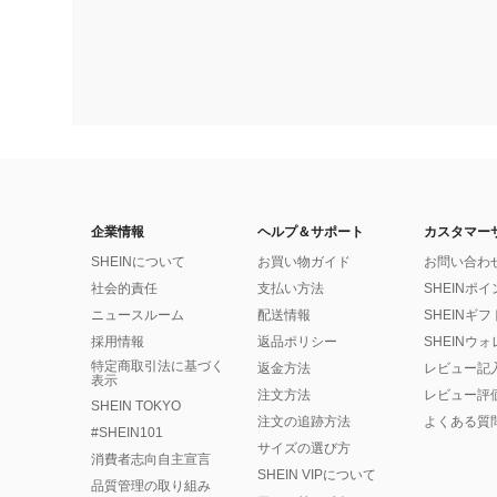
企業情報
ヘルプ＆サポート
カスタマー
SHEINについて
お買い物ガイド
お問い合わ
社会的責任
支払い方法
SHEINポ
ニュースルーム
配送情報
SHEINギ
採用情報
返品ポリシー
SHEINウ
特定商取引法に基づく
返金方法
レビュー記
表示
注文方法
レビュー評
SHEIN TOKYO
注文の追跡方法
よくある質
#SHEIN101
サイズの選び方
消費者志向自主宣言
SHEIN VIPについて
品質管理の取り組み