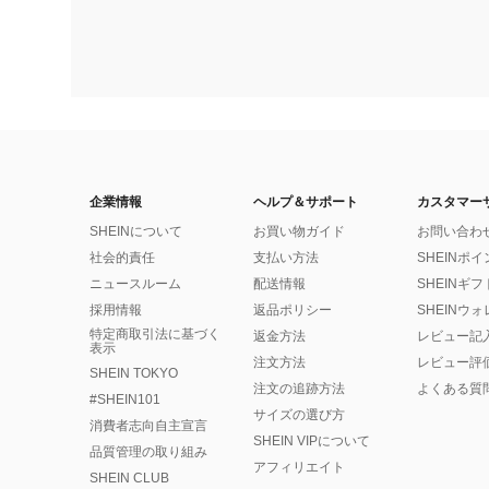
企業情報
ヘルプ＆サポート
カスタマー
SHEINについて
お買い物ガイド
お問い合わ
社会的責任
支払い方法
SHEINポ
ニュースルーム
配送情報
SHEINギ
採用情報
返品ポリシー
SHEINウ
特定商取引法に基づく
返金方法
レビュー記
表示
注文方法
レビュー評
SHEIN TOKYO
注文の追跡方法
よくある質
#SHEIN101
サイズの選び方
消費者志向自主宣言
SHEIN VIPについて
品質管理の取り組み
アフィリエイト
SHEIN CLUB