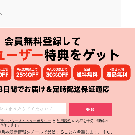
い。
アプリ
購読
登録
登録する
プライバシー＆クッキーポリシー
と
利用規約
の内容を十分ご理解の
みなします。
購読
定特典や最新情報をメールで受信することを希望します。また、