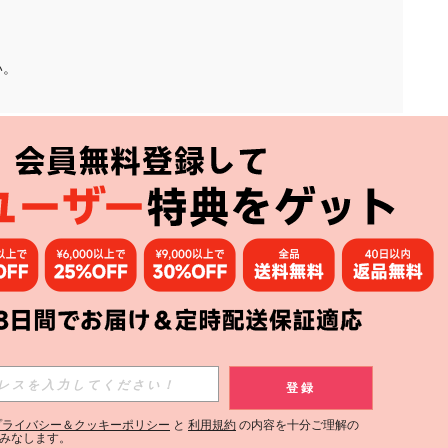
い。
アプリ
購読
登録
登録する
プライバシー＆クッキーポリシー
と
利用規約
の内容を十分ご理解の
みなします。
購読