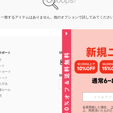
一致するアイテムはありません。他のオプションで試してみてくださ
サポート
SNSフォローはこちら：
30%オフ＆送料無料
せ
イント
フトカード
SHEIN STYLE NEWSを購読する
ォレット
入方法
価ルール
問
JP + 81
会員登録した場合、
上、同意頂いたものと
JP + 81