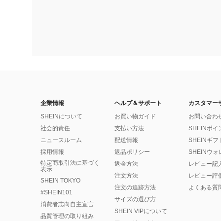
企業情報
ヘルプ＆サポート
カスタマー
SHEINについて
お買い物ガイド
お問い合わ
社会的責任
支払い方法
SHEINポ
ニュースルーム
配送情報
SHEINギ
採用情報
返品ポリシー
SHEINウ
特定商取引法に基づく
返金方法
レビュー記
表示
注文方法
レビュー評
SHEIN TOKYO
注文の追跡方法
よくある質
#SHEIN101
サイズの選び方
消費者志向自主宣言
SHEIN VIPについて
品質管理の取り組み