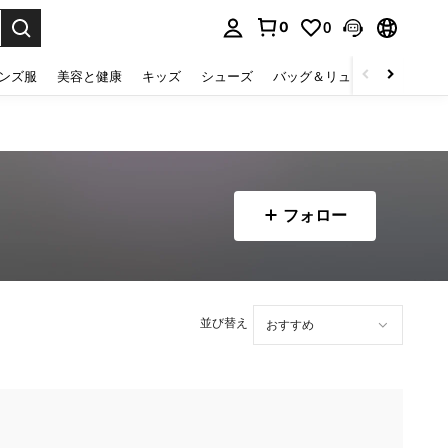
0
0
select.
ンズ服
美容と健康
キッズ
シューズ
バッグ＆リュック
下着＆
フォロー
並び替え