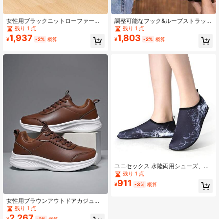
女性用ブラックニットローファー、
調整可能なフック&ループストラップ
ソフトソール 軽量 快適なスリッポン
オーソペディックウォーキングシュ
残り 1 点
残り 1 点
フラットシューズ、カジュアルな日
ーズ、幅広い足、高い甲、むくみ足
1,937
1,803
¥
-2%
概算
¥
-2%
概算
常着用や屋外歩行に適した靴、母親
に適しています。高齢者、中年女性
に適しています
に快適です。
ユニセックス 水陸両用シューズ、ラ
バーソール、ソフトボトム、滑り止
残り 1 点
め、エラスティックメッシュ、速乾
911
¥
-3%
概算
性、アウトドア ビーチ、水泳、サー
フィン、ダイビング、室内ヨガ、フ
ィットネス、ジョギングに適してい
女性用ブラウンアウトドアカジュア
ます
ルシューズ、PUレザー 防水 レース
残り 1 点
アップ ローカット ソフトボトム 軽
2,267
¥
-2%
概算