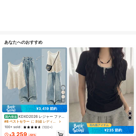
あなたへのおすすめ
11
¥3,419 節約
KDXD2026 レジャー ファッ
国内発送
ション ロングサイズ 夏服 女性 ワイ
#8 ベストセラー
に 刺繍 レディースコーデ
ルドスタイル ボア付きトップス ワイ
100+ sold
(100+)
ルドスタイル ロングスカート 3点セ
¥235 節約
3,259
ット UVカット 軽量 通気性 袖付き
¥
-51%