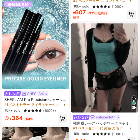
#2 ベストセラー
に コントゥア＆ブロンザー
ーディング 女性と女の子のためのブ
10k+ sold
(1000+)
ランドビューティーコスメメイクア
607
ップ
¥
-37%
最終日
概算
SHEGLAM
SHEGLAM Pro Precision ウォータ
ープルーフリキッドアイライナー-Bl
#1 ベストセラー
アイライナーペンシル アイライナー
ack 女性と女の子のためのブランド
10k+ sold
(1000+)
ビューティーコスメメイクアップ
364
yohuperloth
#1 ベストセラー
に 緑色 万能デイリートップス
¥
-50%
売り切れ間近！
韓国風レースパッチワークキャミソ
ールタンクトップ、Y2Kエステティ
#1 ベストセラー
#1 ベストセラー
に 緑色 万能デイリートップス
に 緑色 万能デイリートップス
ック、ストリートウェアカジュアル
売り切れ間近！
売り切れ間近！
10k+ sold
(1000+)
サマー
#1 ベストセラー
に 緑色 万能デイリートップス