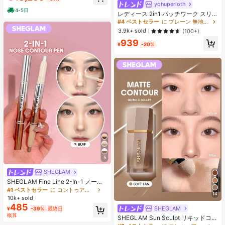
ヒップカバー効果 通気性抜群 サイズ
yohuperloth
#4 ベストセラー
に プレーン 無地のカジュアルTシャツ
豊富
4-5日
売り切れ間近！
レディース 2in1 パッチワーク スリ
ムフィット 多用途 カジュアル 半袖T
#4 ベストセラー
#4 ベストセラー
に プレーン 無地のカジュアルTシャツ
に プレーン 無地のカジュアルTシャツ
シャツ ブラック 夏用
売り切れ間近！
売り切れ間近！
3.9k+ sold
(100+)
#4 ベストセラー
に プレーン 無地のカジュアルTシャツ
939
¥
-20%
売り切れ間近！
5
SHEGLAM
SHEGLAM Fine Line 2-In-1 ノーズ
コンター&ハイライトペン-Buff ノー
#1 ベストセラー
に コントゥア＆ブロンザー
14
ズシャドウ シェーディング 女性と女
10k+ sold
の子のためのブランドビューティー
485
SHEGLAM
¥
-39%
最終日
コスメメイクアップ
概算
SHEGLAM Sun Sculpt リキッドコン
ター-Soft Tan ノーズシャドウ シェ