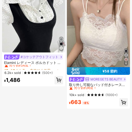
#コケッテアウトフィット
#2 ベストセラー
夜遊び 女性用ブラウス
売り切れ間近！
Elamini レディース ポルカドット パ
6
ッチワーク レーストリム 配色 ウエ
#2 ベストセラー
#2 ベストセラー
夜遊び 女性用ブラウス
夜遊び 女性用ブラウス
スト ショートスリーブ トップス 夏
¥58 節約
売り切れ間近！
売り切れ間近！
6.2k+ sold
(500+)
用
#2 ベストセラー
夜遊び 女性用ブラウス
1,486
MOREGETS BEAUTY
#1 ベストセラー
に エレガント ノースリーブキャミソール
¥
売り切れ間近！
売り切れ間近！
取り外し可能なパッド付きレースキ
ャミソール、多用途ノースリーブア
#1 ベストセラー
#1 ベストセラー
に エレガント ノースリーブキャミソール
に エレガント ノースリーブキャミソール
ンダーシャツ、女性向け、新学期、
売り切れ間近！
売り切れ間近！
10k+ sold
(1000+)
クリスマス、春節、カジュアルホワ
#1 ベストセラー
に エレガント ノースリーブキャミソール
663
イトサマー、シック&エレガント
¥
-8%
売り切れ間近！