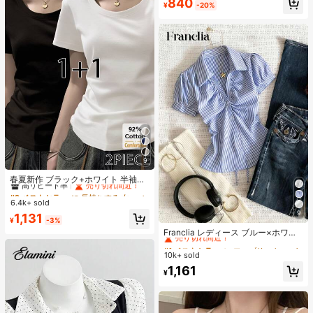
840
¥
-20%
売り切れ間近！
9
#2 ベストセラー
に 長持ちする 女性用トップス、ブラウス、Tシャツ
高リピート率
売り切れ間近！
春夏新作 ブラック+ホワイト 半袖T
シャツ 2枚セット、レディース 無地
#2 ベストセラー
#2 ベストセラー
に 長持ちする 女性用トップス、ブラウス、Tシャツ
に 長持ちする 女性用トップス、ブラウス、Tシャツ
スリムフィット カジュアルアンダー
6.4k+ sold
高リピート率
高リピート率
売り切れ間近！
売り切れ間近！
シャツ
9
#2 ベストセラー
に 長持ちする 女性用トップス、ブラウス、Tシャツ
1,131
#1 ベストセラー
に ファブリック 柔らかなオフィスブラウス
¥
-3%
高リピート率
売り切れ間近！
売り切れ間近！
Franclia レディース ブルー×ホワイ
ト ストライプ ボタン付きシャーリン
#1 ベストセラー
#1 ベストセラー
に ファブリック 柔らかなオフィスブラウス
に ファブリック 柔らかなオフィスブラウス
グ Vネックシャツ 夏向け エフォート
10k+ sold
売り切れ間近！
売り切れ間近！
レスシック ブラウス 通学・新学期向
#1 ベストセラー
に ファブリック 柔らかなオフィスブラウス
1,161
け 春カジュアル
¥
売り切れ間近！