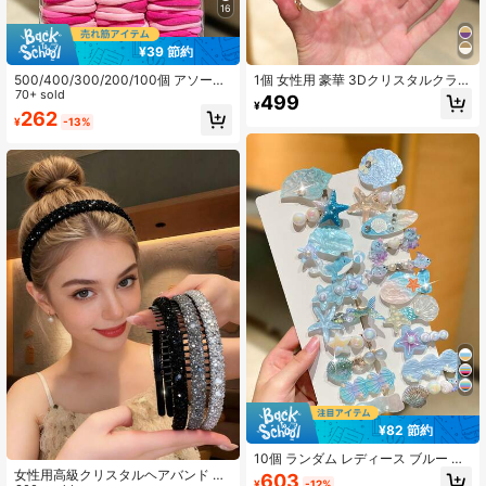
16
¥39 節約
500/400/300/200/100個 アソート
1個 女性用 豪華 3Dクリスタルクラウ
カラー シンプル弾性ヘアタイ、高弾
70+ sold
ン、エレガントなラグジュアリース
499
¥
性ヘアバンド、多用途カジュアルス
タイル、ヘアフープ、様々なお祭
262
¥
-13%
タイル、女性用、ヘアアクセサリー
り、花嫁ヘッドピース、花嫁介添人
のアクセサリー、誕生日プレゼン
ト、クラウン、ティアラ、ヘアアク
セサリー、結婚式、パーティー向け
¥82 節約
10個 ランダム レディース ブルー フ
ェイクパール ラインストーン オーシ
女性用高級クリスタルヘアバンド 3
603
¥
-12%