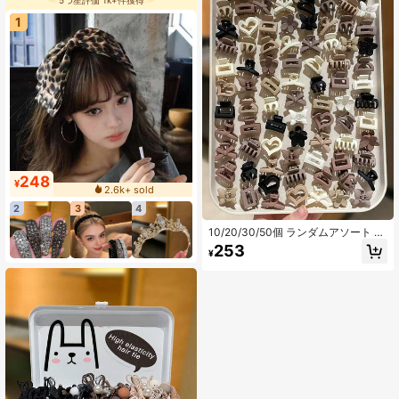
トゥスクール、ハロウィンデコレー
ション、パーティルック、バタフラ
1
イクリップ、ヘッドアクセサリー、
ヘアピン
248
¥
2.6k+ sold
2
3
4
10/20/30/50個 ランダムアソート ミ
ニヘアクリップ、ミニマリストでか
253
¥
わいいスタイル、ウィメンズヘアア
クセサリー、小さなヘアクリップ、
夏に最適、様々なヘアスタイルに対
応、カジュアルデイリーや屋外での
着用、学校用品、秋冬のアクセサリ
ーセット、ヘアデコレーション フラ
ワークローバークリップ ボウ バケー
ションアウトフィット用