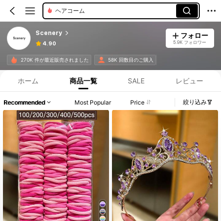
ヘアコーム
Scenery
フォロー
5.9K フォロワー
4.90
270K 件が最近販売されました
58K 回数目のご購入
ホーム
商品一覧
SALE
レビュー
絞り込み
Recommended
Most Popular
Price