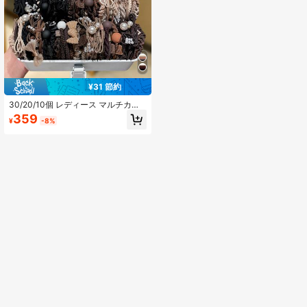
¥31 節約
30/20/10個 レディース マルチカラ
ー マルチスタイル ヘアゴム、高弾性
359
¥
-8%
ヘアバンド、ファッショナブルで多
用途、レディースヘアアクセサリ
ー。デイリーカジュアル、ショッピ
ング、旅行、バケーション、キャン
パス、デートウェアに適していま
す。