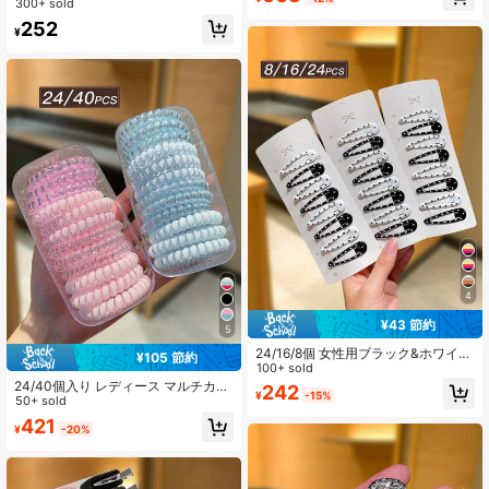
ャン ヘアクリップ、マーメイド ヘア
個セット、滑り止め歯デザイン、ヘ
300+ sold
クリップ、ヒトデ ヘアクリップ、貝
アアクセサリー、日常使い、洗顔、
252
殻 ヘアクリップ、サイドクリップ、
¥
メイクアップに適しています
ボヘミアン スタイル、レディース ヘ
アアクセサリー。デイリーカジュア
ル、旅行、ハワイ、ビーチバケーシ
ョンウェアに適しています。夏のヘ
アアクセサリー。
4
¥43 節約
5
24/16/8個 女性用ブラック&ホワイト
¥105 節約
水玉ヘアクリップ、オーバルBBクリ
100+ sold
ップ、スイート&キュートスタイル、
24/40個入り レディース マルチカラ
242
¥
-15%
Y2Kアクセサリー、女性用ヘアアク
ー スパイラルヘアゴム 高弾性 ヘア
50+ sold
セサリー、日常カジュアル、ショッ
バンド スイートでかわいいスタイル
421
ピング、旅行、キャンパス、デート
¥
-20%
レディースヘアアクセサリー デイリ
に適しています
ーカジュアル・お出かけ用 学校用品
ヘアアクセサリー レディースアクセ
サリー