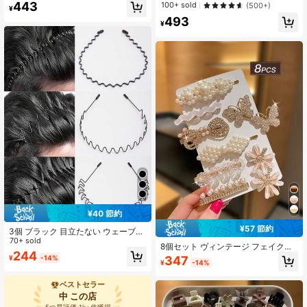
シュ、かわいいスタイル、女性のポ
クリスタルクラウンヘアバンド、女
443
100+ sold
(500+)
¥
ニーテールヘアアクセサリー
性に適しています。様々なお祭り、
493
ブライダル、ブライズメイド、誕生
¥
日プレゼント、クラウン、ティア
ラ、コスチュームクラウン、ヘッド
ピース、ヘアサークレット、ヘアバ
イン、レイブアクセサリー、ティア
ラクラウン、ウェディング、ブライ
ズメイドのギフト、パーティーのル
ック、ヘアアクセサリー
¥40 節約
¥57 節約
3個 ブラック 目立たない ウェーブヘ
アバンド ユニセックス 日常通勤 洗
70+ sold
8個セット ヴィンテージ フェイクパ
濯 メイク フィットネス ヘアバンド
244
ール & ラインストーン ヘアクリッ
347
¥
-14%
ヘアフープ
¥
-14%
プ、エレガントな女性用ヘアアクセ
サリー、ゴールドヘアクリップ、ヘ
アピン、カジュアルウェア、秋のア
ベストセラー
クセサリーセット、ヘアデコレーシ
中 この店
ョン、女性用アクセサリー、バック
5つ星評価 1k+件獲得