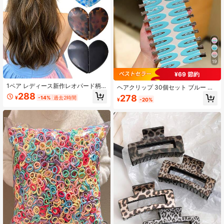
19
¥69 節約
1ペア レディース新作レオパード柄
ヘアクリップ 30個セット ブルー シ
ハート型マグネットヘアクリップ、
ンプル&多用途 アリゲーター型 レデ
288
278
¥
-14%
過去2時間
レディースヘアアクセサリー、ヴィ
¥
-20%
ィース ヘアアクセサリー デイリーカ
ンテージスタイル、取り外し可能な
ジュアル アウトドア対応 ヘアアクセ
ヘアクリップ、ハーフアップヘアス
サリー レディースアクセサリー ヘア
タイル。デイリーカジュアル、ショ
スライド ヘアバレッタ ヘッドアクセ
ッピング、旅行、バケーション、キ
サリー ヘアピン
ャンパス、デートに適しています。