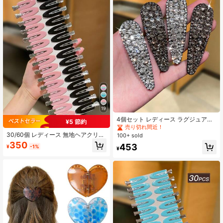
19
4個セット レディース ラグジュアリ
¥5 節約
ー ラインストーン ヘアクリップ、オ
売り切れ間近！
ーバルBBクリップ、前髪クリップ、
30/60個 レディース 無地ヘアクリッ
100+ sold
サイドクリップ、ヴィンテージ エレ
プ、ミニマリストな多用途スタイ
350
453
¥
-1%
ガントスタイル、カジュアル、お出
ル、ブラックヘアクリップ、ピンク
¥
かけ、パーティー、デートに最適な
ヘアクリップ、小さなヘアクリッ
レディースヘアアクセサリー、ヘア
プ、アリゲーターヘアクリップスタ
バレッタ、ヘアクロー
イル、レディースヘアアクセサリ
ー、ヘアクリップ、バケーションア
クセサリー、日常カジュアルと外出
着に適しています、ヘアアクセサリ
ー。