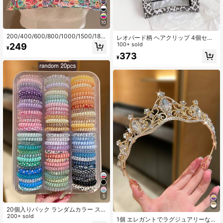
10
200/400/600/800/1000/1500/180
レオパード柄 ヘアクリップ 4個セッ
0/2000個 レディース 無地ヘアゴム
ト、ミニマリストデザイン、ヘアア
100+ sold
249
¥
高弾性 ヘアバンド スウィート＆キュ
クセサリー、カジュアル、ショッピ
373
ートスタイル 小さめヘアゴム ヘアア
¥
ング、パーティー、キャンパス、デ
クセサリー バケーションアクセサリ
ート、夏のビーチ、フェスティバ
ー 様々なヘアスタイルに対応 レディ
ル、誕生日に適しています
ースヘアアクセサリー デイリーカジ
ュアル・お出かけ用 オールシーズン
対応
5
20個入りパック ランダムカラー ス
パイラルヘアタイ、高弾性ヘアシュ
200+ sold
1個 エレガントでラグジュアリーな