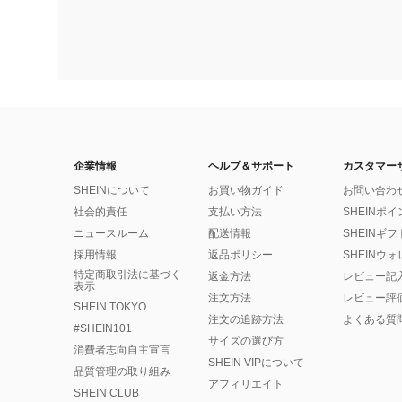
企業情報
ヘルプ＆サポート
カスタマー
SHEINについて
お買い物ガイド
お問い合わ
社会的責任
支払い方法
SHEINポ
ニュースルーム
配送情報
SHEINギ
採用情報
返品ポリシー
SHEINウ
特定商取引法に基づく
返金方法
レビュー記
表示
注文方法
レビュー評
SHEIN TOKYO
注文の追跡方法
よくある質
#SHEIN101
サイズの選び方
消費者志向自主宣言
SHEIN VIPについて
品質管理の取り組み
アフィリエイト
SHEIN CLUB