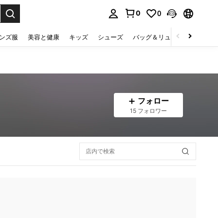
0
0
select.
ンズ服
美容と健康
キッズ
シューズ
バッグ＆リュック
下着＆
フォロー
15 フォロワー