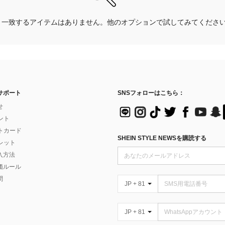
一致するアイテムはありません。他のオプションで試してみてくださ
サポート
SNSフォローはこちら：
せ
イント
フトカード
SHEIN STYLE NEWSを購読する
ォレット
入方法
価ルール
問
JP + 81
JP + 81