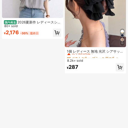
2026夏新作 レディースシャ
国内発送
ツ 日系ナチュラルスタイル ロースタ
80+ sold
ンドカラー フリルデザイン 半袖トッ
2,176
¥
-30%
最終日
プス 上品フェミニンゆったりシルエ
ット通気性抜群 薄手軽量 肌触り柔ら
か 体型カバー着痩せ効果 カジュアル
11
#6 ベストセラー
ブラック 髪の爪
オフィスカジュアル
売り切れ間近！
1個 レディース 無地 光沢 シアサッカ
ー リボン ヘアクリップ、エレガント
#6 ベストセラー
#6 ベストセラー
ブラック 髪の爪
ブラック 髪の爪
なファッション クロークリップ、日
8.2k+ sold
売り切れ間近！
売り切れ間近！
常使用に適しています (ヘアクロー 1
#6 ベストセラー
ブラック 髪の爪
287
3cm-15cm)
¥
売り切れ間近！