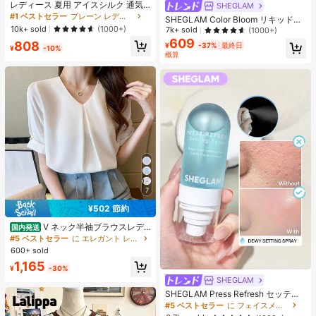
レディース 夏用 アイスシルク 通気
SHEGLAM
性 ランニングパンツ、速乾 軽量 ス
#1 ベストセラー
プレーン レディースパンツ
SHEGLAM Color Bloom リキッドチ
ポーツパンツ ジッパーポケット & ウ
10k+ sold
ークマット仕上げ-Love Cake チー
(1000+)
7k+ sold
(1000+)
エストバンド付き フィットネス & ジ
ク 女性と女の子のためのブランドビ
609
808
ョギング用 ブラック、アスレジャー
¥
-37%
最終日
¥
-10%
ューティーコスメメイクアップ
概算
7
¥502 節約
#5 ベストセラー
に エレガント レディーストップス
売り切れ間近！
V ネック半袖ブラウスレデ
国内発送
ィース 前タックロールスリーブパー
#5 ベストセラー
#5 ベストセラー
に エレガント レディーストップス
に エレガント レディーストップス
ルボタンドレープゆったり肉隠しオ
600+ sold
売り切れ間近！
売り切れ間近！
フィス万能シフォントップス
#5 ベストセラー
に エレガント レディーストップス
1,165
¥
-30%
売り切れ間近！
SHEGLAM
SHEGLAM Press Refresh セッティ
ングスプレー 女性と女の子のための
#5 ベストセラー
に フェイスメイク
ブランドビューティーコスメメイク