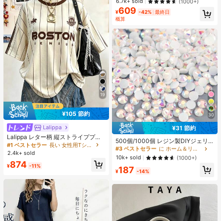
6.7k+ sold
(1000+)
アップ
609
¥
-42%
最終日
概算
19
¥105 節約
30
Lalippa
#1 ベストセラー
長い 女性用Tシャツ
¥31 節約
#3 ベストセラー
に ホーム＆リビング
売り切れ間近！
Lalippa レター柄 縦ストライププリ
売り切れ間近！
500個/1000個 レジン製DIYジェリ
ント ファッショナブル ミニマル オ
#1 ベストセラー
#1 ベストセラー
長い 女性用Tシャツ
長い 女性用Tシャツ
ーフラットバックラインストーン 小
#3 ベストセラー
#3 ベストセラー
に ホーム＆リビング
に ホーム＆リビング
ーバーサイズ ミドル丈 ラウンドネッ
2.4k+ sold
売り切れ間近！
売り切れ間近！
さな丸型ラインストーン ミニ装飾ア
売り切れ間近！
売り切れ間近！
ク ドロップショルダー レディースT
10k+ sold
(1000+)
クセサリー スマホケース、カップ、
#1 ベストセラー
長い 女性用Tシャツ
874
シャツ 友人へのギフト
¥
-11%
#3 ベストセラー
に ホーム＆リビング
187
靴、ブーツ、衣類装飾、ハンドメイ
売り切れ間近！
¥
-14%
売り切れ間近！
ドDIYアイドル応援ファン、ネーム
タグ用