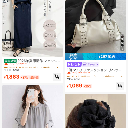
5
#6 ベストセラー
に 新しい 女性用ツーピース衣装
¥267 節約
売り切れ間近！
2026年夏用新作 ファッショ
国内発送
Taya
#1 ベストセラー
プレーン 女性のショルダーバッグ
ンでカジュアルなセット、女性向け
#6 ベストセラー
#6 ベストセラー
に 新しい 女性用ツーピース衣装
に 新しい 女性用ツーピース衣装
ゆったりとしたシルエットのスリム
売り切れ間近！
1個 マルチファンクション リベット
100+ sold
売り切れ間近！
売り切れ間近！
効果のある2点セット、純色。外出や
ハンドバッグ、ビンテージバイクス
#1 ベストセラー
#1 ベストセラー
プレーン 女性のショルダーバッグ
プレーン 女性のショルダーバッグ
#6 ベストセラー
に 新しい 女性用ツーピース衣装
1,863
遊びにぴったり
タイル リベットデコレーション PU
¥
-37%
最終日
2k+ sold
売り切れ間近！
売り切れ間近！
売り切れ間近！
レザーショルダーバッグ、パンクロ
#1 ベストセラー
プレーン 女性のショルダーバッグ
1,069
ック アンダーアームバッグ、仕事、
¥
-20%
売り切れ間近！
通勤、デート、パーティー、音楽フ
ェスに適しています