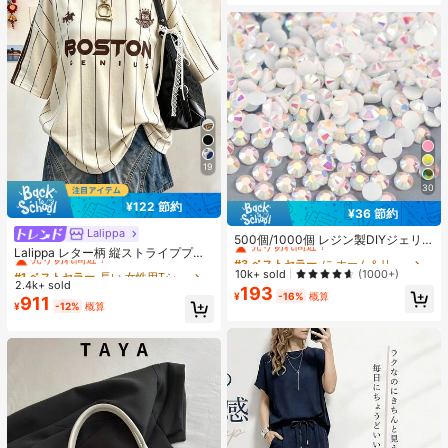
19
30
¥122 節約
¥36 節約
#3 ベストセラー
に ホーム＆リビング
Lalippa
#1 ベストセラー
長い 女性用Tシャツ
売り切れ間近！
500個/1000個 レジン製DIYジェリ
売り切れ間近！
Lalippa レター柄 縦ストライププリ
ーフラットバックラインストーン 小
#3 ベストセラー
#3 ベストセラー
に ホーム＆リビング
に ホーム＆リビング
ント ファッショナブル ミニマル オ
さな丸型ラインストーン ミニ装飾ア
#1 ベストセラー
#1 ベストセラー
長い 女性用Tシャツ
長い 女性用Tシャツ
売り切れ間近！
売り切れ間近！
10k+ sold
(1000+)
ーバーサイズ ミドル丈 ラウンドネッ
クセサリー スマホケース、カップ、
2.4k+ sold
売り切れ間近！
売り切れ間近！
193
#3 ベストセラー
に ホーム＆リビング
ク ドロップショルダー レディースT
靴、ブーツ、衣類装飾、ハンドメイ
¥
-16%
概算
911
#1 ベストセラー
長い 女性用Tシャツ
¥
-12%
概算
シャツ 友人へのギフト
売り切れ間近！
ドDIYアイドル応援ファン、ネーム
売り切れ間近！
タグ用