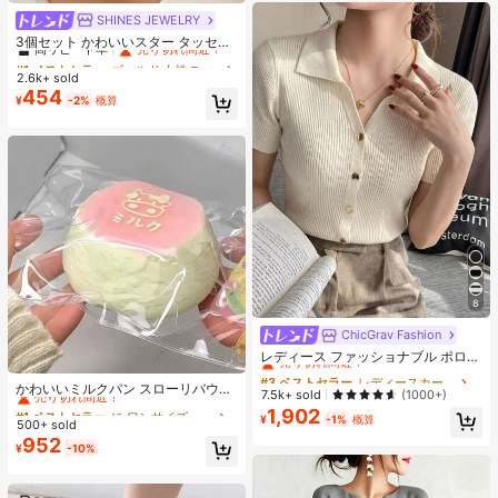
SHINES JEWELRY
#1 ベストセラー
ゴールド 女性のチェーンネックレス
高リピート率
売り切れ間近！
3個セット かわいいスター タッセル
ネックレス、ミニマリストゴールド
#1 ベストセラー
#1 ベストセラー
ゴールド 女性のチェーンネックレス
ゴールド 女性のチェーンネックレス
太陽ペンダントネックレス、日常
2.6k+ sold
高リピート率
高リピート率
売り切れ間近！
売り切れ間近！
着、バカンス、パーティー、デート
454
#1 ベストセラー
ゴールド 女性のチェーンネックレス
¥
-2%
概算
に適したファッションジュエリー、
高リピート率
売り切れ間近！
ハンドメイド チェーン長さとビーズ
数はランダム
8
ChicGrav Fashion
#3 ベストセラー
レディースカーディガン
売り切れ間近！
レディース ファッショナブル ポロカ
#1 ベストセラー
に ワンサイズ 幼児向けおもちゃ
ラー ラグラン 半袖 ニットTシャツ
#3 ベストセラー
#3 ベストセラー
レディースカーディガン
レディースカーディガン
売り切れ間近！
軽量 万能カーディガントップ 春夏向
かわいいミルクパン スローリバウン
売り切れ間近！
売り切れ間近！
7.5k+ sold
(1000+)
け エステティック 秋
ドおもちゃ、超ソフト ストレス解消
#1 ベストセラー
#1 ベストセラー
に ワンサイズ 幼児向けおもちゃ
に ワンサイズ 幼児向けおもちゃ
1,902
#3 ベストセラー
レディースカーディガン
おもちゃ、クリーミーな粘性テクス
¥
-1%
概算
500+ sold
売り切れ間近！
売り切れ間近！
売り切れ間近！
チャー、漫画フード型スクイーズお
952
#1 ベストセラー
に ワンサイズ 幼児向けおもちゃ
¥
-10%
もちゃ、不安解消
売り切れ間近！