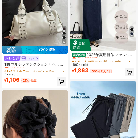
6
#4 ベストセラー
に 新しい 女性用ツーピース衣装
¥292 節約
売り切れ間近！
2026年夏用新作 ファッショ
国内発送
Taya
#1 ベストセラー
プレーン 女性のショルダーバッグ
ンでカジュアルなセット、女性向け
#4 ベストセラー
#4 ベストセラー
に 新しい 女性用ツーピース衣装
に 新しい 女性用ツーピース衣装
ゆったりとしたシルエットのスリム
売り切れ間近！
1個 マルチファンクション リベット
100+ sold
売り切れ間近！
売り切れ間近！
効果のある2点セット、純色。外出や
ハンドバッグ、ビンテージバイクス
1,863
#1 ベストセラー
#1 ベストセラー
プレーン 女性のショルダーバッグ
プレーン 女性のショルダーバッグ
#4 ベストセラー
に 新しい 女性用ツーピース衣装
¥
-39%
残り2日
遊びにぴったり
タイル リベットデコレーション PU
2k+ sold
売り切れ間近！
売り切れ間近！
売り切れ間近！
レザーショルダーバッグ、パンクロ
1,106
#1 ベストセラー
プレーン 女性のショルダーバッグ
¥
-21%
概算
ック アンダーアームバッグ、仕事、
売り切れ間近！
通勤、デート、パーティー、音楽フ
ェスに適しています