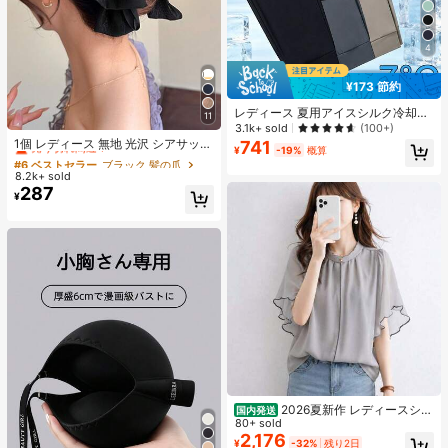
4
¥173 節約
レディース 夏用アイスシルク冷却ジ
11
#6 ベストセラー
ブラック 髪の爪
ョガーパンツ、速乾軽量スポーツパ
3.1k+ sold
(100+)
ンツ、ジッパーポケットとウエスト
売り切れ間近！
1個 レディース 無地 光沢 シアサッカ
741
¥
-19%
概算
バンド付き、フィットネスとランニ
ー リボン ヘアクリップ、エレガント
#6 ベストセラー
#6 ベストセラー
ブラック 髪の爪
ブラック 髪の爪
ングに適したアスレジャー
なファッション クロークリップ、日
8.2k+ sold
売り切れ間近！
売り切れ間近！
常使用に適しています (ヘアクロー 1
287
#6 ベストセラー
ブラック 髪の爪
¥
3cm-15cm)
売り切れ間近！
2026夏新作 レディースシャ
国内発送
ツ 日系ナチュラルスタイル ロースタ
80+ sold
ンドカラー フリルデザイン 半袖トッ
2,176
¥
-32%
残り2日