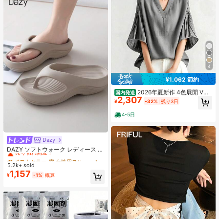
4
¥1,062 節約
2026年夏新作 4色展開 Vネ
国内発送
2,307
ックフレア五分袖ブラウス ドロップ
¥
-32%
残り3日
ショルダーゆったりシャツ レディー
ス大人カジュアル通勤トップス
4-5日
Dazy
#1 ベストセラー
寮 女性用スリッパ
売り切れ間近！
DAZY ソフトウォーク レディース E
VA ミッドヒール プラットフォーム
#1 ベストセラー
#1 ベストセラー
寮 女性用スリッパ
寮 女性用スリッパ
ビーチサンダル - 超軽量、通気性、
5.2k+ sold
売り切れ間近！
売り切れ間近！
快適、滑り止め、ソフトソール、ビ
1,157
#1 ベストセラー
寮 女性用スリッパ
¥
-1%
概算
ーチ、休暇、家庭の自由時間、日常
売り切れ間近！
着用に最適な ミニマリストデザイン
- 通年使用、スリッポン、無地、プ
リントなし