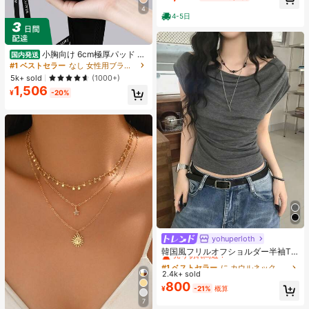
プス 上品フェミニンゆったりシルエ
4
ット通気性抜群 薄手軽量 肌触り柔ら
4-5日
か 体型カバー着痩せ効果 カジュアル
オフィスカジュアル
小胸向け 6cm極厚パッド 盛
国内発送
りブラ ノンワイヤー 谷間メイク シ
#1 ベストセラー
なし 女性用ブラジャーとブラレット
ームレス ボリュームアップ 美胸フィ
5k+ sold
(1000+)
ット ブラジャー
1,506
¥
-20%
yohuperloth
#1 ベストセラー
に カウルネック 女性用トップス、ブラウス、Tシャツ
売り切れ間近！
韓国風フリルオフショルダー半袖T
シャツ、フィットウエストスリミン
#1 ベストセラー
#1 ベストセラー
に カウルネック 女性用トップス、ブラウス、Tシャツ
に カウルネック 女性用トップス、ブラウス、Tシャツ
グ多用途トップ カジュアルサマー
2.4k+ sold
売り切れ間近！
売り切れ間近！
800
#1 ベストセラー
に カウルネック 女性用トップス、ブラウス、Tシャツ
¥
-21%
概算
売り切れ間近！
7