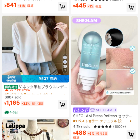
エストバンド付き フィットネス & ジ
ク 女性と女の子のためのブランドビ
841
445
ョギング用 ブラック、アスレジャー
¥
-11%
概算
¥
-1%
概算
ューティーコスメメイクアップ
7
¥537 節約
#5 ベストセラー
に エレガント レディーストップス
売り切れ間近！
V ネック半袖ブラウスレデ
国内発送
ィース 前タックロールスリーブパー
#5 ベストセラー
#5 ベストセラー
に エレガント レディーストップス
に エレガント レディーストップス
ルボタンドレープゆったり肉隠しオ
600+ sold
売り切れ間近！
売り切れ間近！
フィス万能シフォントップス
1,165
#5 ベストセラー
に エレガント レディーストップス
¥
-32%
残り3日
売り切れ間近！
SHEGLAM
4-5日
SHEGLAM Press Refresh セッティ
ングスプレー 女性と女の子のための
#1 ベストセラー
ナチュラル 設定スプレー
ブランドビューティーコスメメイク
6.7k+ sold
(1000+)
アップ
488
¥
-6%
残り2日
概算