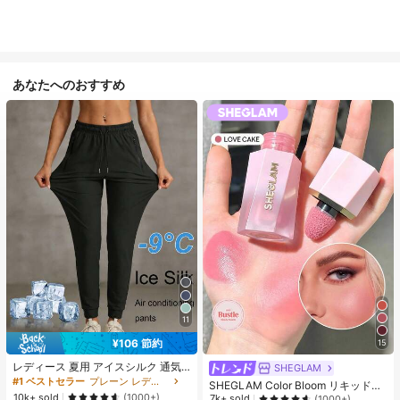
あなたへのおすすめ
11
¥106 節約
15
レディース 夏用 アイスシルク 通気
SHEGLAM
性 ランニングパンツ、速乾 軽量 ス
#1 ベストセラー
プレーン レディースパンツ
SHEGLAM Color Bloom リキッドチ
ポーツパンツ ジッパーポケット & ウ
10k+ sold
ークマット仕上げ-Love Cake チー
(1000+)
7k+ sold
(1000+)