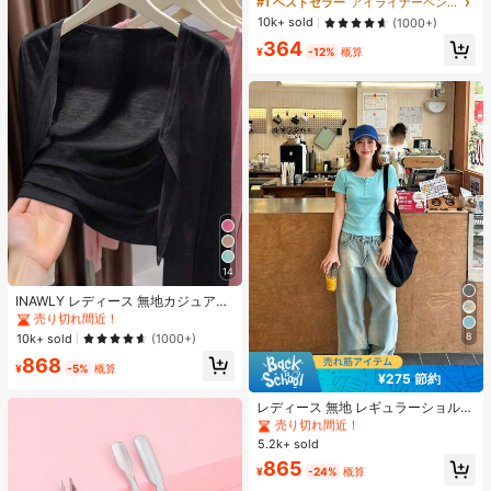
#1 ベストセラー
アイライナーペンシル アイライナー
ack 女性と女の子のためのブランド
10k+ sold
(1000+)
ビューティーコスメメイクアップ
364
¥
-12%
概算
14
#1 ベストセラー
作物 レディース軽量カーディガン
売り切れ間近！
INAWLY レディース 無地カジュアル
薄手カーディガン、春夏用
#1 ベストセラー
#1 ベストセラー
作物 レディース軽量カーディガン
作物 レディース軽量カーディガン
8
売り切れ間近！
売り切れ間近！
10k+ sold
(1000+)
#1 ベストセラー
作物 レディース軽量カーディガン
868
¥
-5%
概算
売り切れ間近！
¥275 節約
#2 ベストセラー
に 柔らかい 女性用トップス、ブラウス、Tシャツ
売り切れ間近！
レディース 無地 レギュラーショルダ
ー 半袖Tシャツ ラウンドネック スリ
#2 ベストセラー
#2 ベストセラー
に 柔らかい 女性用トップス、ブラウス、Tシャツ
に 柔らかい 女性用トップス、ブラウス、Tシャツ
ムフィット 美シルエット 伸縮性 軽
5.2k+ sold
売り切れ間近！
売り切れ間近！
量 通気性 快適 夏用 万能 オールマッ
#2 ベストセラー
に 柔らかい 女性用トップス、ブラウス、Tシャツ
865
チ トップス
¥
-24%
概算
売り切れ間近！