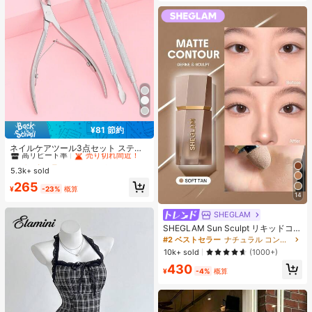
¥81 節約
#1 ベストセラー
シルバー ネイルアートアクセサリー
高リピート率
売り切れ間近！
ネイルケアツール3点セット ステン
レス製ネイルはさみ、キューティク
#1 ベストセラー
#1 ベストセラー
シルバー ネイルアートアクセサリー
シルバー ネイルアートアクセサリー
ルプッシャー&リムーバー、ネイル
5.3k+ sold
高リピート率
高リピート率
売り切れ間近！
売り切れ間近！
サプライ、ネイルツール、ネイルア
#1 ベストセラー
シルバー ネイルアートアクセサリー
265
ートツール、入学準備、ネイル、プ
¥
-23%
概算
14
高リピート率
売り切れ間近！
レスオンネイル用ツール
SHEGLAM
SHEGLAM Sun Sculpt リキッドコン
ター-Soft Tan ノーズシャドウ シェ
#2 ベストセラー
ナチュラル コントゥア＆ブロンザー
ーディング 女性と女の子のためのブ
10k+ sold
(1000+)
ランドビューティーコスメメイクア
430
ップ
¥
-4%
概算