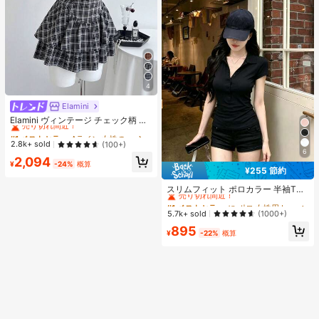
4
Elamini
#1 ベストセラー
Aライン 女性のショートドレス
売り切れ間近！
Elamini ヴィンテージ チェック柄 レ
ース パッチワーク セクシー ホルタ
#1 ベストセラー
#1 ベストセラー
Aライン 女性のショートドレス
Aライン 女性のショートドレス
ーネック ノースリーブ 春夏新作 ウ
売り切れ間近！
売り切れ間近！
2.8k+ sold
(100+)
エストシェイプ スリム見え ティアー
6
#1 ベストセラー
Aライン 女性のショートドレス
2,094
ドドレス ホットガールスタイル 織り
¥
-24%
概算
売り切れ間近！
生地 レディースワンピース
¥255 節約
#1 ベストセラー
に ポロ 女性用トップス、ブラウス、Tシャツ
売り切れ間近！
スリムフィット ポロカラー 半袖Tシ
ャツ レディース、ウエストシェイ
#1 ベストセラー
#1 ベストセラー
に ポロ 女性用トップス、ブラウス、Tシャツ
に ポロ 女性用トップス、ブラウス、Tシャツ
プ、エレガント&スリミング カジュ
売り切れ間近！
売り切れ間近！
5.7k+ sold
(1000+)
アル ブラック、オフィスサイレン サ
#1 ベストセラー
に ポロ 女性用トップス、ブラウス、Tシャツ
895
マー
¥
-22%
概算
売り切れ間近！