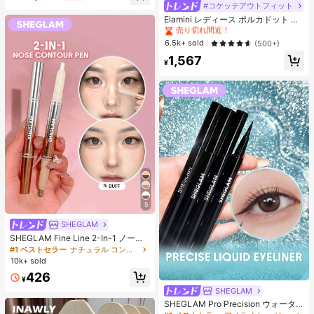
ヒップカバー効果 通気性抜群 サイズ
#コケッテアウトフィット
#2 ベストセラー
夜遊び 女性用ブラウス
豊富
売り切れ間近！
Elamini レディース ポルカドット パ
ッチワーク レーストリム 配色 ウエ
#2 ベストセラー
#2 ベストセラー
夜遊び 女性用ブラウス
夜遊び 女性用ブラウス
スト ショートスリーブ トップス 夏
売り切れ間近！
売り切れ間近！
6.5k+ sold
(500+)
用
#2 ベストセラー
夜遊び 女性用ブラウス
1,567
¥
売り切れ間近！
5
SHEGLAM
SHEGLAM Fine Line 2-In-1 ノーズ
コンター&ハイライトペン-Buff ノー
#1 ベストセラー
ナチュラル コントゥア＆ブロンザー
ズシャドウ シェーディング 女性と女
10k+ sold
の子のためのブランドビューティー
426
コスメメイクアップ
¥
SHEGLAM
SHEGLAM Pro Precision ウォータ
ープルーフリキッドアイライナー-Bl