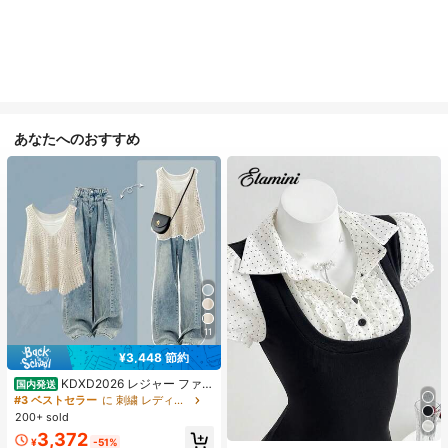
あなたへのおすすめ
11
¥3,448 節約
KDXD2026 レジャー ファッ
国内発送
ション ロングサイズ 夏服 女性 ワイ
#3 ベストセラー
に 刺繍 レディースコーデ
ルドスタイル ボア付きトップス ワイ
200+ sold
ルドスタイル ロングスカート 3点セ
3,372
ット UVカット 軽量 通気性 袖付き
¥
-51%