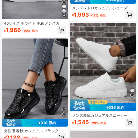
メンズレトロカジュアルシューズ、
軽量ソフトソールスニーカー、ラウ
1,993
4
¥
-17%
概算
ンドトゥ レースアップ快適フラット
シューズ、ビッグサイズ46まで展開
46サイズ ホワイト 厚底 メンズカジ
ュアルスニーカー、軽量 ソフトボト
1,966
¥
-22%
概算
ム 通気性のあるスポーツシューズ
¥636 節約
メンズ厚底カジュアルスニーカー、
軽量ソフトボトム通気性スポーツシ
1,545
¥310 節約
¥
-29%
概算
ューズ、快適な白靴 サイズ45まで
女性用 春秋 カジュアル ブラック ス
ニーカー、滑り止め ソフトボトム ラ
2,138