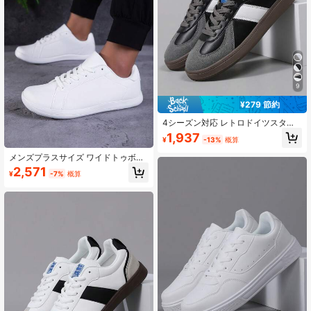
9
¥279 節約
4シーズン対応 レトロドイツスタイ
ル カジュアルシューズ メンズ、軽量
1,937
¥
-13%
概算
ソフトソール、ラウンドトゥ レース
アップ、フラットスニーカー、46サ
メンズプラスサイズ ワイドトゥボッ
イズまで対応
クス アスレチックスニーカー、ルー
2,571
¥
-7%
概算
ズフィット ワイドフット フラットシ
ューズ、軽量ソフトソール 快適なシ
ューズ ワイドフット、ハイインスタ
ップ、サイズ46、ホワイト