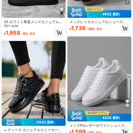
6
¥602 節約
45 ホワイト厚底メンズカジュアルス
メンズレトロカジュアルシューズ、
ニーカー、軽量ソフトボトム通気性
50+ sold
軽量ソフトソールスニーカー、ラウ
1,738
¥
-26%
概算
スポーツシューズ
ンドトゥ レースアップ快適フラット
1,958
¥
-6%
概算
シューズ、ビッグサイズ46まで展開
¥435 節約
¥542 節約
メンズPUレザーホワイトシューズ、
ローカットスプリング/オータムスニ
レディース カジュアルスニーカー、
1,599
¥
-21%
概算