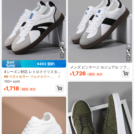
9
9
¥493 節約
メンズ ビンテージ カジュアル ソフ
トソール スニーカー、ラウンドトゥ
4シーズン対応 レトロドイツスタイ
1,726
¥
-22%
概算
レースアップ フラットシューズ、大
ル カジュアルシューズ メンズ、軽量
#6 ベストセラー
マルチカラー メンズスニーカー
きいサイズ46、オールシーズン
ソフトソール、ラウンドトゥ レース
100+ sold
アップ、フラットスニーカー、 46サ
1,718
イズまで
¥
-22%
概算