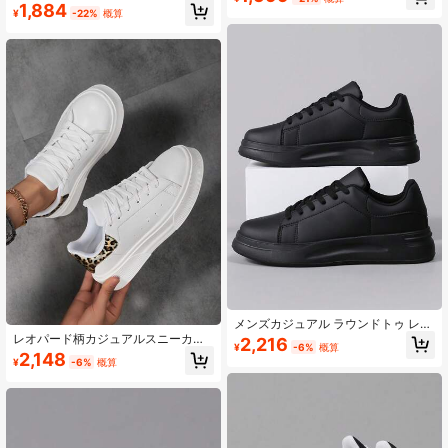
ーカー、ラウンドトゥ、ソフトソー
ブラック、滑り止め ソフトボトム、
1,884
¥
-22%
概算
ル、レースアップ、カジュアルスポ
軽量 厚底、ラウンドトゥ レースアッ
ーツシューズ
プ、オールシーズン対応
メンズカジュアル ラウンドトゥ レー
スアップ ブラックアスレチックシュ
レオパード柄カジュアルスニーカー
2,216
¥
-6%
概算
ーズ 軽量 柔らかいソール 滑り止め
女性用、ソフトソール快適フラット
2,148
¥
-6%
概算
厚底スニーカー
紐靴 ラウンドトゥ ホワイト