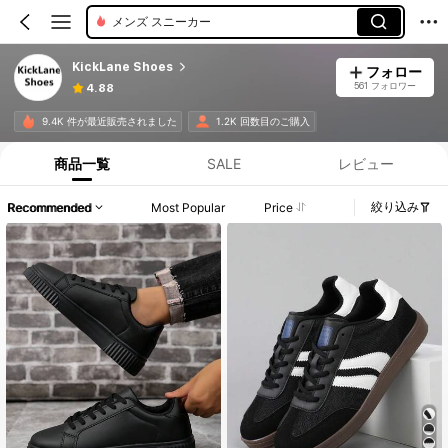
メンズ スニーカー
KickLane Shoes
フォロー
561 フォロワー
4.88
9.4K 件が最近販売されました
1.2K 回数目のご購入
商品一覧
SALE
レビュー
絞り込み
Recommended
Most Popular
Price