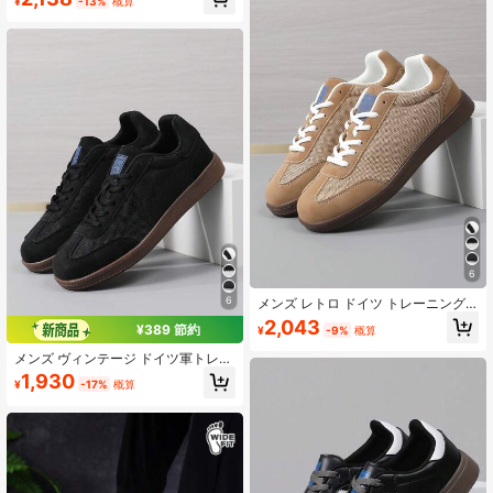
¥
-13%
概算
イトウェイト プラットフォーム ラウ
ンドトゥ レースアップ シューズ
6
6
メンズ レトロ ドイツ トレーニング
シューズ、プラスサイズ 46、軽量ソ
2,043
¥389 節約
¥
-9%
概算
フトソール カジュアルスポーツシュ
ーズ、ラウンドトゥ レースアップ 快
メンズ ヴィンテージ ドイツ軍トレー
適フラットシューズ、オールシーズ
ニングシューズ、オールシーズン、
1,930
ン
¥
-17%
概算
プラスサイズ 46、軽量ソフトソール
カジュアルスポーツシューズ、ラウ
ンドトゥ レースアップ 快適フラット
シューズ