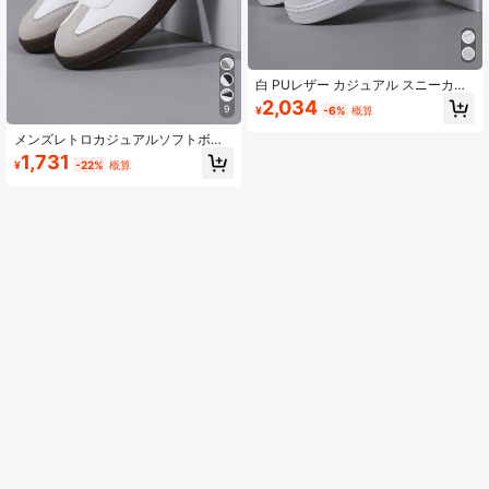
白 PUレザー カジュアル スニーカー
メンズ、ラウンドトウ レースアップ
2,034
9
¥
-6%
概算
フラットソール ソフトソール スプリ
ング/秋
メンズレトロカジュアルソフトボト
ムシューズ、軽量レースアップラウ
1,731
¥
-22%
概算
ンドトゥスニーカー、 46サイズ対
応、オールシーズン使用可能