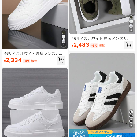
4
46サイズ ホワイト 厚底 メンズカジ
ュアルスニーカー、軽量 ソフトボト
2,483
4
¥
-6%
概算
ム 通気性のあるスポーツシューズ
46サイズ ホワイト 厚底 メンズカジ
ュアルスニーカー、軽量 ソフトボト
2,334
¥
-6%
概算
ム 通気性のあるスポーツシューズ
6
¥394 節約