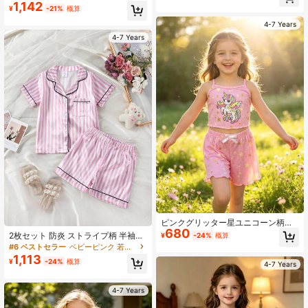
ックトップとブルーチェックパン
1,142
ト、半袖ロングパンツ、ラペル前開
¥
-21%
概算
ツ、春秋用2点セットルームウェア
き、フリル付きスウィートラウンジ
ウェア
4-7 Years
4-7 Years
ピンクグリッター星ユニコーン柄ク
680
ロップドキャミソール + ウエストゴ
2枚セット 防炎 ストライプ柄 半袖ト
¥
-24%
概算
ムリボン装飾ショーツ、夏休みビー
ップ + ショーツ パジャマ
#6 ベストセラー
ベビーピンク 若い女の子のパジャマ
チセット
1,113
¥
-24%
概算
4-7 Years
4-7 Years