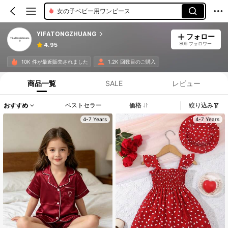
女の子ベビー用ワンピース
YIFATONGZHUANG
フォロー
806 フォロワー
4.95
10K 件が最近販売されました
1.2K 回数目のご購入
商品一覧
SALE
レビュー
おすすめ
ベストセラー
価格
絞り込み
4-7 Years
4-7 Years