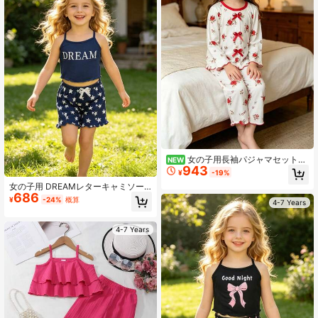
女の子用長袖パジャマセット、
NEW
943
春夏秋冬、ヴィンテージレッドロー
¥
-19%
ズ総柄、レッドリボン、2ピースルー
女の子用 DREAMレターキャミソー
ムウェアセット
686
ルタンクトップ + スタープリントシ
¥
-24%
概算
4-7 Years
ョーツ 2点セット、ヤングガールズ
夏ビーチカジュアルアウトフィット
4-7 Years