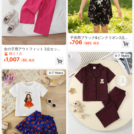
子供用ブラック&ピンクリボン2点セ
706
ット、女の子用ショートキャミソー
¥
-24%
概算
ルトップ+フリルショーツ、ビーチバ
女の子用アウトフィット 2点セッ
ケーション&ホームウェア
ト、ノースリーブフリルトップ+パン
残り 1 点
4-7 Years
ツ、快適で柔らかい通気性のある、
1,007
¥
-5%
概算
カジュアルストリートスタイル ビー
チホリデー用(アクセサリー別売)
4-7 Years