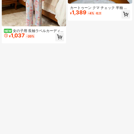
カートゥーン クマ チェック 半袖 ボ
1,389
タンダウン シャツ パンツ パジャマ
¥
-4%
概算
セット 女の子用
女の子用 長袖ラペルカーディガ
NEW
1,037
ンパジャマセット、春/秋 ピンク&ブ
¥
-20%
ルーストライプ リボン ベア ケーキ
プリント ルーズパンツ、2点セット
ホームウェア