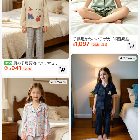
子供用かわいいアボカド柄難燃性パ
1,097
ジャマ、小さな女の子用コントラス
¥
-26%
概算
トトリムラペルカーディガン風ラウ
ンジウェア、夏用薄手
4-7 Years
男の子用長袖パジャマセット、
NEW
941
春/秋 かわいいクマ・りんご・カタツ
¥
-20%
ムリ柄ラグランシャツとチェック柄
パンツ、2点セット ホームウェア
4-7 Years