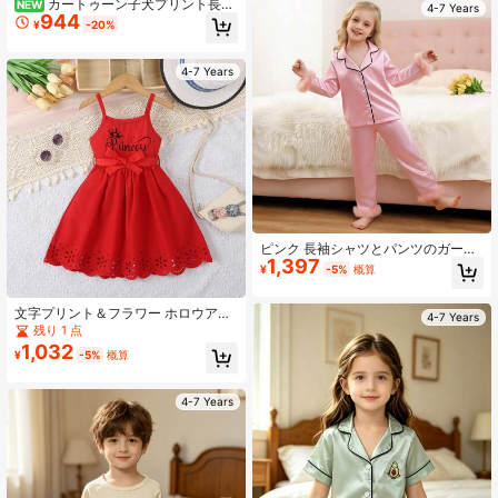
パンツ、2ピースホームウェア
カートゥーン子犬プリント長袖
NEW
4-7 Years
944
トップス + ブルーチェック柄パンツ
¥
-20%
2点セット、ゆったりフィットで自由
に走り回れる
4-7 Years
ピンク 長袖シャツとパンツのガール
1,397
ズパジャマセット
¥
-5%
概算
文字プリント＆フラワー ホロウアウ
4-7 Years
ト ヘムキャミソール ドレス
残り 1 点
1,032
¥
-5%
概算
4-7 Years