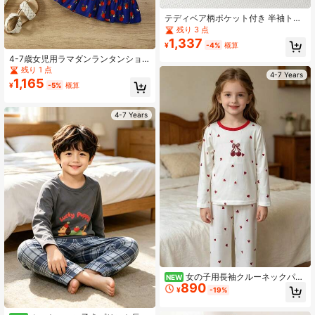
テディベア柄ポケット付き 半袖トッ
プス&ロングパンツ 2点セット
残り 3 点
1,337
¥
-4%
概算
4-7歳女児用ラマダンランタンショ
ートスリーブトップ+ローズプリント
残り 1 点
4-7 Years
スカート2点セット
1,165
¥
-5%
概算
4-7 Years
女の子用長袖クルーネックパジ
NEW
890
ャマセット、春/秋バーガンディチェ
¥
-19%
リー&ハートプリントコントラストレ
ッドカラールーズストレートレッグ