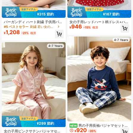
¥315 節約
¥167 節約
バーガンディ ハート刺繍 子供用パジ
女の子用レッドハート柄ドレス+ハッ
946
ャマセット、女の子用 半袖ラウンジ
トセット、フリル付きストラッププ
#5 ベストセラー
刺繍 若い女の子のパジャマ
¥
-15%
概算
ウェア 2点セット
リーツサマードレス、子供用カジュ
1,208
¥
-21%
概算
アル夏服
4-7 Years
4-7 Years
¥299 節約
男の子用長袖パジャマセット、
NEW
920
かわいい斑点子犬プリントクルーネ
女の子用ピンクサテンパジャマセッ
¥
-20%