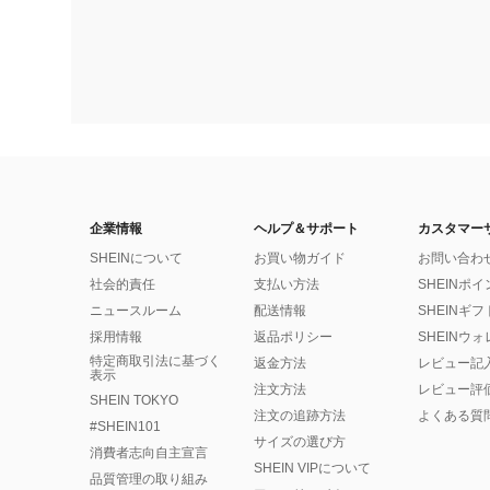
企業情報
ヘルプ＆サポート
カスタマー
SHEINについて
お買い物ガイド
お問い合わ
社会的責任
支払い方法
SHEINポ
ニュースルーム
配送情報
SHEINギ
採用情報
返品ポリシー
SHEINウ
特定商取引法に基づく
返金方法
レビュー記
表示
注文方法
レビュー評
SHEIN TOKYO
注文の追跡方法
よくある質
#SHEIN101
サイズの選び方
消費者志向自主宣言
SHEIN VIPについて
品質管理の取り組み