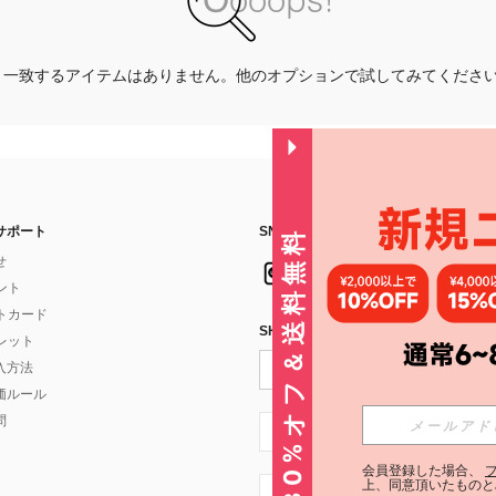
一致するアイテムはありません。他のオプションで試してみてくださ
サポート
SNSフォローはこちら：
30%オフ＆送料無料
せ
イント
フトカード
SHEIN STYLE NEWSを購読する
ォレット
入方法
価ルール
問
JP + 81
会員登録した場合、
上、同意頂いたものと
JP + 81