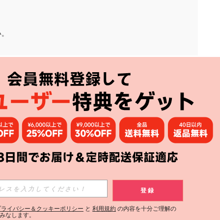
い。
アプリ
購読
登録
登録する
プライバシー＆クッキーポリシー
と
利用規約
の内容を十分ご理解の
みなします。
購読