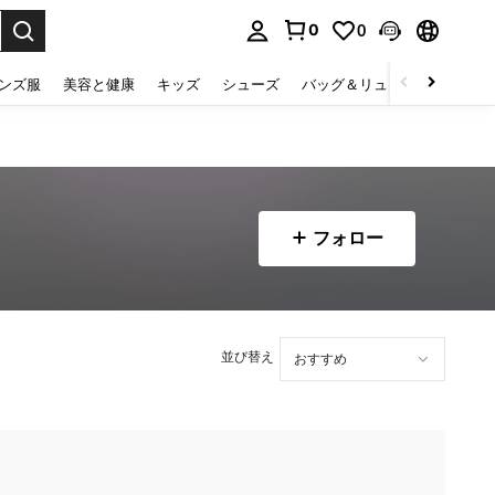
0
0
select.
ンズ服
美容と健康
キッズ
シューズ
バッグ＆リュック
下着＆
フォロー
並び替え