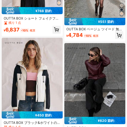
¥788 節約
OUTTA BOX ショート フェイクファ
¥551 節約
ー カラー モーターサイクルジャケッ
残り 1 点
ト、冬用
6,837
OUTTA BOX ベージュ ツイード 無地
¥
-10%
概算
タイネック ハイカラー ケープスリー
4,784
¥
-10%
概算
ブ ルーズフィット エレガント レデ
ィース ショールジャケット トップ
ス、ビジネス オフィス 通勤 お出か
けに適しています、秋スタイル
¥450 節約
¥620 節約
OUTTA BOX ブラック&ホワイトのカ
ラーブロック撥水防風パーカー