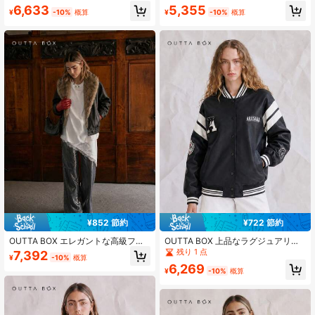
冬用
ィース ロングスリーブ ジャケット
6,633
5,355
冬用
¥
-10%
概算
¥
-10%
概算
¥852 節約
¥722 節約
OUTTA BOX エレガントな高級フェ
OUTTA BOX 上品なラグジュアリーP
イクファー襟PUジャケット、冬のオ
Uレザーベースボールジャケット、
残り 1 点
7,392
¥
-10%
概算
フシーズンアウターウェア、お出か
アウティングやパーティー、フェス
6,269
けやパーティーに適し、ファッショ
に最適なルーズフィットボンバージ
¥
-10%
概算
ナブルな社交、卒業式や結婚式のゲ
ャケット。ファッショナブルなスト
ストにも適用、新学期シーズン
リートスタイルのカジュアルジャケ
ット。