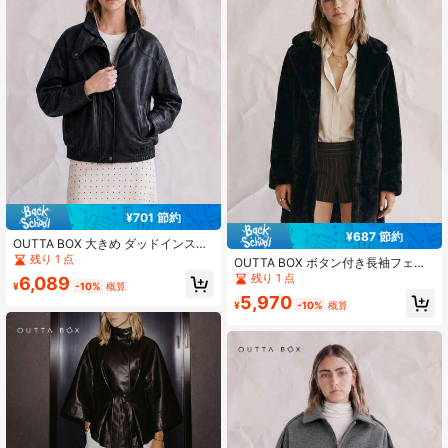
¥701 節約
¥687 節約
OUTTA BOX 大きめ ダッドインスパ
イアード レトロ PU カジュアルジャ
残り 1 点
OUTTA BOX ボタン付き長袖フェイ
ケット レディース 秋冬用
クファーミディアムコート レディー
残り 1 点
6,089
¥
-10%
概算
ス ブラック、ファッショナブルでエ
5,970
レガント、家庭、外出、パーティ
¥
-10%
概算
ー、冬、クリスマス、新年に適して
います