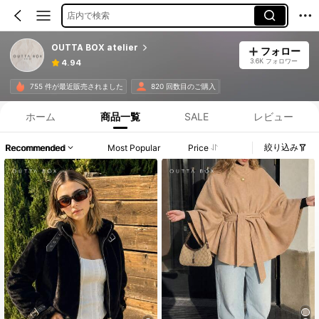
店内で検索
OUTTA BOX atelier
フォロー
3.6K フォロワー
4.94
755 件が最近販売されました
820 回数目のご購入
ホーム
商品一覧
SALE
レビュー
絞り込み
Recommended
Most Popular
Price