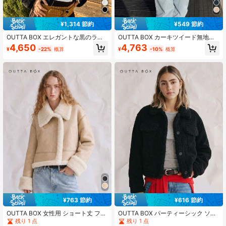
¥1,314 節約
¥549 節約
OUTTA BOX エレガントな黒のラグ
OUTTA BOX カーキツイード無地タ
ジュアリーな冬用フェイクファージ
イネックハイカラーケープスリーブ
4,650
4,763
¥
-22%
概算
¥
-10%
概算
ャケット、バックルディテール付き
ルーズフィットエレガントレディー
アンチシーズンフリースアビエータ
スショールジャケットトップ、ビジ
ージャケット、パーティーや外出に
ネスオフィス通勤とお出かけに適し
適しています。ファッショナブルな
た、秋スタイル
社交的な女性用コート。学校に戻る
¥763 節約
¥616 節約
OUTTA BOX 女性用 ショート丈 フェ
OUTTA BOX パーティーシック ソリ
イクファー襟 ライダースジャケット
ッドカラー フォーク シェルパ レデ
残り 1 点
残り 1 点