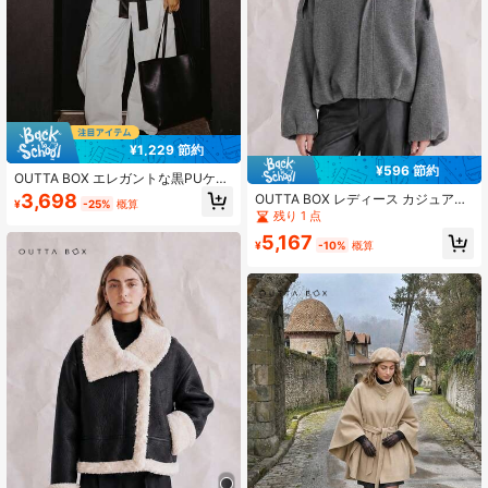
¥1,229 節約
¥596 節約
OUTTA BOX エレガントな黒PUケー
プジャケット レディース スタンドカ
3,698
OUTTA BOX レディース カジュアル
¥
-25%
概算
ラー ベルト付きポンチョコート ファ
ボンバージャケット 秋冬
残り 1 点
ッション 秋のコーディネート お出か
けトップス
5,167
¥
-10%
概算