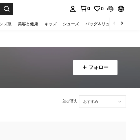
0
0
select.
ンズ服
美容と健康
キッズ
シューズ
バッグ＆リュック
下着＆
フォロー
並び替え