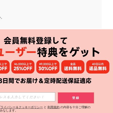
い。
アプリ
購読
登録
登録する
プライバシー＆クッキーポリシー
と
利用規約
の内容を十分ご理解の
みなします。
購読