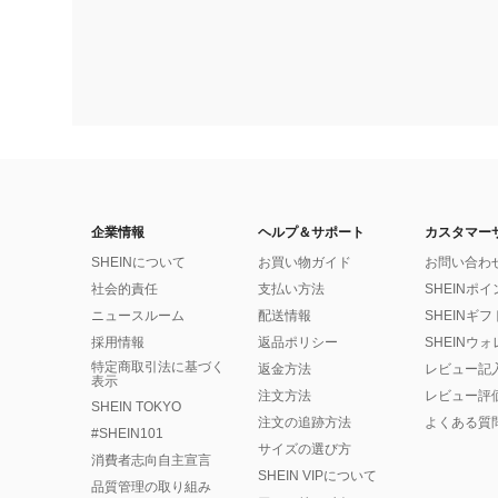
企業情報
ヘルプ＆サポート
カスタマー
SHEINについて
お買い物ガイド
お問い合わ
社会的責任
支払い方法
SHEINポ
ニュースルーム
配送情報
SHEINギ
採用情報
返品ポリシー
SHEINウ
特定商取引法に基づく
返金方法
レビュー記
表示
注文方法
レビュー評
SHEIN TOKYO
注文の追跡方法
よくある質
#SHEIN101
サイズの選び方
消費者志向自主宣言
SHEIN VIPについて
品質管理の取り組み