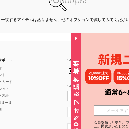
一致するアイテムはありません。他のオプションで試してみてくださ
サポート
SNSフォローはこちら：
30%オフ＆送料無料
せ
イント
フトカード
SHEIN STYLE NEWSを購読する
ォレット
入方法
価ルール
問
JP + 81
会員登録した場合、
上、同意頂いたものと
JP + 81