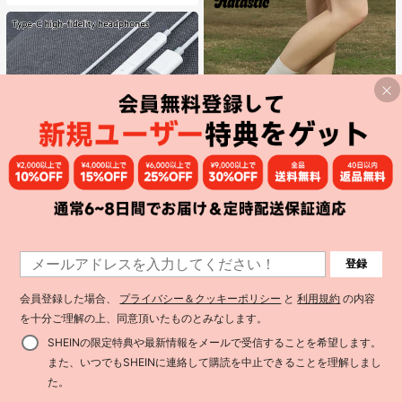
プル用ホームデコレーション | 暖か
い秋の砂漠、記念日ギフト
¥87 節約
#1 ベストセラー
に エレクトロニクス
売り切れ間近！
Type-Cイヤホン: 高品質インイヤー
¥353 節約
ヘッドホン、3ボタンインラインコ
#1 ベストセラー
#1 ベストセラー
に エレクトロニクス
に エレクトロニクス
ントロール内蔵、音楽再生、通話応
10k+ sold
売り切れ間近！
売り切れ間近！
Hatastic
#1 ベストセラー
オフィス ウィメンズウェッジ&プラットフォーム
答、音量調整が簡単。17/16/15シリ
1
#1 ベストセラー
に エレクトロニクス
380
登録
ーズ、Plus、Pro、Pro Maxモデル対
売り切れ間近！
Hatastic ブラック ビンテージ フレ
1
¥
-19%
概算
売り切れ間近！
応
ンチスタイル 厚底メリージェーンシ
#1 ベストセラー
#1 ベストセラー
オフィス ウィメンズウェッジ&プラットフォーム
オフィス ウィメンズウェッジ&プラットフォーム
ューズ レディース、2024年夏新作 -
会員登録した場合、
プライバシー＆クッキーポリシー
と
利用規約
の内容
売り切れ間近！
売り切れ間近！
2.2k+ sold
(1000+)
スカート、音楽フェス、学校再開に
#1 ベストセラー
オフィス ウィメンズウェッジ&プラットフォーム
を十分ご理解の上、同意頂いたものとみなします。
1,472
合わせやすい
¥
-19%
概算
売り切れ間近！
SHEINの限定特典や最新情報をメールで受信することを希望します。
また、いつでもSHEINに連絡して購読を中止できることを理解しまし
た。