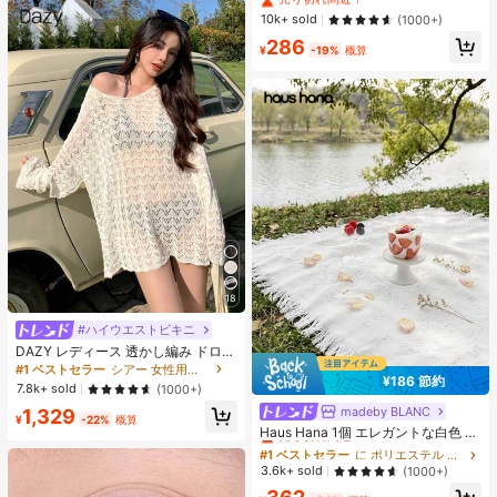
リフトアップ＆プッシュイン ウェデ
#1 ベストセラー
なし 女性用粘着ブラ
10k+ sold
(1000+)
ィング撮影向け ブライズメイド用
売り切れ間近！
286
¥
-19%
概算
18
#ハイウエストビキニ
DAZY レディース 透かし編み ドロッ
プショルダー カバーアップ 夏 シア
#1 ベストセラー
シアー 女性用のカバーアップ
¥186 節約
ー バケーション ビーチ
7.8k+ sold
(1000+)
madeby BLANC
#1 ベストセラー
に ポリエステル ピクニックマット
1,329
¥
-22%
概算
売り切れ間近！
Haus Hana 1個 エレガントな白色 ア
ウトドアキャンピングマット、ピク
#1 ベストセラー
#1 ベストセラー
に ポリエステル ピクニックマット
に ポリエステル ピクニックマット
ニックブランケット、ボヘミアンキ
売り切れ間近！
売り切れ間近！
3.6k+ sold
(1000+)
ャンプラグ、ビーチタオル、家具カ
#1 ベストセラー
に ポリエステル ピクニックマット
バー、多目的使用可能な両面ファブ