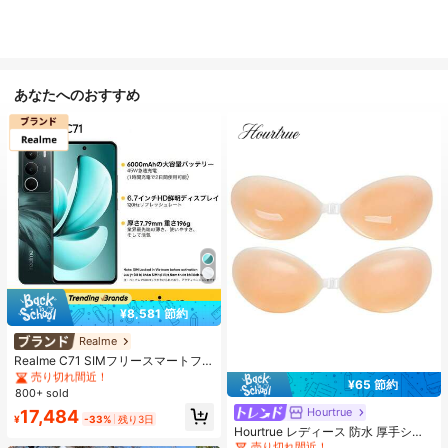
あなたへのおすすめ
¥8,581 節約
#1 ベストセラー
に 携帯電話ブランド 携帯電話
売り切れ間近！
Realme
#1 ベストセラー
#1 ベストセラー
に 携帯電話ブランド 携帯電話
に 携帯電話ブランド 携帯電話
Realme C71 SIMフリースマートフ
ォン 6GB+128GB/8GB+256GB グロ
売り切れ間近！
売り切れ間近！
¥65 節約
ーバル版 4G LTE、Android 15、50
800+ sold
#1 ベストセラー
なし 女性用粘着ブラ
#1 ベストセラー
に 携帯電話ブランド 携帯電話
MP AIカメラ、120Hzディスプレ
売り切れ間近！
Hourtrue
売り切れ間近！
17,484
イ、6000mAh大容量バッテリー、4
¥
-33%
残り3日
#1 ベストセラー
#1 ベストセラー
なし 女性用粘着ブラ
なし 女性用粘着ブラ
5W急速充電、オクタコアチップセッ
Hourtrue レディース 防水 厚手シリ
ト、アダプターなし
コン製 ニップルカバー 小さな胸用
売り切れ間近！
売り切れ間近！