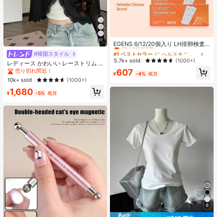
#1 ベストセラー
に ヘルスモニター
11
売り切れ間近！
EGENS 6/12/20個入り LH排卵検査
薬キット、ワンステップ 排卵検査薬
#1 ベストセラー
#1 ベストセラー
に ヘルスモニター
に ヘルスモニター
#韓国スタイル
ストリップ、尿による排卵検査キッ
売り切れ間近！
売り切れ間近！
5.7k+ sold
(1000+)
レディース かわいい レーストリム V
ト
#1 ベストセラー
に ヘルスモニター
ネック カバーアップ セーター 軽量
607
売り切れ間近！
¥
-4%
概算
夏用 シュラグ アウター ブラック 春
売り切れ間近！
10k+ sold
(1000+)
ボヘミアンシック
1,680
¥
-5%
概算
8