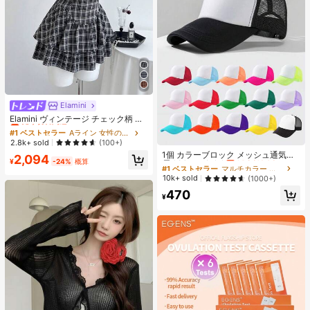
Elamini
#1 ベストセラー
Aライン 女性のショートドレス
売り切れ間近！
Elamini ヴィンテージ チェック柄 レ
ース パッチワーク セクシー ホルタ
#1 ベストセラー
#1 ベストセラー
Aライン 女性のショートドレス
Aライン 女性のショートドレス
ーネック ノースリーブ 春夏新作 ウ
#1 ベストセラー
マルチカラー 女性の野球帽
売り切れ間近！
売り切れ間近！
2.8k+ sold
(100+)
エストシェイプ スリム見え ティアー
高リピート率
売り切れ間近！
1個 カラーブロック メッシュ通気性
#1 ベストセラー
Aライン 女性のショートドレス
2,094
ドドレス ホットガールスタイル 織り
¥
-24%
概算
レディース野球帽
#1 ベストセラー
#1 ベストセラー
マルチカラー 女性の野球帽
マルチカラー 女性の野球帽
売り切れ間近！
生地 レディースワンピース
高リピート率
高リピート率
売り切れ間近！
売り切れ間近！
10k+ sold
(1000+)
#1 ベストセラー
マルチカラー 女性の野球帽
470
¥
高リピート率
売り切れ間近！