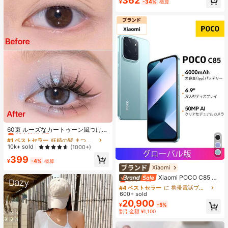
362
¥
-34%
概算
売り切れ間近！
リックマット
#1 ベストセラー
妖精の髪 まつ毛1本ずつ
売り切れ間近！
60束 ルーズなカートゥーン風つけま
つげ セクシーな猫目風 フェアリー
#1 ベストセラー
#1 ベストセラー
妖精の髪 まつ毛1本ずつ
妖精の髪 まつ毛1本ずつ
ナチュラル カートゥーン シングルク
売り切れ間近！
売り切れ間近！
10k+ sold
(1000+)
ラスターまつげ
#1 ベストセラー
妖精の髪 まつ毛1本ずつ
399
¥
-4%
概算
売り切れ間近！
Xiaomi
#4 ベストセラー
に 携帯電話ブランド 携帯電話
残り 2 点
Xiaomi POCO C85 NF
C スマートフォン 6GB + 128GB/8G
#4 ベストセラー
#4 ベストセラー
に 携帯電話ブランド 携帯電話
に 携帯電話ブランド 携帯電話
B + 256GB グローバル版 6.9インチ
600+ sold
残り 2 点
残り 2 点
ドットドロップディスプレイ 120Hz
20,900
#4 ベストセラー
に 携帯電話ブランド 携帯電話
¥
-5%
リフレッシュレート 6000mAh (Typ)
割引金額 ¥1,100
残り 2 点
バッテリー 33W急速充電 50MPメイ
ンカメラ AI顔認証 IP64防塵・防水、
オリジナル正規品