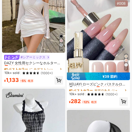
37
#シアーミックス
#1 ベストセラー
に モデストシック 女性用トップス、ブラウス、Tシャツ
売り切れ間近！
DAZY 女性用セクシーなホルターネ
ック リボン ストラップ ルーチェ シ
#1 ベストセラー
#1 ベストセラー
に モデストシック 女性用トップス、ブラウス、Tシャツ
に モデストシック 女性用トップス、ブラウス、Tシャツ
7
アー ビーチカバーアップ水着ラッ
売り切れ間近！
売り切れ間近！
10k+ sold
(1000+)
プ、夏のY2Kロングスリーブ女性用
¥39 節約
#1 ベストセラー
に モデストシック 女性用トップス、ブラウス、Tシャツ
#1 ベストセラー
光沢のある ジェルネイルポリッシュ
1,133
トップス オフショル
¥
-5%
概算
売り切れ間近！
高リピート率
売り切れ間近！
XEIJAYI ローズピンク パステルロー
ズカラーシリーズ スウィート ジェン
#1 ベストセラー
#1 ベストセラー
光沢のある ジェルネイルポリッシュ
光沢のある ジェルネイルポリッシュ
トル ネイルポリッシュジェル プロフ
高リピート率
高リピート率
売り切れ間近！
売り切れ間近！
10k+ sold
(1000+)
ェッショナル ネイルサロン用
#1 ベストセラー
光沢のある ジェルネイルポリッシュ
282
¥
-12%
概算
高リピート率
売り切れ間近！