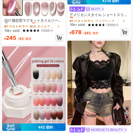
¥216 節約
MJYY
#1 ベストセラー
ファブリック 女性用Tシャツ
売り切れ間近！
アメリカンスタイル ショートスリー
#1 ベストセラー
磁石 ネイルアートアクセサリー
ブ クルーネック フィッテッド Tシャ
#1 ベストセラー
#1 ベストセラー
ファブリック 女性用Tシャツ
ファブリック 女性用Tシャツ
高リピート率
売り切れ間近！
2in1 猫目型マグネットネイルツール
ツ レディース、春夏、新作ホワイト
セット、多機能強力マグネット猫目
売り切れ間近！
売り切れ間近！
10k+ sold
(1000+)
#1 ベストセラー
#1 ベストセラー
磁石 ネイルアートアクセサリー
磁石 ネイルアートアクセサリー
カジュアルトップス
ジェルネイルポリッシュ スチールボ
#1 ベストセラー
ファブリック 女性用Tシャツ
高リピート率
高リピート率
売り切れ間近！
売り切れ間近！
10k+ sold
(1000+)
678
ール吸着アートデザインアクセサリ
¥
-24%
概算
売り切れ間近！
#1 ベストセラー
磁石 ネイルアートアクセサリー
245
ー、自宅DIYとネイルサロンスタジ
¥
-4%
概算
高リピート率
売り切れ間近！
オに適しています
6
¥42 節約
#1 ベストセラー
マルチカラー ジェルネイルポリッシュ
MOREGETS BEAUTY