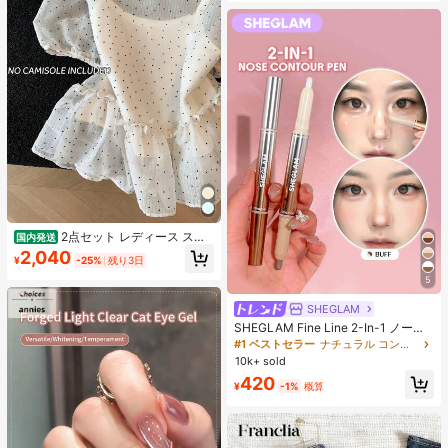
2点セット レディース スイ
国内発送
ートスタイル 水玉模様 メッシュ フ
2,040
¥
-25%
残り3日
リル パフスリーブ クロップトップ
フレッシュサマー ドールブラウス ト
5
ップス 半袖 ドット柄 ショート丈 透
け感 シースルー ガーリー 大人可愛
SHEGLAM
い フェミニン 春夏
SHEGLAM Fine Line 2-In-1 ノーズ
コンター&ハイライトペン-Buff ノー
#1 ベストセラー
ナチュラル コントゥア＆ブロンザー
ズシャドウ シェーディング 女性と女
10k+ sold
の子のためのブランドビューティー
420
コスメメイクアップ
¥
-1%
概算