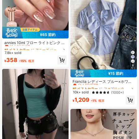
¥65 節約
#1 ベストセラー
に アニーズ ジェルネイルポリッシュ
売り切れ間近！
annies 10ml フロー ライトピンク キ
ャットアイ ジェルネイルポリッシュ
#1 ベストセラー
#1 ベストセラー
に アニーズ ジェルネイルポリッシュ
に アニーズ ジェルネイルポリッシュ
ウルトラシャイン UVジェル ミラー
7.8k+ sold
売り切れ間近！
売り切れ間近！
グラス キャットマグネットジェル ワ
#1 ベストセラー
に アニーズ ジェルネイルポリッシュ
358
ニス ネイルサプライ
¥
-15%
概算
売り切れ間近！
9
¥15 節約
#1 ベストセラー
に ファブリック 柔らかなオフィスブラウス
売り切れ間近！
Franclia レディース ブルー×ホワイ
ト ストライプ ボタン付きシャーリン
#1 ベストセラー
#1 ベストセラー
に ファブリック 柔らかなオフィスブラウス
に ファブリック 柔らかなオフィスブラウス
グ Vネックシャツ 夏向け エフォート
売り切れ間近！
売り切れ間近！
10k+ sold
(1000+)
レスシック ブラウス 通学・新学期向
#1 ベストセラー
に ファブリック 柔らかなオフィスブラウス
1,209
け 春カジュアル
¥
-1%
概算
売り切れ間近！