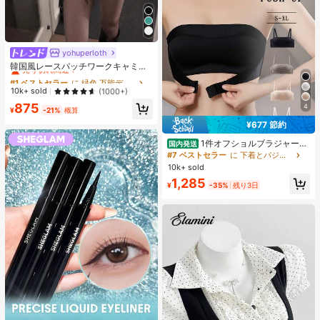
yohuperloth
#1 ベストセラー
に 緑色 万能デイリートップス
売り切れ間近！
韓国風レースパッチワークキャミソ
ールタンクトップ、Y2Kエステティ
#1 ベストセラー
#1 ベストセラー
に 緑色 万能デイリートップス
に 緑色 万能デイリートップス
ック、ストリートウェアカジュアル
売り切れ間近！
売り切れ間近！
10k+ sold
(1000+)
サマー
#1 ベストセラー
に 緑色 万能デイリートップス
875
4
¥
-21%
概算
売り切れ間近！
¥677 節約
1件オフショルブラジャー、
国内発送
小胸用アップチューブトップ、 オフ
#7 ベストセラー
に 下着とパジャマ
ショルインナー 、脇高 谷間メイク下
10k+ sold
着、A/Bカップノンワイヤーぶらジ
1,285
ャー
¥
-35%
残り3日