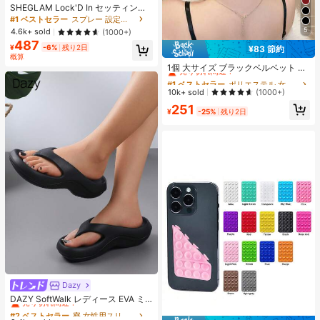
SHEGLAM Lock'D In セッティング
スプレー 女性と女の子のためのブラ
#1 ベストセラー
スプレー 設定スプレー
ンドビューティーコスメメイクアッ
5
4.6k+ sold
(1000+)
プ
487
¥
-6%
残り2日
¥83 節約
#1 ベストセラー
ポリエステル 女性のヘアアクセサリー
概算
売り切れ間近！
1個 大サイズ ブラックベルベット リ
ボン ヘアクリップ クリスタルライン
#1 ベストセラー
#1 ベストセラー
ポリエステル 女性のヘアアクセサリー
ポリエステル 女性のヘアアクセサリー
ストーン装飾付き、エレガントな二
売り切れ間近！
売り切れ間近！
10k+ sold
(1000+)
重レイヤー フロック加工リボン レデ
#1 ベストセラー
ポリエステル 女性のヘアアクセサリー
251
ィース用
¥
-25%
残り2日
売り切れ間近！
Dazy
#2 ベストセラー
寮 女性用スリッパ
売り切れ間近！
DAZY SoftWalk レディース EVA ミ
ッドヒールプラットフォームビーチ
#2 ベストセラー
#2 ベストセラー
寮 女性用スリッパ
寮 女性用スリッパ
サンダル - 超軽量、通気性、快適、