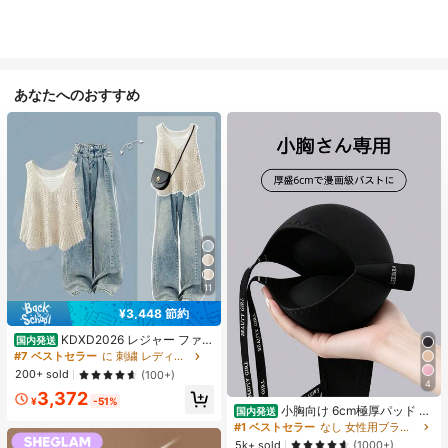
あなたへのおすすめ
11
¥3,448 節約
KDXD2026 レジャー ファッ
国内発送
ション ロングサイズ 夏服 女性 ワイ
#7 ベストセラー
に 刺繍 レディースコーデ
ルドスタイル ボア付きトップス ワイ
200+ sold
(100+)
ルドスタイル ロングスカート 3点セ
4
3,372
ット UVカット 軽量 通気性 袖付き
¥
-51%
ヒップカバー効果 通気性抜群 サイズ
小胸向け 6cm極厚パッド 盛
国内発送
豊富
りブラ ノンワイヤー 谷間メイク シ
#1 ベストセラー
なし 女性用ブラジャーとブラレット
ームレス ボリュームアップ 美胸フィ
5k+ sold
(1000+)