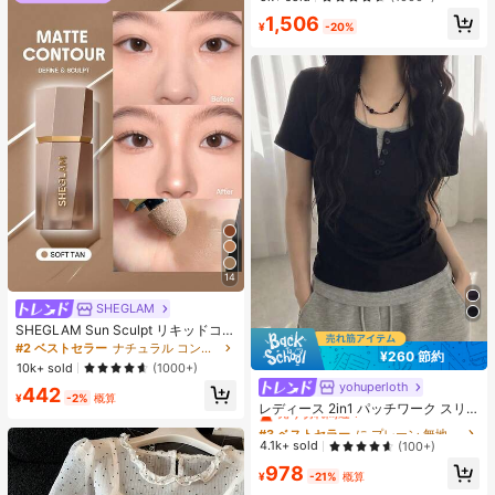
ット ブラジャー
1,506
¥
-20%
14
SHEGLAM
SHEGLAM Sun Sculpt リキッドコン
ター-Soft Tan ノーズシャドウ シェ
#2 ベストセラー
ナチュラル コントゥア＆ブロンザー
¥260 節約
ーディング 女性と女の子のためのブ
10k+ sold
(1000+)
ランドビューティーコスメメイクア
yohuperloth
#3 ベストセラー
に プレーン 無地のカジュアルTシャツ
442
ップ
¥
-2%
概算
売り切れ間近！
レディース 2in1 パッチワーク スリ
ムフィット 多用途 カジュアル 半袖T
#3 ベストセラー
#3 ベストセラー
に プレーン 無地のカジュアルTシャツ
に プレーン 無地のカジュアルTシャツ
シャツ ブラック 夏用
売り切れ間近！
売り切れ間近！
4.1k+ sold
(100+)
#3 ベストセラー
に プレーン 無地のカジュアルTシャツ
978
¥
-21%
概算
売り切れ間近！