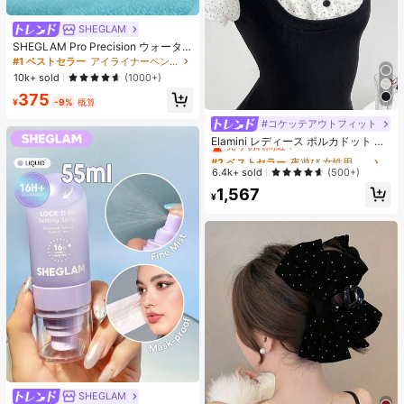
SHEGLAM
SHEGLAM Pro Precision ウォータ
ープルーフリキッドアイライナー-Bl
#1 ベストセラー
アイライナーペンシル アイライナー
ack 女性と女の子のためのブランド
10k+ sold
(1000+)
ビューティーコスメメイクアップ
375
¥
-9%
概算
#コケッテアウトフィット
#2 ベストセラー
夜遊び 女性用ブラウス
売り切れ間近！
Elamini レディース ポルカドット パ
ッチワーク レーストリム 配色 ウエ
#2 ベストセラー
#2 ベストセラー
夜遊び 女性用ブラウス
夜遊び 女性用ブラウス
スト ショートスリーブ トップス 夏
売り切れ間近！
売り切れ間近！
6.4k+ sold
(500+)
用
#2 ベストセラー
夜遊び 女性用ブラウス
1,567
¥
売り切れ間近！
SHEGLAM