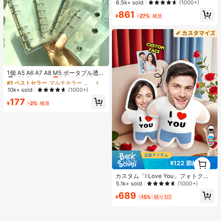
売り切れ間近！
売り切れ間近！
6.5k+ sold
(1000+)
ス、アイロンペーパー、カラフルな
#1 ベストセラー
に ジュエリー製作セット
861
キーチェーン、装飾アクセサリー、
¥
-27%
概算
売り切れ間近！
ハンギングロープ付き、DIY愛好家
がDIYパズル、バレンタインデーギ
フト、誕生日ギフトを手作りできま
す。
#1 ベストセラー
マルチカラー バインダー
高リピート率
売り切れ間近！
1個 A5 A6 A7 A8 M5 ポータブル透明
ルーズリーフバインダー、透明ステ
#1 ベストセラー
#1 ベストセラー
マルチカラー バインダー
マルチカラー バインダー
ッカーブック、シールブック、ステ
高リピート率
高リピート率
売り切れ間近！
売り切れ間近！
10k+ sold
(1000+)
ッカーブック、写真収納バッグ、フ
#1 ベストセラー
マルチカラー バインダー
177
ォトアルバム、貯金プランブック、
¥
-2%
概算
高リピート率
売り切れ間近！
プランナー、ノート、オフィス文房
具、学用品として使用可能
1
¥122 節約
1
カスタム「I Love You」フォトクッ
ション - パーソナライズされた顔プ
5.1k+ sold
(1000+)
リント ホームデコレーション クッシ
689
ョン、ニット生地、ハート柄、カッ
¥
-15%
残り3日
プル用ホームデコレーション | 暖か
い秋の砂漠、記念日ギフト