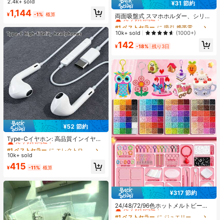
2.4k+ sold
売り切れ間近！
売り切れ間近！
¥31 節約
滑り止め、柔らかいソール、ミニマ
#1 ベストセラー
に 吸引 携帯電話ホルダー
#2 ベストセラー
寮 女性用スリッパ
1,144
ルデザイン、ビーチ、休暇、家庭で
¥
-1%
概算
売り切れ間近！
両面吸盤式 スマホホルダー、シリコ
売り切れ間近！
の自由時間、デイリー着用に適し、
ン製 滑り止め 洗える スマートフォ
#1 ベストセラー
#1 ベストセラー
に 吸引 携帯電話ホルダー
に 吸引 携帯電話ホルダー
オールシーズン、スリップオン、無
ンブラケット ステッカー
売り切れ間近！
売り切れ間近！
10k+ sold
(1000+)
地、プリントなし
#1 ベストセラー
に 吸引 携帯電話ホルダー
142
¥
-18%
残り3日
売り切れ間近！
¥52 節約
#1 ベストセラー
に エレクトロニクス
売り切れ間近！
Type-Cイヤホン: 高品質インイヤー
ヘッドホン、3ボタンインラインコ
#1 ベストセラー
#1 ベストセラー
に エレクトロニクス
に エレクトロニクス
ントロール内蔵、音楽再生、通話応
10k+ sold
売り切れ間近！
売り切れ間近！
答、音量調整が簡単。17/16/15シリ
#1 ベストセラー
に エレクトロニクス
415
ーズ、Plus、Pro、Pro Maxモデル対
¥
-11%
概算
売り切れ間近！
応
¥317 節約
#1 ベストセラー
に ジュエリー製作セット
売り切れ間近！
24/48/72/96色ホットメルトビーズ
クリエイティブクラフトセット、ス
#1 ベストセラー
#1 ベストセラー
に ジュエリー製作セット
に ジュエリー製作セット
クエアペグボード、多層収納ボック