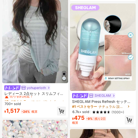
yohuperloth
#2 ベストセラー
に エレガント 女性用ツーピース衣装
売り切れ間近！
レディース 2点セット スリムフィッ
SHEGLAM
ト セミシアー スパゲッティストラッ
#2 ベストセラー
#2 ベストセラー
に エレガント 女性用ツーピース衣装
に エレガント 女性用ツーピース衣装
SHEGLAM Press Refresh セッティ
プ ストライプ キャミソールトップ
700+ sold
売り切れ間近！
売り切れ間近！
ングスプレー 女性と女の子のための
エレガント
#1 ベストセラー
ナチュラル 設定スプレー
#2 ベストセラー
に エレガント 女性用ツーピース衣装
1,517
ブランドビューティーコスメメイク
¥
-24%
概算
6.7k+ sold
(1000+)
アップ
売り切れ間近！
475
¥
-9%
残り2日
概算