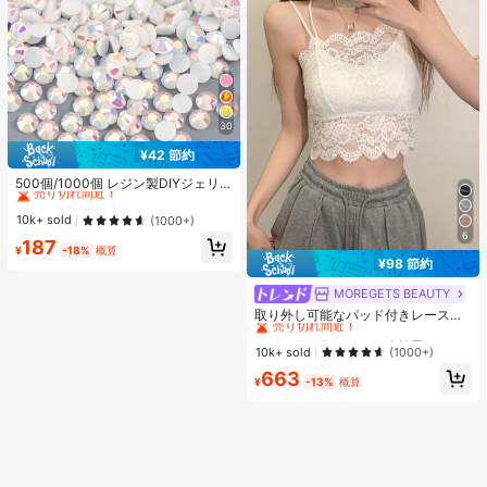
30
¥42 節約
#3 ベストセラー
に ホーム＆リビング
売り切れ間近！
500個/1000個 レジン製DIYジェリ
ーフラットバックラインストーン 小
#3 ベストセラー
#3 ベストセラー
に ホーム＆リビング
に ホーム＆リビング
さな丸型ラインストーン ミニ装飾ア
売り切れ間近！
売り切れ間近！
10k+ sold
(1000+)
クセサリー スマホケース、カップ、
6
#3 ベストセラー
に ホーム＆リビング
187
靴、ブーツ、衣類装飾、ハンドメイ
¥
-18%
概算
売り切れ間近！
ドDIYアイドル応援ファン、ネーム
¥98 節約
タグ用
MOREGETS BEAUTY
#1 ベストセラー
モスク 女性用タンクトップ&キャミス
売り切れ間近！
取り外し可能なパッド付きレースキ
ャミソール、多用途ノースリーブア
#1 ベストセラー
#1 ベストセラー
モスク 女性用タンクトップ&キャミス
モスク 女性用タンクトップ&キャミス
ンダーシャツ、女性向け、新学期、
売り切れ間近！
売り切れ間近！
10k+ sold
(1000+)
クリスマス、春節、カジュアルホワ
#1 ベストセラー
モスク 女性用タンクトップ&キャミス
663
イトサマー、シック&エレガント
¥
-13%
概算
売り切れ間近！