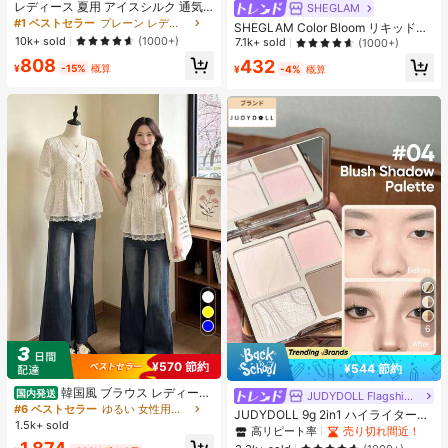
レディース 夏用 アイスシルク 通気
SHEGLAM
性 ランニングパンツ、速乾 軽量 ス
#1 ベストセラー
プレーン レディースパンツ
SHEGLAM Color Bloom リキッドチ
ポーツパンツ ジッパーポケット & ウ
10k+ sold
ークマット仕上げ-Love Cake チー
(1000+)
7.1k+ sold
(1000+)
エストバンド付き フィットネス & ジ
ク 女性と女の子のためのブランドビ
808
ョギング用 ブラック、アスレジャー
432
ューティーコスメメイクアップ
¥
-15%
概算
¥
-4%
概算
6
¥570 節約
¥544 節約
韓国風 ブラウス レディース
国内発送
JUDYDOLL Flagship Store
夏 ドット柄 フェイクレイヤード 半
#6 ベストセラー
ゆるい 女性用ブラウス
JUDYDOLL 9g 2in1 ハイライター&
袖 パフスリーブ レース切替 リボン
1.5k+ sold
コントアーパレット、マット&シマ
高リピート率
売り切れ間近！
デザイン 細見え フェミニン デート
ーブラッシュパレット、初心者、自