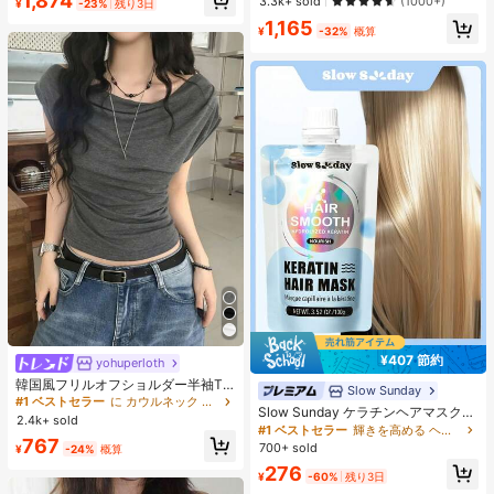
1,874
お出かけ
3.3k+ sold
(1000+)
¥
-23%
残り3日
分用、ギフトにも最適、パーティ
1,165
ー、デート、結婚式などのあらゆる
¥
-32%
概算
シーンで使用可能
¥407 節約
yohuperloth
#1 ベストセラー
に カウルネック 女性用トップス、ブラウス、Tシャツ
売り切れ間近！
韓国風フリルオフショルダー半袖T
Slow Sunday
シャツ、フィットウエストスリミン
#1 ベストセラー
#1 ベストセラー
に カウルネック 女性用トップス、ブラウス、Tシャツ
に カウルネック 女性用トップス、ブラウス、Tシャツ
Slow Sunday ケラチンヘアマスク、
グ多用途トップ カジュアルサマー
2.4k+ sold
売り切れ間近！
売り切れ間近！
ケラチン、タンパク質豊富な成分、
#1 ベストセラー
輝きを高める ヘアトリートメント
#1 ベストセラー
に カウルネック 女性用トップス、ブラウス、Tシャツ
767
強力な保湿、髪の補修と強化、すべ
700+ sold
¥
-24%
概算
ての髪質に対応、バケーション、ビ
売り切れ間近！
276
ーチ、旅行の必需品、夏のヘアケア
¥
-60%
残り3日
に最適