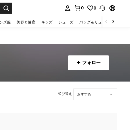
0
0
select.
ンズ服
美容と健康
キッズ
シューズ
バッグ＆リュック
下着＆
フォロー
並び替え