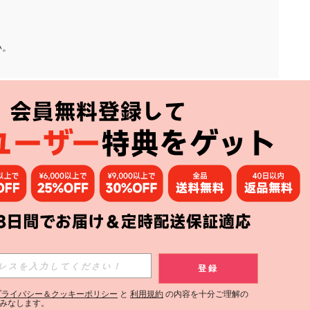
い。
アプリ
購読
登録
登録する
プライバシー＆クッキーポリシー
と
利用規約
の内容を十分ご理解の
みなします。
購読