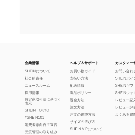
企業情報
ヘルプ＆サポート
カスタマー
SHEINについて
お買い物ガイド
お問い合わ
社会的責任
支払い方法
SHEINポ
ニュースルーム
配送情報
SHEINギ
採用情報
返品ポリシー
SHEINウ
特定商取引法に基づく
返金方法
レビュー記
表示
注文方法
レビュー評
SHEIN TOKYO
注文の追跡方法
よくある質
#SHEIN101
サイズの選び方
消費者志向自主宣言
SHEIN VIPについて
品質管理の取り組み