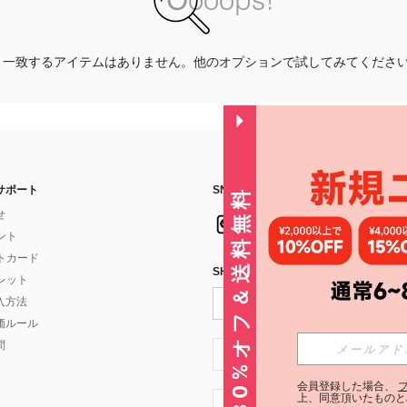
一致するアイテムはありません。他のオプションで試してみてくださ
サポート
SNSフォローはこちら：
30%オフ＆送料無料
せ
イント
フトカード
SHEIN STYLE NEWSを購読する
ォレット
入方法
価ルール
問
JP + 81
会員登録した場合、
上、同意頂いたものと
JP + 81