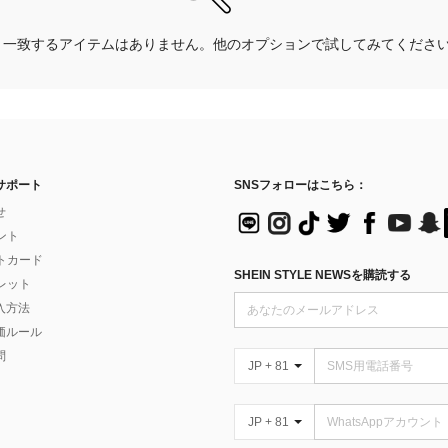
一致するアイテムはありません。他のオプションで試してみてくださ
サポート
SNSフォローはこちら：
せ
イント
フトカード
SHEIN STYLE NEWSを購読する
ォレット
入方法
価ルール
問
JP + 81
JP + 81