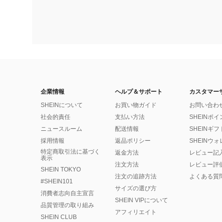
企業情報
ヘルプ＆サポート
カスタマー
SHEINについて
お買い物ガイド
お問い合わ
社会的責任
支払い方法
SHEINポ
ニュースルーム
配送情報
SHEINギ
採用情報
返品ポリシー
SHEINウ
特定商取引法に基づく
返金方法
レビュー記
表示
注文方法
レビュー評
SHEIN TOKYO
注文の追跡方法
よくある質
#SHEIN101
サイズの選び方
消費者志向自主宣言
SHEIN VIPについて
品質管理の取り組み
アフィリエイト
SHEIN CLUB