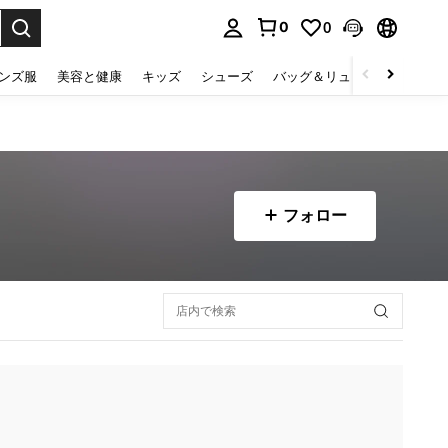
0
0
select.
ンズ服
美容と健康
キッズ
シューズ
バッグ＆リュック
下着＆
フォロー