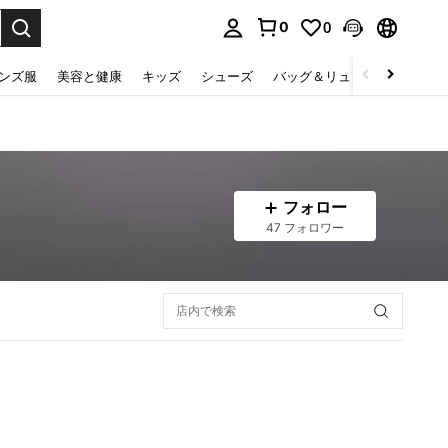
0
0
select.
ンズ服
美容と健康
キッズ
シューズ
バッグ＆リュック
下着＆
フォロー
47 フォロワー