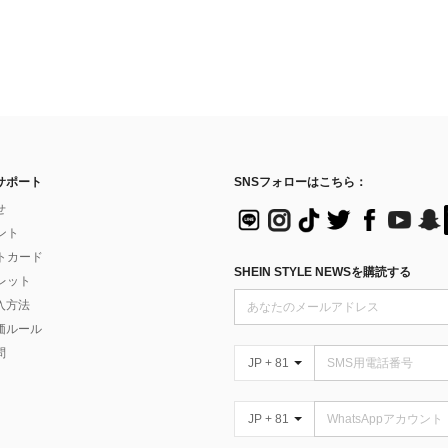
サポート
SNSフォローはこちら：
せ
イント
フトカード
SHEIN STYLE NEWSを購読する
ォレット
入方法
価ルール
問
JP + 81
JP + 81