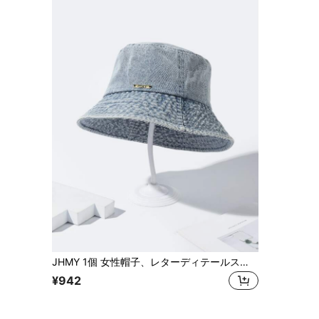
JHMY 1個 女性帽子、レターディテールスクエア装飾ライトブルーデニムバケットハット、ストリートミニマリストスタイル、日常生活 クールな女の子、良いコロケーション、あらゆるシーンに適す
¥942