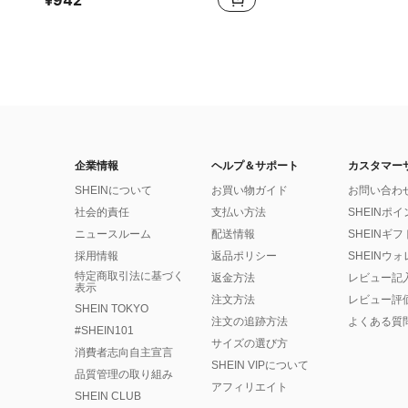
¥942
企業情報
ヘルプ＆サポート
カスタマー
SHEINについて
お買い物ガイド
お問い合わ
社会的責任
支払い方法
SHEINポ
ニュースルーム
配送情報
SHEINギ
採用情報
返品ポリシー
SHEINウ
特定商取引法に基づく
返金方法
レビュー記
表示
注文方法
レビュー評
SHEIN TOKYO
注文の追跡方法
よくある質
#SHEIN101
サイズの選び方
消費者志向自主宣言
SHEIN VIPについて
品質管理の取り組み
アフィリエイト
SHEIN CLUB