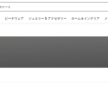
ホケース
 and down arrow keys to navigate search 検索履歴 and 人気ワード. Press Enter to 
ビーチウェア
ジュエリー & アクセサリー
ホーム＆インテリア
メ