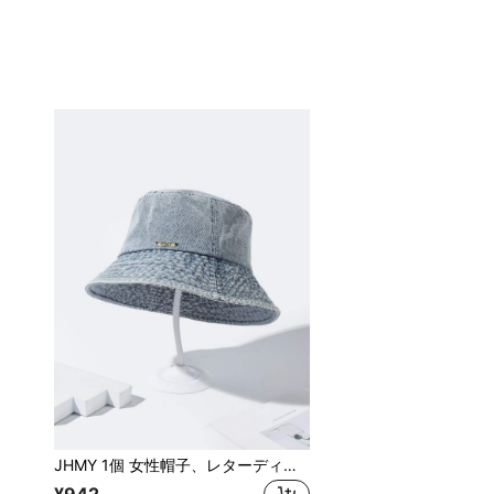
JHMY 1個 女性帽子、レターディテールスクエア装飾ライトブルーデニムバケットハット、ストリートミニマリストスタイル、日常生活 クールな女の子、良いコロケーション、あらゆるシーンに適す