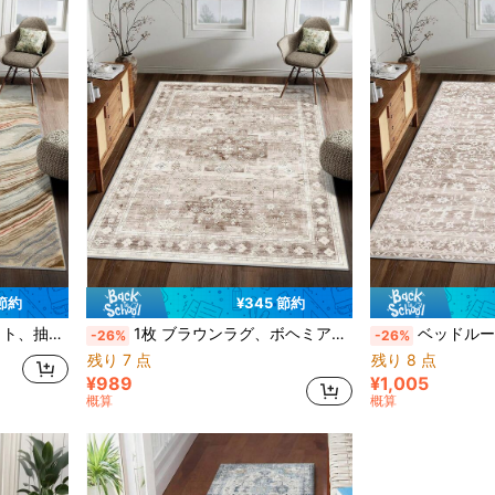
 節約
¥345 節約
ッチン、オフィス、玄関に適しています
1枚 ブラウンラグ、ボヘミアンスタイル、洗濯可能 滑り止め フェイクウール、1160g/㎡、リビング、寝室、キッチン、オフィス、玄関に適しています
ベッドルーム用フォークスカシミアエリアラグ、ボヘミアンスタイル、リビングルームのクールなラグ、1枚入りホ
-26%
-26%
残り 7 点
残り 8 点
¥989
¥1,005
概算
概算