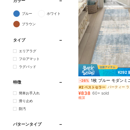
カラー
ブルー
ホワイト
ブラウン
タイプ
エリアラグ
フロアマット
ラグパッド
¥292
1枚 ブルー モダンミニマリストスタイル フラグ ラグ、850g/m² 厚さ0.5cm長方形、滑り止め 洗えるデコラティブカーペット リビ
-26%
特徴
#2 ベストセラー
¥838
60+ sold
簡単お手入れ
概算
滑り止め
防汚
パターンタイプ