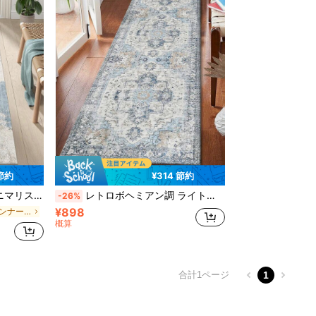
 節約
¥314 節約
ング、キッチン、ダイニング、オフィス、オールシーズン
レトロボヘミアン調 ライトブルー ヨーロピアン調ファーラグ 1枚、850g/m² 厚さ0.8cm、長方形、滑り止め&洗濯可、リビング、キッチン、ダイニング、寝室、オフィス、オールシーズン用ホームデコレーションカーペット
-26%
¥898
パーティー ランナーラグ
概算
合計1ページ
1