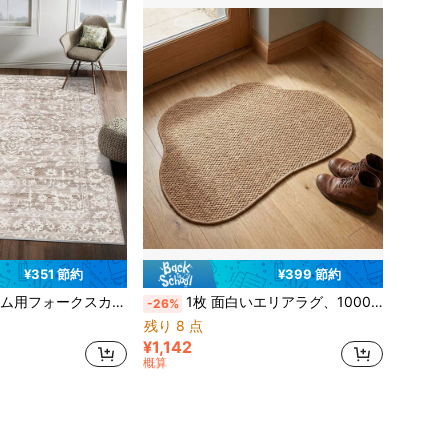
¥351 節約
¥399 節約
ームデコレーションカーペット、洗濯可能なランナーラグ、マットホームデコレーション用キッチン、バスルーム、ダイニング、フワフワでシンプル、ユニークでくつろげる雰囲気を演出
1枚 面白いエリアラグ、1000g/m²フォーシーザルカーペット、ソフトでフワフワ、滑り止め&洗濯可能フロアマット、リビングルーム寝室用ラグ、装飾的なホームデコレーションカーペット
-26%
残り 8 点
¥1,142
概算