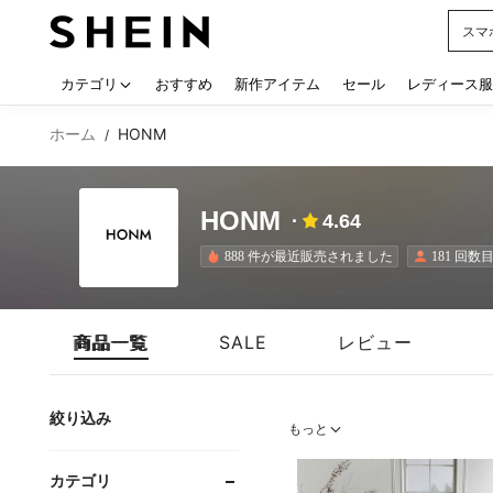
スマ
Use up
カテゴリ
おすすめ
新作アイテム
セール
レディース服
ホーム
HONM
/
HONM
4.64
888 件が最近販売されました
181 回
商品一覧
SALE
レビュー
絞り込み
もっと
カテゴリ