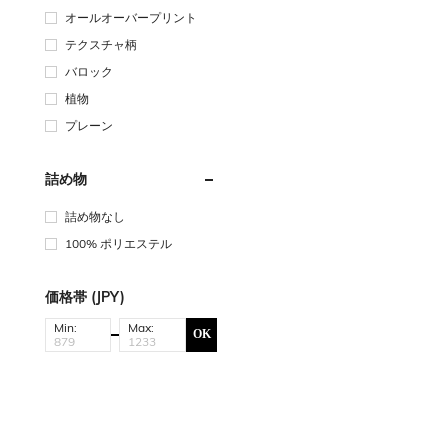
オールオーバープリント
テクスチャ柄
バロック
植物
プレーン
詰め物
詰め物なし
100% ポリエステル
価格帯 (JPY)
Min:
Max:
OK