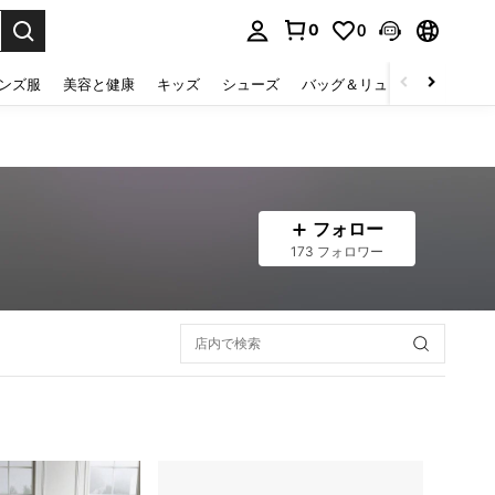
0
0
select.
ンズ服
美容と健康
キッズ
シューズ
バッグ＆リュック
下着＆
フォロー
173 フォロワー