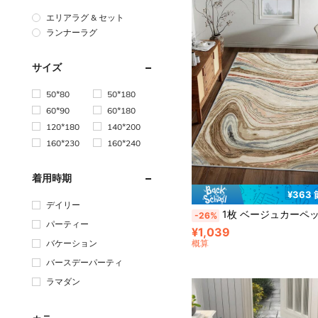
エリアラグ & セット
ランナーラグ
サイズ
50*80
50*180
60*90
60*180
120*180
140*200
160*230
160*240
着用時期
¥363
デイリー
1枚 ベージュカーペット、抽象スタイル、洗える滑り止めフェイクウール、1160g/M²、リビング、寝室、キ
-26%
パーティー
¥1,039
概算
バケーション
バースデーパーティ
ラマダン