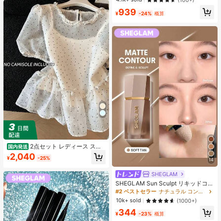
#3 ベストセラー
に プレーン 無地のカジュアルTシャツ
939
¥
-24%
概算
売り切れ間近！
2点セット レディース スイ
国内発送
ートスタイル 水玉模様 メッシュ フ
2,040
¥
-25%
リル パフスリーブ クロップトップ
14
フレッシュサマー ドールブラウス ト
ップス 半袖 ドット柄 ショート丈 透
SHEGLAM
け感 シースルー ガーリー 大人可愛
SHEGLAM Sun Sculpt リキッドコン
い フェミニン 春夏
ター-Soft Tan ノーズシャドウ シェ
#2 ベストセラー
ナチュラル コントゥア＆ブロンザー
ーディング 女性と女の子のためのブ
10k+ sold
(1000+)
ランドビューティーコスメメイクア
344
ップ
¥
-23%
概算