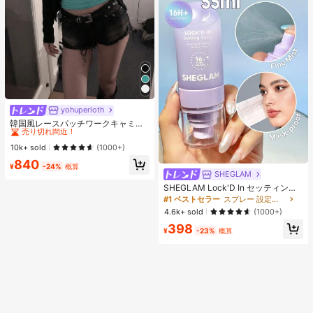
yohuperloth
#1 ベストセラー
に 緑色 万能デイリートップス
売り切れ間近！
韓国風レースパッチワークキャミソ
ールタンクトップ、Y2Kエステティ
#1 ベストセラー
#1 ベストセラー
に 緑色 万能デイリートップス
に 緑色 万能デイリートップス
ック、ストリートウェアカジュアル
売り切れ間近！
売り切れ間近！
10k+ sold
(1000+)
サマー
#1 ベストセラー
に 緑色 万能デイリートップス
840
¥
-24%
概算
売り切れ間近！
SHEGLAM
SHEGLAM Lock'D In セッティング
スプレー 女性と女の子のためのブラ
#1 ベストセラー
スプレー 設定スプレー
ンドビューティーコスメメイクアッ
4.6k+ sold
(1000+)
プ
398
¥
-23%
概算