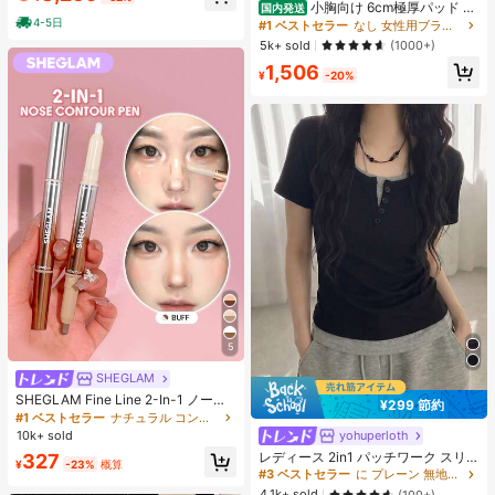
ヒップカバー効果 通気性抜群 サイズ
小胸向け 6cm極厚パッド 盛
国内発送
豊富
りブラ ノンワイヤー 谷間メイク シ
4-5日
#1 ベストセラー
なし 女性用ブラジャーとブラレット
ームレス ボリュームアップ 美胸フィ
5k+ sold
(1000+)
ット ブラジャー
1,506
¥
-20%
5
SHEGLAM
SHEGLAM Fine Line 2-In-1 ノーズ
¥299 節約
コンター&ハイライトペン-Buff ノー
#1 ベストセラー
ナチュラル コントゥア＆ブロンザー
ズシャドウ シェーディング 女性と女
yohuperloth
#3 ベストセラー
に プレーン 無地のカジュアルTシャツ
10k+ sold
の子のためのブランドビューティー
売り切れ間近！
レディース 2in1 パッチワーク スリ
327
コスメメイクアップ
¥
-23%
概算
ムフィット 多用途 カジュアル 半袖T
#3 ベストセラー
#3 ベストセラー
に プレーン 無地のカジュアルTシャツ
に プレーン 無地のカジュアルTシャツ
シャツ ブラック 夏用
売り切れ間近！
売り切れ間近！
4.1k+ sold
(100+)