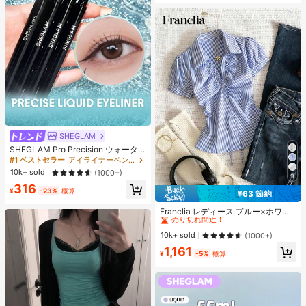
SHEGLAM
SHEGLAM Pro Precision ウォータ
ープルーフリキッドアイライナー-Bl
#1 ベストセラー
アイライナーペンシル アイライナー
ack 女性と女の子のためのブランド
10k+ sold
(1000+)
9
ビューティーコスメメイクアップ
316
¥
-23%
概算
¥63 節約
#1 ベストセラー
に ファブリック 柔らかなオフィスブラウス
売り切れ間近！
Franclia レディース ブルー×ホワイ
ト ストライプ ボタン付きシャーリン
#1 ベストセラー
#1 ベストセラー
に ファブリック 柔らかなオフィスブラウス
に ファブリック 柔らかなオフィスブラウス
グ Vネックシャツ 夏向け エフォート
売り切れ間近！
売り切れ間近！
10k+ sold
(1000+)
レスシック ブラウス 通学・新学期向
#1 ベストセラー
に ファブリック 柔らかなオフィスブラウス
1,161
け 春カジュアル
¥
-5%
概算
売り切れ間近！