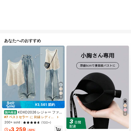
あなたへのおすすめ
11
¥3,561 節約
KDXD2026 レジャー ファッ
国内発送
4
ション ロングサイズ 夏服 女性 ワイ
#7 ベストセラー
に 刺繍 レディースコーデ
ルドスタイル ボア付きトップス ワイ
200+ sold
(100+)
ルドスタイル ロングスカート 3点セ
3,259
ット UVカット 軽量 通気性 袖付き
¥
-52%