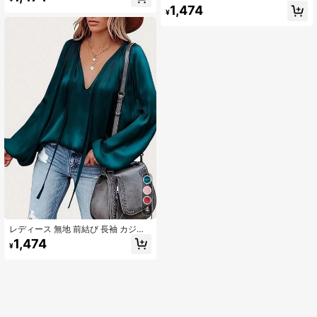
春
上品なフロントタイ プリーツブラウ
1,474
¥
ス、秋
4
レディース 無地 前結び 長袖 カジュ
アルブラウス スプリング
1,474
¥