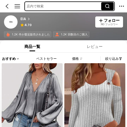
店内で検索
EIA
フォロー
740 フォロワー
4.70
1.2K 件が最近販売されました
1.2K 回数目のご購入
商品一覧
レビュー
おすすめ
ベストセラー
価格
絞り込み