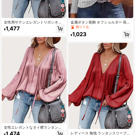
4
女性用サテンエレガントリボンネッ
金属ボタン装飾 オフショルダー 長袖
ク フリル長袖ブラウス カジュアル春
リブ ソリッド シャツ(レディース)
残り 1 点
1,477
¥
1,023
¥
4
4
女性エレガントなタイ襟ランタンス
リーブ ギャザーブラウス カジュアル
1,474
レディース 無地 ランタンスリーブ
¥