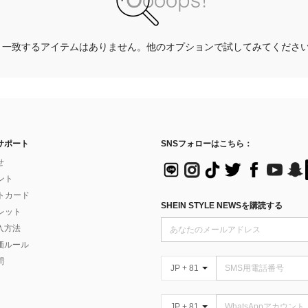
一致するアイテムはありません。他のオプションで試してみてくださ
サポート
SNSフォローはこちら：
せ
イント
フトカード
SHEIN STYLE NEWSを購読する
ォレット
入方法
価ルール
問
JP + 81
JP + 81