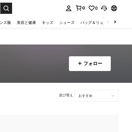
0
0
select.
ンズ服
美容と健康
キッズ
シューズ
バッグ＆リュック
下着＆
フォロー
並び替え