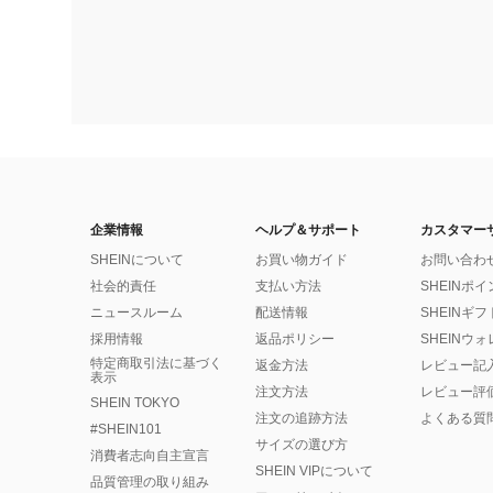
企業情報
ヘルプ＆サポート
カスタマー
SHEINについて
お買い物ガイド
お問い合わ
社会的責任
支払い方法
SHEINポ
ニュースルーム
配送情報
SHEINギ
採用情報
返品ポリシー
SHEINウ
特定商取引法に基づく
返金方法
レビュー記
表示
注文方法
レビュー評
SHEIN TOKYO
注文の追跡方法
よくある質
#SHEIN101
サイズの選び方
消費者志向自主宣言
SHEIN VIPについて
品質管理の取り組み