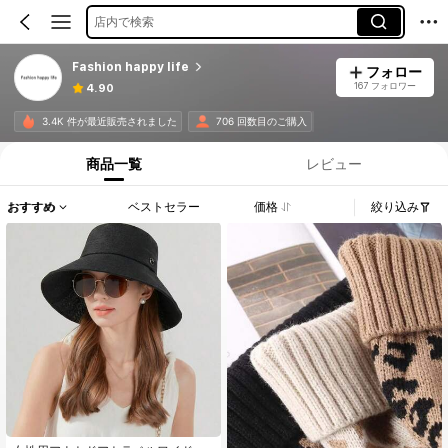
店内で検索
Fashion happy life
フォロー
167 フォロワー
4.90
3.4K 件が最近販売されました
706 回数目のご購入
商品一覧
レビュー
おすすめ
ベストセラー
価格
絞り込み