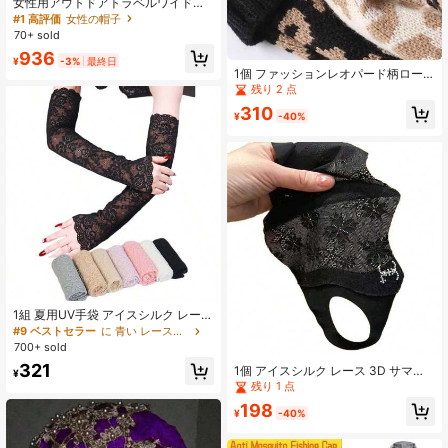
女性用アウトドアトラベルワイドブ
リムハット、バケットハットデザイ
#1 高評価
女性の帽子
ンで顔が小さく見える、ヨーロッ
70+ sold
パ・アメリカンファッションサンハ
936
ット
¥
-3%
最終日
1個 ファッションレオパード柄ロー
ルエッジポンポンニット ビーニー ス
残り 2 点
タイリッシュ エラスティック 軽量
310
暖かい 太糸 帽子 レディース タイダ
¥
-40%
イ柄 感謝祭/アウトドア活動に最適
レディースファッションアクセサリ
ー
1組 夏用UV手袋 アイスシルク レース
袖カバー 屋外運転用、長袖バレンタ
#9 ベストセラー
に 青い レースグローブ
インデー用
700+ sold
321
1個 アイスシルク レース 3D サマーU
¥
Vカット フェイスマスク、アイスク
残り 1 点
ール サンスクリーンマスク UPF50
198
+、目と首の保護ガイター
¥
-40%