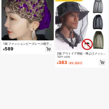
1個 ファッションビーズレース帽子
女性用ビーニー帽 ヘアカバー フード
589
¥
母の日ギフトに最適なスリープボン
2個 アウトドア用蚊・蜂よけメッシ
ネット
ュヘッドカバー フェイスプロテクシ
100+ sold
ョンハット 釣り・養蜂用 日よけメッ
383
¥
-3%
最終日
シュフェイスマスク