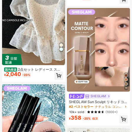
売り切れ間近！
2点セット レディース スイ
国内発送
2,040
ートスタイル 水玉模様 メッシュ フ
¥
-23%
リル パフスリーブ クロップトップ
フレッシュサマー ドールブラウス ト
ップス 半袖 ドット柄 ショート丈 透
14
け感 シースルー ガーリー 大人可愛
い フェミニン 春夏
SHEGLAM
SHEGLAM Sun Sculpt リキッドコン
ター-Soft Tan ノーズシャドウ シェ
#2 ベストセラー
ナチュラル コントゥア＆ブロンザー
ーディング 女性と女の子のためのブ
10k+ sold
(1000+)
ランドビューティーコスメメイクア
358
ップ
¥
-20%
概算