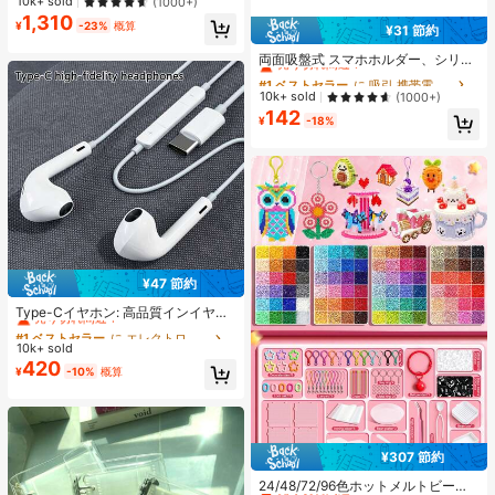
売り切れ間近！
売り切れ間近！
10k+ sold
(1000+)
ーハイヒール Y2Kスタイル 通学向け
1,310
#1 ベストセラー
プレーン 女性用ヒールサンダル
¥
-23%
概算
¥31 節約
#1 ベストセラー
に 吸引 携帯電話ホルダー
売り切れ間近！
売り切れ間近！
両面吸盤式 スマホホルダー、シリコ
ン製 滑り止め 洗える スマートフォ
#1 ベストセラー
#1 ベストセラー
に 吸引 携帯電話ホルダー
に 吸引 携帯電話ホルダー
ンブラケット ステッカー
売り切れ間近！
売り切れ間近！
10k+ sold
(1000+)
142
#1 ベストセラー
に 吸引 携帯電話ホルダー
¥
-18%
売り切れ間近！
¥47 節約
#1 ベストセラー
に エレクトロニクス
売り切れ間近！
Type-Cイヤホン: 高品質インイヤー
ヘッドホン、3ボタンインラインコ
#1 ベストセラー
#1 ベストセラー
に エレクトロニクス
に エレクトロニクス
ントロール内蔵、音楽再生、通話応
10k+ sold
売り切れ間近！
売り切れ間近！
答、音量調整が簡単。17/16/15シリ
420
#1 ベストセラー
に エレクトロニクス
¥
-10%
概算
ーズ、Plus、Pro、Pro Maxモデル対
売り切れ間近！
応
¥307 節約
#1 ベストセラー
に ジュエリー製作セット
売り切れ間近！
24/48/72/96色ホットメルトビーズ