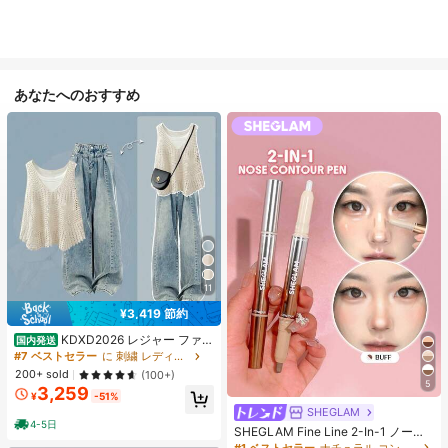
あなたへのおすすめ
11
¥3,419 節約
KDXD2026 レジャー ファッ
国内発送
ション ロングサイズ 夏服 女性 ワイ
#7 ベストセラー
に 刺繍 レディースコーデ
ルドスタイル ボア付きトップス ワイ
200+ sold
(100+)
ルドスタイル ロングスカート 3点セ
5
3,259
ット UVカット 軽量 通気性 袖付き
¥
-51%
ヒップカバー効果 通気性抜群 サイズ
SHEGLAM
豊富
4-5日
SHEGLAM Fine Line 2-In-1 ノーズ
コンター&ハイライトペン-Buff ノー
#1 ベストセラー
ナチュラル コントゥア＆ブロンザー