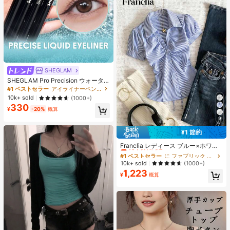
SHEGLAM
SHEGLAM Pro Precision ウォータ
ープルーフリキッドアイライナー-Bl
#1 ベストセラー
アイライナーペンシル アイライナー
ack 女性と女の子のためのブランド
10k+ sold
(1000+)
ビューティーコスメメイクアップ
330
¥
-20%
概算
9
¥1 節約
#1 ベストセラー
に ファブリック 柔らかなオフィスブラウス
売り切れ間近！
Franclia レディース ブルー×ホワイ
ト ストライプ ボタン付きシャーリン
#1 ベストセラー
#1 ベストセラー
に ファブリック 柔らかなオフィスブラウス
に ファブリック 柔らかなオフィスブラウス
グ Vネックシャツ 夏向け エフォート
売り切れ間近！
売り切れ間近！
10k+ sold
(1000+)
レスシック ブラウス 通学・新学期向
1,223
#1 ベストセラー
に ファブリック 柔らかなオフィスブラウス
け 春カジュアル
¥
概算
売り切れ間近！