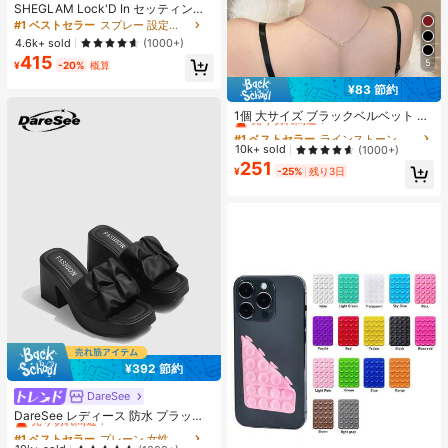
SHEGLAM Lock'D In セッティング
スプレー 女性と女の子のためのブラ
#1 ベストセラー
スプレー 設定スプレー
ンドビューティーコスメメイクアッ
4.6k+ sold
(1000+)
プ
415
5
¥
-20%
概算
¥83 節約
#1 ベストセラー
ラインストーン 女性のヘアアクセサリー
売り切れ間近！
1個 大サイズ ブラックベルベット リ
ボン ヘアクリップ クリスタルライン
#1 ベストセラー
#1 ベストセラー
ラインストーン 女性のヘアアクセサリー
ラインストーン 女性のヘアアクセサリー
ストーン装飾付き、エレガントな二
売り切れ間近！
売り切れ間近！
10k+ sold
(1000+)
重レイヤー フロック加工リボン レデ
251
#1 ベストセラー
ラインストーン 女性のヘアアクセサリー
ィース用
¥
-25%
残り3日
売り切れ間近！
¥392 節約
DareSee
#1 ベストセラー
プレーン 女性用ヒールサンダル
売り切れ間近！
DareSee レディース 防水 プラット
フォーム 厚底サンダル オープントゥ
#1 ベストセラー
#1 ベストセラー
プレーン 女性用ヒールサンダル
プレーン 女性用ヒールサンダル
スリッポンシューズ 夏新作 チャンキ