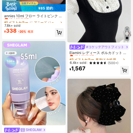
¥85 節約
#1 ベストセラー
に アニーズ ジェルネイルポリッシュ
売り切れ間近！
annies 10ml フロー ライトピンク キ
ャットアイ ジェルネイルポリッシュ
#1 ベストセラー
#1 ベストセラー
に アニーズ ジェルネイルポリッシュ
に アニーズ ジェルネイルポリッシュ
ウルトラシャイン UVジェル ミラー
7.8k+ sold
売り切れ間近！
売り切れ間近！
グラス キャットマグネットジェル ワ
338
#1 ベストセラー
に アニーズ ジェルネイルポリッシュ
¥
-20%
概算
ニス ネイルサプライ
売り切れ間近！
#コケッテアウトフィット
#2 ベストセラー
夜遊び 女性用ブラウス
売り切れ間近！
Elamini レディース ポルカドット パ
ッチワーク レーストリム 配色 ウエ
#2 ベストセラー
#2 ベストセラー
夜遊び 女性用ブラウス
夜遊び 女性用ブラウス
スト ショートスリーブ トップス 夏
売り切れ間近！
売り切れ間近！
6.4k+ sold
(500+)
用
1,567
#2 ベストセラー
夜遊び 女性用ブラウス
¥
売り切れ間近！
SHEGLAM