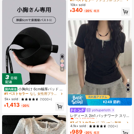
ズシャドウ シェーディング 女性と女
10k+ sold
の子のためのブランドビューティー
340
¥
-20%
概算
コスメメイクアップ
4
小胸向け 6cm極厚パッド 盛
国内発送
りブラ ノンワイヤー 谷間メイク シ
#1 ベストセラー
なし 女性用ブラジャーとブラレット
ームレス ボリュームアップ 美胸フィ
5k+ sold
(1000+)
ット ブラジャー
¥249 節約
1,413
¥
-20%
yohuperloth
#3 ベストセラー
に プレーン 無地のカジュアルTシャツ
売り切れ間近！
レディース 2in1 パッチワーク スリ
ムフィット 多用途 カジュアル 半袖T
#3 ベストセラー
#3 ベストセラー
に プレーン 無地のカジュアルTシャツ
に プレーン 無地のカジュアルTシャツ
シャツ ブラック 夏用
売り切れ間近！
売り切れ間近！
4.1k+ sold
(100+)
989
#3 ベストセラー
に プレーン 無地のカジュアルTシャツ
¥
-20%
概算