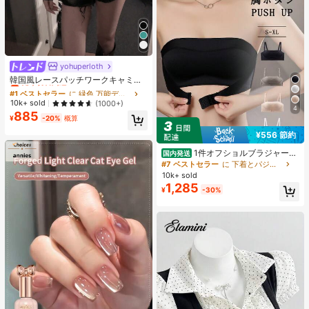
yohuperloth
#1 ベストセラー
に 緑色 万能デイリートップス
売り切れ間近！
韓国風レースパッチワークキャミソ
ールタンクトップ、Y2Kエステティ
#1 ベストセラー
#1 ベストセラー
に 緑色 万能デイリートップス
に 緑色 万能デイリートップス
ック、ストリートウェアカジュアル
売り切れ間近！
売り切れ間近！
10k+ sold
(1000+)
サマー
4
885
#1 ベストセラー
に 緑色 万能デイリートップス
¥
-20%
概算
売り切れ間近！
¥556 節約
1件オフショルブラジャー、
国内発送
小胸用アップチューブトップ、 オフ
#7 ベストセラー
に 下着とパジャマ
ショルインナー 、脇高 谷間メイク下
10k+ sold
着、A/Bカップノンワイヤーぶらジ
1,285
¥
-30%
ャー