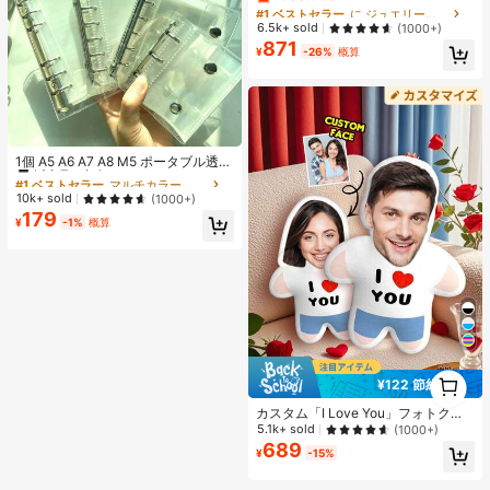
クリエイティブクラフトセット、ス
#1 ベストセラー
#1 ベストセラー
に ジュエリー製作セット
に ジュエリー製作セット
クエアペグボード、多層収納ボック
売り切れ間近！
売り切れ間近！
6.5k+ sold
(1000+)
ス、アイロンペーパー、カラフルな
871
#1 ベストセラー
に ジュエリー製作セット
キーチェーン、装飾アクセサリー、
¥
-26%
概算
売り切れ間近！
ハンギングロープ付き、DIY愛好家
がDIYパズル、バレンタインデーギ
フト、誕生日ギフトを手作りできま
す。
#1 ベストセラー
マルチカラー バインダー
高リピート率
1個 A5 A6 A7 A8 M5 ポータブル透明
ルーズリーフバインダー、透明ステ
#1 ベストセラー
#1 ベストセラー
マルチカラー バインダー
マルチカラー バインダー
ッカーブック、シールブック、ステ
高リピート率
高リピート率
10k+ sold
(1000+)
ッカーブック、写真収納バッグ、フ
179
#1 ベストセラー
マルチカラー バインダー
ォトアルバム、貯金プランブック、
¥
-1%
概算
高リピート率
プランナー、ノート、オフィス文房
具、学用品として使用可能
1
¥122 節約
1
カスタム「I Love You」フォトクッ
ション - パーソナライズされた顔プ
5.1k+ sold
(1000+)
リント ホームデコレーション クッシ
689
¥
-15%
ョン、ニット生地、ハート柄、カッ
プル用ホームデコレーション | 暖か
い秋の砂漠、記念日ギフト