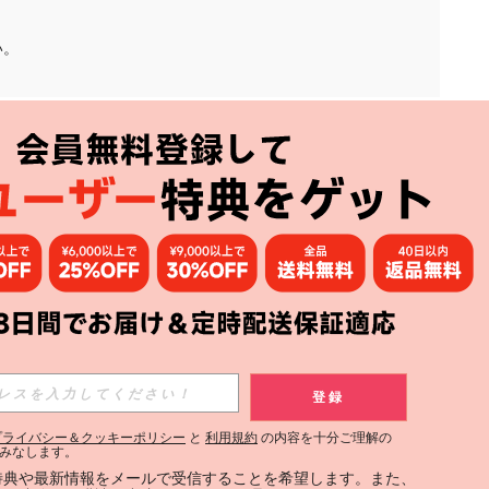
い。
アプリ
購読
登録
登録する
プライバシー＆クッキーポリシー
と
利用規約
の内容を十分ご理解の
みなします。
購読
定特典や最新情報をメールで受信することを希望します。また、