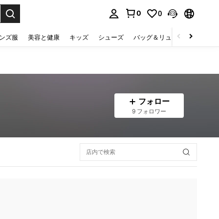
0
0
select.
ンズ服
美容と健康
キッズ
シューズ
バッグ＆リュック
下着＆
フォロー
9 フォロワー