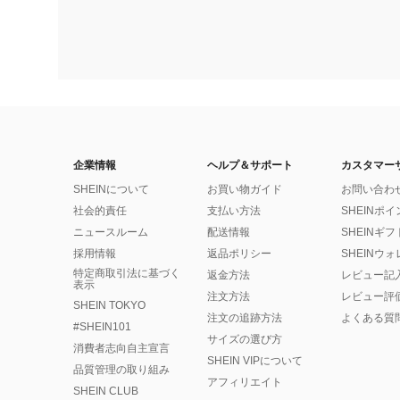
企業情報
ヘルプ＆サポート
カスタマー
SHEINについて
お買い物ガイド
お問い合わ
社会的責任
支払い方法
SHEINポ
ニュースルーム
配送情報
SHEINギ
採用情報
返品ポリシー
SHEINウ
特定商取引法に基づく
返金方法
レビュー記
表示
注文方法
レビュー評
SHEIN TOKYO
注文の追跡方法
よくある質
#SHEIN101
サイズの選び方
消費者志向自主宣言
SHEIN VIPについて
品質管理の取り組み
アフィリエイト
SHEIN CLUB