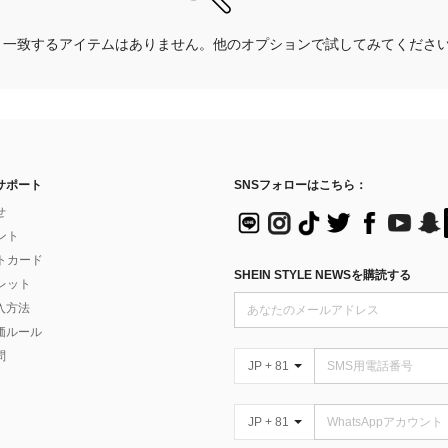
一致するアイテムはありません。他のオプションで試してみてくださ
サポート
SNSフォローはこちら：
せ
イント
フトカード
SHEIN STYLE NEWSを購読する
ォレット
入方法
価ルール
問
JP + 81
JP + 81