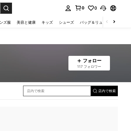
0
0
select.
ンズ服
美容と健康
キッズ
シューズ
バッグ＆リュック
下着＆
フォロー
117 フォロワー
店内で検索