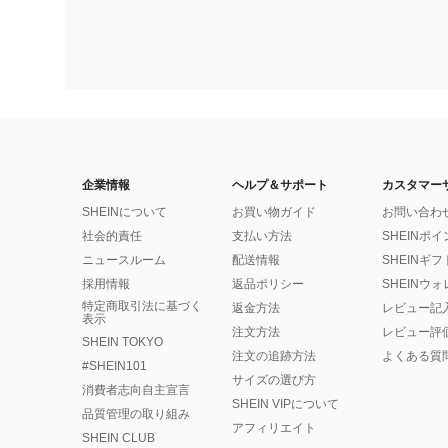
企業情報
ヘルプ＆サポート
カスタマー
SHEINについて
お買い物ガイド
お問い合わ
社会的責任
支払い方法
SHEINポ
ニュースルーム
配送情報
SHEINギ
採用情報
返品ポリシー
SHEINウ
特定商取引法に基づく
返金方法
レビュー記
表示
注文方法
レビュー評
SHEIN TOKYO
注文の追跡方法
よくある質
#SHEIN101
サイズの選び方
消費者志向自主宣言
SHEIN VIPについて
品質管理の取り組み
アフィリエイト
SHEIN CLUB