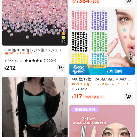
364
¥
-50%
30
#3 ベストセラー
に ベストセラーの裁縫用品 アパレル縫製・生地
売り切れ間近！
500個/1000個 レジン製DIYジェリ
ーフラットバックラインストーン、
#3 ベストセラー
#3 ベストセラー
に ベストセラーの裁縫用品 アパレル縫製・生地
に ベストセラーの裁縫用品 アパレル縫製・生地
ミニラウンドラインストーン、スマ
売り切れ間近！
売り切れ間近！
9.4k+ sold
(1000+)
ホケース、カップ、靴、ブーツ、衣
#3 ベストセラー
に ベストセラーの裁縫用品 アパレル縫製・生地
212
類装飾、ハンドメイドDIYアイドル
¥
売り切れ間近！
¥39 節約
ファン、ネームタグ用
480枚/12枚、240枚/6枚、40枚/1
枚、フェイススターシール、ハロウ
#1 ベストセラー
バスルーム ツールアクセサリ
ィン装飾シール、クリスマス装飾シ
10k+ sold
ール、ペンタグラムシール、カラフ
117
ルな装飾シール、パーティー・ホリ
¥
-25%
残り3日
デー写真装飾用、フェイス装飾シー
ル、パーティー装飾シール、ルーム
デコレーション、バニティ、寝室、
旅行、旅行必需品、装飾アクセサリ
ー、経済的で実用的、ストッキング
スタッファー、メイクアップツー
ル、手頃な商品、ギフト、ノベルテ
ィ、女性向けギフト、クリスマスギ
フト、エステティック