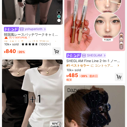
yohuperloth
#1 ベストセラー
に 緑色 万能デイリートップス
売り切れ間近！
韓国風レースパッチワークキャミソ
ールタンクトップ、Y2Kエステティ
#1 ベストセラー
#1 ベストセラー
に 緑色 万能デイリートップス
に 緑色 万能デイリートップス
ック、ストリートウェアカジュアル
売り切れ間近！
売り切れ間近！
10k+ sold
(1000+)
サマー
5
#1 ベストセラー
に 緑色 万能デイリートップス
840
¥
-20%
売り切れ間近！
SHEGLAM
SHEGLAM Fine Line 2-In-1 ノーズ
コンター&ハイライトペン-Buff ノー
#1 ベストセラー
に コントゥア＆ブロンザー
ズシャドウ シェーディング 女性と女
10k+ sold
の子のためのブランドビューティー
485
¥
-39%
最終日
コスメメイクアップ
概算