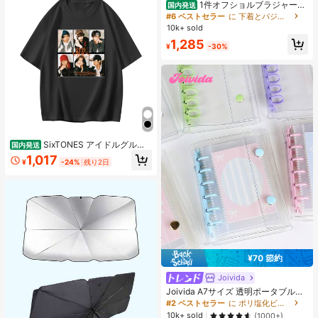
1件オフショルブラジャー、
国内発送
小胸用アップチューブトップ、 オフ
#6 ベストセラー
に 下着とパジャマ
ショルインナー 、脇高 谷間メイク下
10k+ sold
着、A/Bカップノンワイヤーぶらジ
1,285
ャー
¥
-30%
SixTONES アイドルグルー
国内発送
プ 記念デザイン 半袖 メンズ レディ
1,017
¥
-24%
残り2日
ース ゆったり 推し活グッズファン向
け コレクション
¥70 節約
Joivida
Joivida A7サイズ 透明ポータブルフ
ァイルフォルダー ダブルスナップ
#2 ベストセラー
に ポリ塩化ビニル バインダー
式、写真の保管に最適、フォトアル
10k+ sold
(1000+)