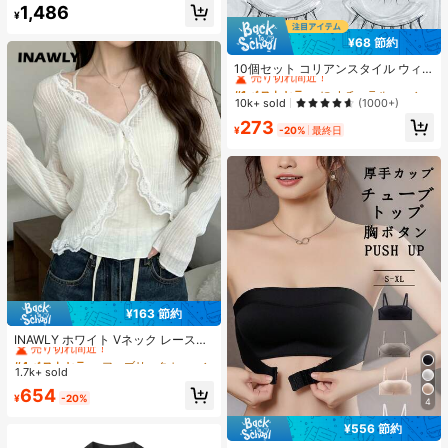
#2 ベストセラー
夜遊び 女性用ブラウス
1,486
¥
売り切れ間近！
¥68 節約
#1 ベストセラー
に ナチュラル つけまつげ
売り切れ間近！
10個セット コリアンスタイル ウィ
スピー 細い つけまつげ 自己接着式
#1 ベストセラー
#1 ベストセラー
に ナチュラル つけまつげ
に ナチュラル つけまつげ
アイライナー付き、透明感と際立つ
売り切れ間近！
売り切れ間近！
10k+ sold
(1000+)
外観
#1 ベストセラー
に ナチュラル つけまつげ
273
¥
-20%
最終日
売り切れ間近！
¥163 節約
#4 ベストセラー
ファブリック レディーストップス
売り切れ間近！
INAWLY ホワイト Vネック レースト
リム UVカット カバーアップ レディ
#4 ベストセラー
#4 ベストセラー
ファブリック レディーストップス
ファブリック レディーストップス
ース 夏用 薄手 キャミソール カバー
1.7k+ sold
売り切れ間近！
売り切れ間近！
アップ ショール
#4 ベストセラー
ファブリック レディーストップス
654
¥
-20%
4
売り切れ間近！
¥556 節約