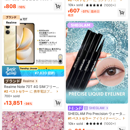
エストバンド付き フィットネス & ジ
ーディング 女性と女の子のためのブ
10k+ sold
808
(1000+)
ョギング用 ブラック、アスレジャー
¥
-10%
ランドビューティーコスメメイクア
607
ップ
¥
-37%
最終日
概算
¥7,820 節約
Realme
Realme Note 70T 4G SIMフリー携
帯電話 4GB+64GB/4GB+128GB/4G
#2 ベストセラー
に 携帯電話ブランド 携帯電話
B+256GB グローバル版 4G LTE、A
700+ sold
ndroid 15 スマートフォン、50MP AI
13,851
カメラ、90Hz ディスプレイ モバイ
¥
-36%
ルフォン プラスライト、6000mAh
SHEGLAM
大容量バッテリー、15W 急速充電、
SHEGLAM Pro Precision ウォータ
オクタコアチップセット、アダプタ
ープルーフリキッドアイライナー-Bl
#1 ベストセラー
アイライナーペンシル アイライナー
ーなし、ベトナムでSIMロック
ack 女性と女の子のためのブランド
10k+ sold
(1000+)
ビューティーコスメメイクアップ