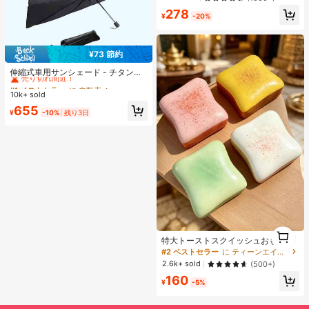
バムとしても使用可能、文房具、ノ
278
ート、ステッカーブック、オフィス
¥
-20%
用品、学校用品、新学期に
¥73 節約
#1 ベストセラー
に 自動車
売り切れ間近！
伸縮式車用サンシェード - チタンシ
ルバー素材、UVカット、簡単使用・
#1 ベストセラー
#1 ベストセラー
に 自動車
に 自動車
収納、素早い開閉、UV線を遮断、車
10k+ sold
売り切れ間近！
売り切れ間近！
内温度を効果的に下げる、耐久性の
#1 ベストセラー
に 自動車
655
ある軽量設計、フロントウィンドウ
¥
-10%
残り3日
売り切れ間近！
を完全にカバー、ロードトリップ
1
特大トーストスクイッシュおもち
1
ゃ、超ソフトバタートーストストレ
#2 ベストセラー
に ティーンエイジャー向けのスクイーズおもちゃ
ス解消スクイーズおもちゃ、ピン
2.6k+ sold
(500+)
ク、イエロー、ホワイト、グリーン
160
の4色展開、ストレス解消スクイッ
¥
-5%
シュおもちゃ -- 誕生日やホリデーギ
フト、日常のサプライズ小ギフトに
最適、かわいい、気分を高める