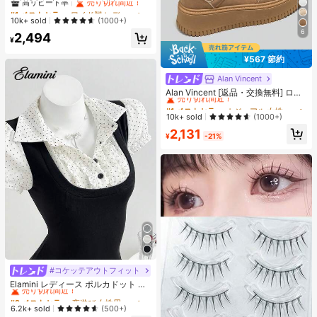
フィット リラックス ジャズダンス
#1 ベストセラー
#1 ベストセラー
ワイド脚 レディースパンツ
ワイド脚 レディースパンツ
ワイドレッグ カジュアルパンツ レデ
高リピート率
高リピート率
売り切れ間近！
売り切れ間近！
10k+ sold
(1000+)
ィース、レトロアメリカンスタイル
6
#1 ベストセラー
ワイド脚 レディースパンツ
2,494
ブラック、Y2Kエステティック
¥
高リピート率
売り切れ間近！
¥567 節約
Alan Vincent
#1 ベストセラー
カジュアル 女性のカジュアルシューズ
売り切れ間近！
Alan Vincent [返品・交換無料] ロー
カット レースアップシューズ、厚底
#1 ベストセラー
#1 ベストセラー
カジュアル 女性のカジュアルシューズ
カジュアル 女性のカジュアルシューズ
カジュアルスニーカー、快適でファ
売り切れ間近！
売り切れ間近！
10k+ sold
(1000+)
ッショナブル、4.5cm身長アップ、
#1 ベストセラー
カジュアル 女性のカジュアルシューズ
2,131
小柄な女性向け、アスレジャー
¥
-21%
売り切れ間近！
#コケッテアウトフィット
#2 ベストセラー
夜遊び 女性用ブラウス
売り切れ間近！
Elamini レディース ポルカドット パ
ッチワーク レーストリム 配色 ウエ
#2 ベストセラー
#2 ベストセラー
夜遊び 女性用ブラウス
夜遊び 女性用ブラウス
スト ショートスリーブ トップス 夏
売り切れ間近！
売り切れ間近！
6.2k+ sold
(500+)
用