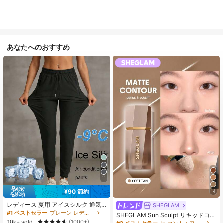
あなたへのおすすめ
11
¥90 節約
14
レディース 夏用 アイスシルク 通気
SHEGLAM
性 ランニングパンツ、速乾 軽量 ス
#1 ベストセラー
プレーン レディースパンツ
SHEGLAM Sun Sculpt リキッドコン
ポーツパンツ ジッパーポケット & ウ
10k+ sold
ター-Soft Tan ノーズシャドウ シェ
(1000+)
#2 ベストセラー
に コントゥア＆ブロンザー