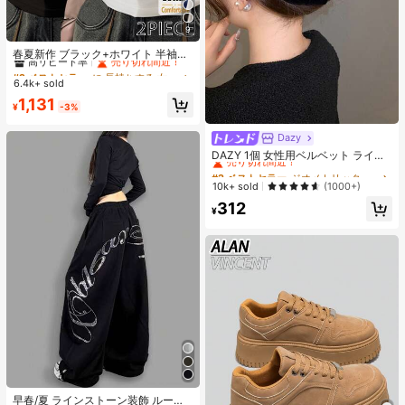
9
#2 ベストセラー
に 長持ちする 女性用トップス、ブラウス、Tシャツ
高リピート率
売り切れ間近！
春夏新作 ブラック+ホワイト 半袖T
シャツ 2枚セット、レディース 無地
#2 ベストセラー
#2 ベストセラー
に 長持ちする 女性用トップス、ブラウス、Tシャツ
に 長持ちする 女性用トップス、ブラウス、Tシャツ
スリムフィット カジュアルアンダー
6.4k+ sold
高リピート率
高リピート率
売り切れ間近！
売り切れ間近！
シャツ
#2 ベストセラー
に 長持ちする 女性用トップス、ブラウス、Tシャツ
1,131
¥
-3%
高リピート率
売り切れ間近！
Dazy
#2 ベストセラー
ジオメトリック 女性のヘアアクセサリー
売り切れ間近！
DAZY 1個 女性用ベルベット ライン
ストーン 大きなダブルリボン ヘアク
#2 ベストセラー
#2 ベストセラー
ジオメトリック 女性のヘアアクセサリー
ジオメトリック 女性のヘアアクセサリー
ロウクリップ、エレガントでかわい
売り切れ間近！
売り切れ間近！
10k+ sold
(1000+)
いファッション、学校、パーティ
#2 ベストセラー
ジオメトリック 女性のヘアアクセサリー
312
ー、バレエ、デイリーウェアに最適
¥
売り切れ間近！
なヘアアクセサリー、エレガントな
ヘアクリップ、秋冬のバケーション
アウトフィットに最適
#1 ベストセラー
ワイド脚 レディースパンツ
高リピート率
売り切れ間近！
早春/夏 ラインストーン装飾 ルーズ