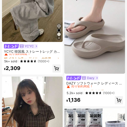
4
YC'YC
#1 ベストセラー
デイリー 女性用スウェットパンツ
売り切れ間近！
YCYC 韓国風 ストレートレッグ カジ
ュアル ルーズ 万能 スウェットパン
#1 ベストセラー
#1 ベストセラー
デイリー 女性用スウェットパンツ
デイリー 女性用スウェットパンツ
ツ レディース 秋
売り切れ間近！
売り切れ間近！
5k+ sold
(1000+)
#1 ベストセラー
デイリー 女性用スウェットパンツ
2,309
¥
売り切れ間近！
Dazy
#1 ベストセラー
寮 女性用スリッパ
売り切れ間近！
DAZY ソフトウォーク レディース E
VA ミッドヒール プラットフォーム
#1 ベストセラー
#1 ベストセラー
寮 女性用スリッパ
寮 女性用スリッパ
ビーチサンダル - 超軽量、通気性、
売り切れ間近！
売り切れ間近！
5.2k+ sold
(1000+)
快適、滑り止め、ソフトソール、ビ
#1 ベストセラー
寮 女性用スリッパ
1,136
ーチ、休暇、家庭の自由時間、日常
¥
売り切れ間近！
着用に最適な ミニマリストデザイン
- 通年使用、スリッポン、無地、プ
リントなし