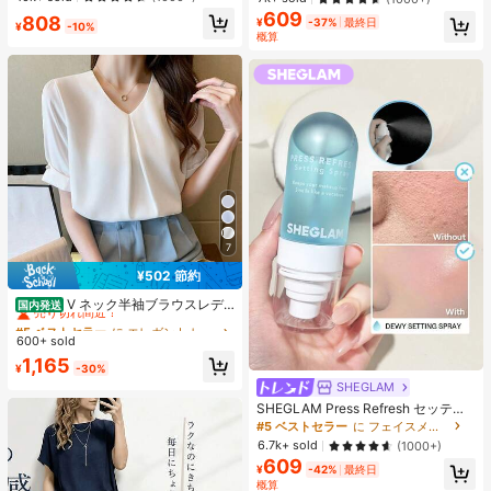
エストバンド付き フィットネス & ジ
ク 女性と女の子のためのブランドビ
609
808
ョギング用 ブラック、アスレジャー
¥
-37%
最終日
¥
-10%
ューティーコスメメイクアップ
概算
7
¥502 節約
#5 ベストセラー
に エレガント レディーストップス
売り切れ間近！
V ネック半袖ブラウスレデ
国内発送
ィース 前タックロールスリーブパー
#5 ベストセラー
#5 ベストセラー
に エレガント レディーストップス
に エレガント レディーストップス
ルボタンドレープゆったり肉隠しオ
600+ sold
売り切れ間近！
売り切れ間近！
フィス万能シフォントップス
#5 ベストセラー
に エレガント レディーストップス
1,165
¥
-30%
売り切れ間近！
SHEGLAM
SHEGLAM Press Refresh セッティ
ングスプレー 女性と女の子のための
#5 ベストセラー
に フェイスメイク
ブランドビューティーコスメメイク
6.7k+ sold
(1000+)
アップ
609
¥
-42%
最終日
概算