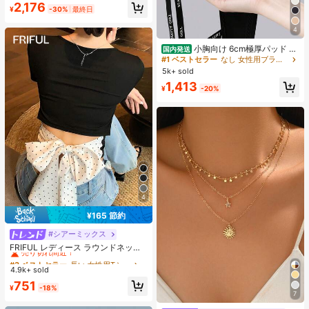
ンドカラー フリルデザイン 半袖トッ
2,176
¥
-30%
最終日
プス 上品フェミニンゆったりシルエ
ット通気性抜群 薄手軽量 肌触り柔ら
か 体型カバー着痩せ効果 カジュアル
4
オフィスカジュアル
小胸向け 6cm極厚パッド 盛
国内発送
りブラ ノンワイヤー 谷間メイク シ
#1 ベストセラー
なし 女性用ブラジャーとブラレット
ームレス ボリュームアップ 美胸フィ
5k+ sold
ット ブラジャー
1,413
¥
-20%
4
¥165 節約
#シアーミックス
#3 ベストセラー
長い 女性用Tシャツ
売り切れ間近！
FRIFUL レディース ラウンドネック
バックポルカドット柄 ファブリック
#3 ベストセラー
#3 ベストセラー
長い 女性用Tシャツ
長い 女性用Tシャツ
切り替え リボンストラップ装飾 透か
4.9k+ sold
売り切れ間近！
売り切れ間近！
しデザイン セクシー スウィート Tシ
#3 ベストセラー
長い 女性用Tシャツ
751
ャツ
¥
-18%
7
売り切れ間近！