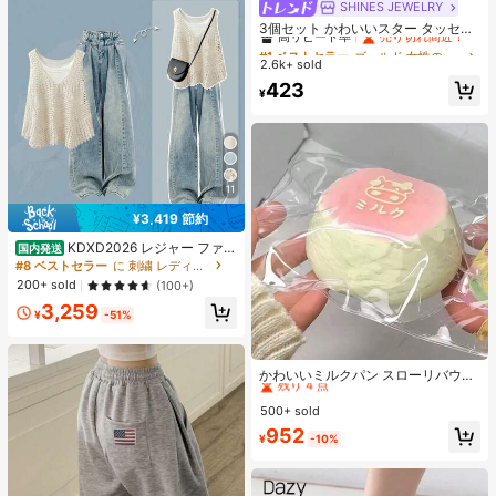
SHINES JEWELRY
#1 ベストセラー
ゴールド 女性のチェーンネックレス
高リピート率
売り切れ間近！
3個セット かわいいスター タッセル
ネックレス、ミニマリストゴールド
#1 ベストセラー
#1 ベストセラー
ゴールド 女性のチェーンネックレス
ゴールド 女性のチェーンネックレス
太陽ペンダントネックレス、日常
2.6k+ sold
高リピート率
高リピート率
売り切れ間近！
売り切れ間近！
着、バカンス、パーティー、デート
#1 ベストセラー
ゴールド 女性のチェーンネックレス
423
に適したファッションジュエリー、
¥
高リピート率
売り切れ間近！
ハンドメイド チェーン長さとビーズ
数はランダム
11
¥3,419 節約
KDXD2026 レジャー ファッ
国内発送
ション ロングサイズ 夏服 女性 ワイ
#8 ベストセラー
に 刺繍 レディースコーデ
ルドスタイル ボア付きトップス ワイ
200+ sold
(100+)
ルドスタイル ロングスカート 3点セ
3,259
ット UVカット 軽量 通気性 袖付き
¥
-51%
ヒップカバー効果 通気性抜群 サイズ
豊富
#1 ベストセラー
に ワンサイズ 幼児向けおもちゃ
残り 4 点
かわいいミルクパン スローリバウン
ドおもちゃ、超ソフト ストレス解消
#1 ベストセラー
#1 ベストセラー
に ワンサイズ 幼児向けおもちゃ
に ワンサイズ 幼児向けおもちゃ
おもちゃ、クリーミーな粘性テクス
500+ sold
残り 4 点
残り 4 点
チャー、漫画フード型スクイーズお
#1 ベストセラー
に ワンサイズ 幼児向けおもちゃ
952
もちゃ、不安解消
¥
-10%
残り 4 点