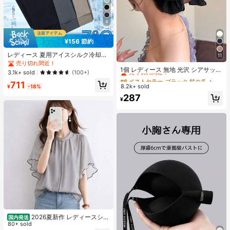
4
¥156 節約
レディース 夏用アイスシルク冷却ジ
11
#6 ベストセラー
ブラック 髪の爪
ョガーパンツ、速乾軽量スポーツパ
売り切れ間近！
売り切れ間近！
ンツ、ジッパーポケットとウエスト
1個 レディース 無地 光沢 シアサッカ
3.1k+ sold
(100+)
バンド付き、フィットネスとランニ
ー リボン ヘアクリップ、エレガント
#6 ベストセラー
#6 ベストセラー
ブラック 髪の爪
ブラック 髪の爪
711
ングに適したアスレジャー
なファッション クロークリップ、日
8.2k+ sold
売り切れ間近！
売り切れ間近！
¥
-18%
常使用に適しています (ヘアクロー 1
#6 ベストセラー
ブラック 髪の爪
287
3cm-15cm)
¥
売り切れ間近！
2026夏新作 レディースシャ
国内発送
ツ 日系ナチュラルスタイル ロースタ
80+ sold