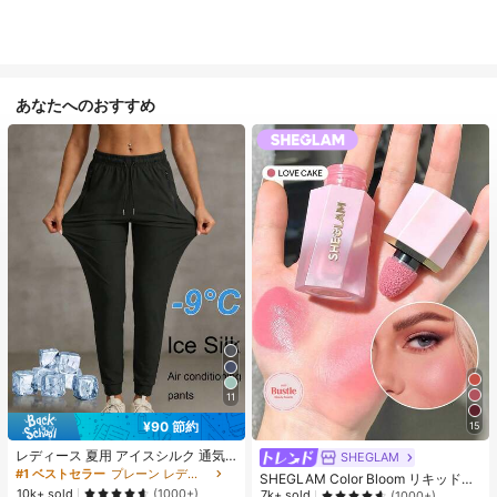
あなたへのおすすめ
11
¥90 節約
15
レディース 夏用 アイスシルク 通気
SHEGLAM
性 ランニングパンツ、速乾 軽量 ス
#1 ベストセラー
プレーン レディースパンツ
SHEGLAM Color Bloom リキッドチ
ポーツパンツ ジッパーポケット & ウ
10k+ sold
ークマット仕上げ-Love Cake チー
(1000+)
7k+ sold
(1000+)