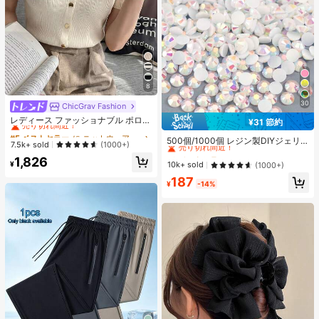
8
30
ChicGrav Fashion
#5 ベストセラー
に ニットウェア レディースニットウェア
売り切れ間近！
レディース ファッショナブル ポロカ
¥31 節約
#3 ベストセラー
に ホーム＆リビング
ラー ラグラン 半袖 ニットTシャツ
#5 ベストセラー
#5 ベストセラー
に ニットウェア レディースニットウェア
に ニットウェア レディースニットウェア
売り切れ間近！
軽量 万能カーディガントップ 春夏向
500個/1000個 レジン製DIYジェリ
売り切れ間近！
売り切れ間近！
7.5k+ sold
(1000+)
け エステティック 秋
ーフラットバックラインストーン 小
#3 ベストセラー
#3 ベストセラー
に ホーム＆リビング
に ホーム＆リビング
#5 ベストセラー
に ニットウェア レディースニットウェア
1,826
さな丸型ラインストーン ミニ装飾ア
売り切れ間近！
売り切れ間近！
¥
10k+ sold
(1000+)
売り切れ間近！
クセサリー スマホケース、カップ、
#3 ベストセラー
に ホーム＆リビング
187
靴、ブーツ、衣類装飾、ハンドメイ
¥
-14%
売り切れ間近！
ドDIYアイドル応援ファン、ネーム
タグ用