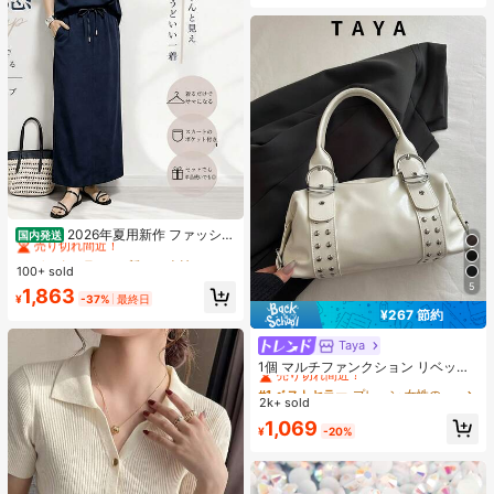
#6 ベストセラー
に 新しい 女性用ツーピース衣装
売り切れ間近！
2026年夏用新作 ファッショ
国内発送
ンでカジュアルなセット、女性向け
#6 ベストセラー
#6 ベストセラー
に 新しい 女性用ツーピース衣装
に 新しい 女性用ツーピース衣装
ゆったりとしたシルエットのスリム
100+ sold
売り切れ間近！
売り切れ間近！
効果のある2点セット、純色。外出や
5
#6 ベストセラー
に 新しい 女性用ツーピース衣装
1,863
遊びにぴったり
¥
-37%
最終日
売り切れ間近！
¥267 節約
Taya
#1 ベストセラー
プレーン 女性のショルダーバッグ
売り切れ間近！
1個 マルチファンクション リベット
ハンドバッグ、ビンテージバイクス
#1 ベストセラー
#1 ベストセラー
プレーン 女性のショルダーバッグ
プレーン 女性のショルダーバッグ
タイル リベットデコレーション PU
2k+ sold
売り切れ間近！
売り切れ間近！
レザーショルダーバッグ、パンクロ
#1 ベストセラー
プレーン 女性のショルダーバッグ
1,069
ック アンダーアームバッグ、仕事、
¥
-20%
売り切れ間近！
通勤、デート、パーティー、音楽フ
ェスに適しています