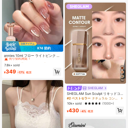
¥74 節約
#1 ベストセラー
に アニーズ ジェルネイルポリッシュ
売り切れ間近！
annies 10ml フロー ライトピンク キ
ャットアイ ジェルネイルポリッシュ
#1 ベストセラー
#1 ベストセラー
に アニーズ ジェルネイルポリッシュ
に アニーズ ジェルネイルポリッシュ
ウルトラシャイン UVジェル ミラー
7.8k+ sold
売り切れ間近！
売り切れ間近！
グラス キャットマグネットジェル ワ
#1 ベストセラー
に アニーズ ジェルネイルポリッシュ
349
ニス ネイルサプライ
¥
-17%
概算
売り切れ間近！
14
SHEGLAM
SHEGLAM Sun Sculpt リキッドコン
ター-Soft Tan ノーズシャドウ シェ
#2 ベストセラー
ナチュラル コントゥア＆ブロンザー
ーディング 女性と女の子のためのブ
10k+ sold
(1000+)
ランドビューティーコスメメイクア
430
ップ
¥
-4%
概算