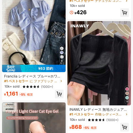
#1 ベストセラー
ナチュラル コントゥア＆ブロンザー
ズシャドウ シェーディング 女性と女
10k+ sold
の子のためのブランドビューティー
426
コスメメイクアップ
¥
9
¥63 節約
#1 ベストセラー
に ファブリック 柔らかなオフィスブラウス
売り切れ間近！
Franclia レディース ブルー×ホワイ
ト ストライプ ボタン付きシャーリン
#1 ベストセラー
#1 ベストセラー
に ファブリック 柔らかなオフィスブラウス
に ファブリック 柔らかなオフィスブラウス
グ Vネックシャツ 夏向け エフォート
売り切れ間近！
売り切れ間近！
10k+ sold
(1000+)
レスシック ブラウス 通学・新学期向
#1 ベストセラー
に ファブリック 柔らかなオフィスブラウス
1,161
け 春カジュアル
¥
-5%
概算
売り切れ間近！
14
#1 ベストセラー
作物 レディース軽量カーディガン
売り切れ間近！
INAWLY レディース 無地カジュアル
薄手カーディガン、春夏用
#1 ベストセラー
#1 ベストセラー
作物 レディース軽量カーディガン
作物 レディース軽量カーディガン
売り切れ間近！
売り切れ間近！
10k+ sold
(1000+)
#1 ベストセラー
作物 レディース軽量カーディガン
868
¥
-5%
概算
売り切れ間近！