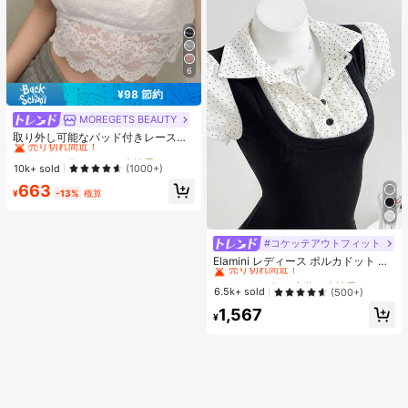
6
¥98 節約
MOREGETS BEAUTY
#1 ベストセラー
モスク 女性用タンクトップ&キャミス
売り切れ間近！
取り外し可能なパッド付きレースキ
ャミソール、多用途ノースリーブア
#1 ベストセラー
#1 ベストセラー
モスク 女性用タンクトップ&キャミス
モスク 女性用タンクトップ&キャミス
ンダーシャツ、女性向け、新学期、
売り切れ間近！
売り切れ間近！
10k+ sold
(1000+)
クリスマス、春節、カジュアルホワ
#1 ベストセラー
モスク 女性用タンクトップ&キャミス
663
イトサマー、シック&エレガント
¥
-13%
概算
売り切れ間近！
#コケッテアウトフィット
#2 ベストセラー
夜遊び 女性用ブラウス
売り切れ間近！
Elamini レディース ポルカドット パ
ッチワーク レーストリム 配色 ウエ
#2 ベストセラー
#2 ベストセラー
夜遊び 女性用ブラウス
夜遊び 女性用ブラウス
スト ショートスリーブ トップス 夏
売り切れ間近！
売り切れ間近！
6.5k+ sold
(500+)
用
#2 ベストセラー
夜遊び 女性用ブラウス
1,567
¥
売り切れ間近！