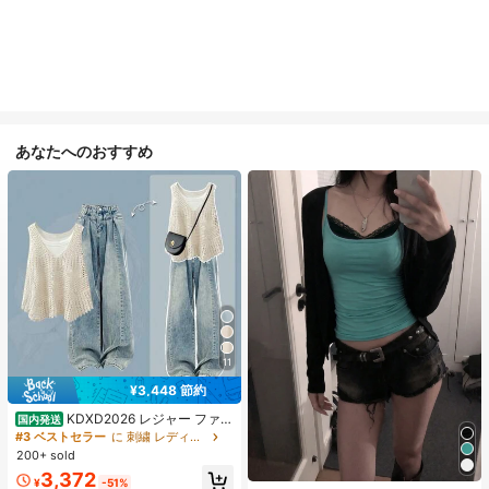
あなたへのおすすめ
11
¥3,448 節約
KDXD2026 レジャー ファッ
国内発送
ション ロングサイズ 夏服 女性 ワイ
#3 ベストセラー
に 刺繍 レディースコーデ
ルドスタイル ボア付きトップス ワイ
200+ sold
ルドスタイル ロングスカート 3点セ
3,372
ット UVカット 軽量 通気性 袖付き
¥
-51%