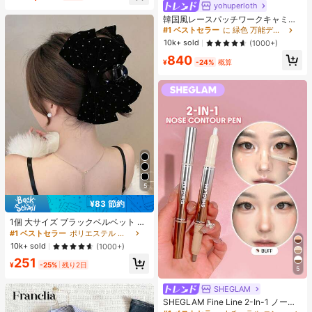
ヒップカバー効果 通気性抜群 サイズ
yohuperloth
#1 ベストセラー
に 緑色 万能デイリートップス
豊富
売り切れ間近！
韓国風レースパッチワークキャミソ
ールタンクトップ、Y2Kエステティ
#1 ベストセラー
#1 ベストセラー
に 緑色 万能デイリートップス
に 緑色 万能デイリートップス
ック、ストリートウェアカジュアル
売り切れ間近！
売り切れ間近！
10k+ sold
(1000+)
サマー
#1 ベストセラー
に 緑色 万能デイリートップス
840
¥
-24%
概算
売り切れ間近！
5
¥83 節約
#1 ベストセラー
ポリエステル 髪の爪
売り切れ間近！
1個 大サイズ ブラックベルベット リ
ボン ヘアクリップ クリスタルライン
#1 ベストセラー
#1 ベストセラー
ポリエステル 髪の爪
ポリエステル 髪の爪
ストーン装飾付き、エレガントな二
売り切れ間近！
売り切れ間近！
10k+ sold
(1000+)
重レイヤー フロック加工リボン レデ
#1 ベストセラー
ポリエステル 髪の爪
251
ィース用
¥
-25%
残り2日
5
売り切れ間近！
SHEGLAM
SHEGLAM Fine Line 2-In-1 ノーズ
コンター&ハイライトペン-Buff ノー