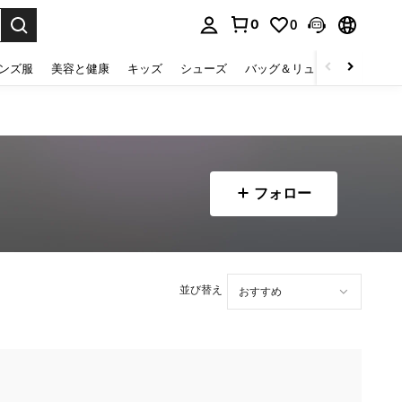
0
0
select.
ンズ服
美容と健康
キッズ
シューズ
バッグ＆リュック
下着＆
フォロー
並び替え