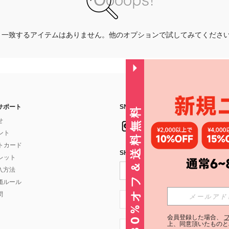
一致するアイテムはありません。他のオプションで試してみてくださ
サポート
SNSフォローはこちら：
30%オフ＆送料無料
せ
イント
フトカード
SHEIN STYLE NEWSを購読する
ォレット
入方法
価ルール
問
JP + 81
会員登録した場合、
上、同意頂いたものと
JP + 81