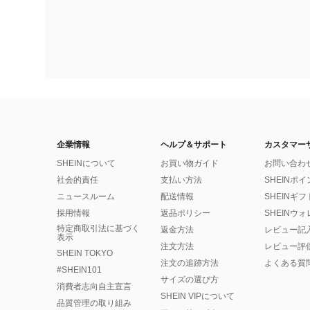
企業情報
ヘルプ＆サポート
カスタマー
SHEINについて
お買い物ガイド
お問い合わ
社会的責任
支払い方法
SHEINポ
ニュースルーム
配送情報
SHEINギ
採用情報
返品ポリシー
SHEINウ
特定商取引法に基づく
返金方法
レビュー記
表示
注文方法
レビュー評
SHEIN TOKYO
注文の追跡方法
よくある質
#SHEIN101
サイズの選び方
消費者志向自主宣言
SHEIN VIPについて
品質管理の取り組み