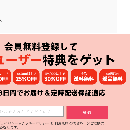
い。
アプリ
購読
登録
登録する
プライバシー＆クッキーポリシー
と
利用規約
の内容を十分ご理解の
みなします。
購読