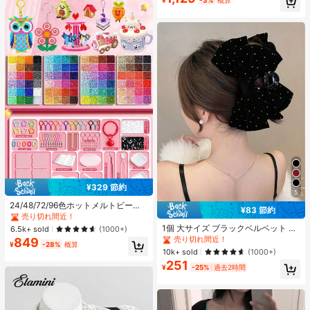
ルデザイン、ビーチ、休暇、家庭で
売り切れ間近！
の自由時間、デイリー着用に適し、
オールシーズン、スリップオン、無
地、プリントなし
¥329 節約
#1 ベストセラー
に ジュエリー製作セット
5
売り切れ間近！
24/48/72/96色ホットメルトビーズ
¥83 節約
クリエイティブクラフトセット、ス
#1 ベストセラー
ポリエステル 髪の爪
#1 ベストセラー
#1 ベストセラー
に ジュエリー製作セット
に ジュエリー製作セット
クエアペグボード、多層収納ボック
売り切れ間近！
1個 大サイズ ブラックベルベット リ
売り切れ間近！
売り切れ間近！
6.5k+ sold
(1000+)
ス、アイロンペーパー、カラフルな
ボン ヘアクリップ クリスタルライン
#1 ベストセラー
#1 ベストセラー
ポリエステル 髪の爪
ポリエステル 髪の爪
849
#1 ベストセラー
に ジュエリー製作セット
キーチェーン、装飾アクセサリー、
¥
-28%
概算
ストーン装飾付き、エレガントな二
売り切れ間近！
売り切れ間近！
10k+ sold
(1000+)
売り切れ間近！
ハンギングロープ付き、DIY愛好家
重レイヤー フロック加工リボン レデ
251
がDIYパズル、バレンタインデーギ
#1 ベストセラー
ポリエステル 髪の爪
ィース用
¥
-25%
過去2時間
フト、誕生日ギフトを手作りできま
売り切れ間近！
す。