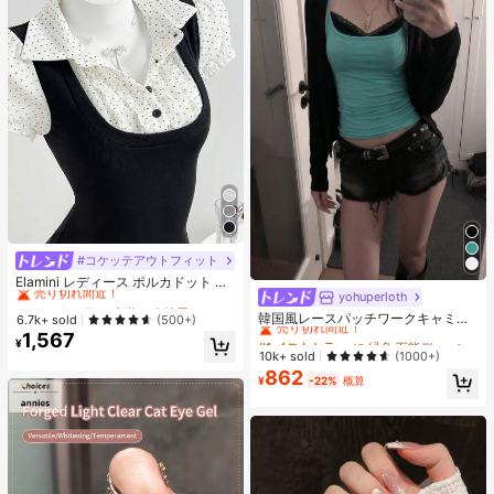
#コケッテアウトフィット
#2 ベストセラー
夜遊び 女性用ブラウス
売り切れ間近！
Elamini レディース ポルカドット パ
ッチワーク レーストリム 配色 ウエ
yohuperloth
#1 ベストセラー
に 緑色 万能デイリートップス
#2 ベストセラー
#2 ベストセラー
夜遊び 女性用ブラウス
夜遊び 女性用ブラウス
スト ショートスリーブ トップス 夏
売り切れ間近！
韓国風レースパッチワークキャミソ
売り切れ間近！
売り切れ間近！
6.7k+ sold
(500+)
用
ールタンクトップ、Y2Kエステティ
#1 ベストセラー
#1 ベストセラー
に 緑色 万能デイリートップス
に 緑色 万能デイリートップス
1,567
#2 ベストセラー
夜遊び 女性用ブラウス
¥
ック、ストリートウェアカジュアル
売り切れ間近！
売り切れ間近！
10k+ sold
(1000+)
売り切れ間近！
サマー
862
#1 ベストセラー
に 緑色 万能デイリートップス
¥
-22%
概算
売り切れ間近！