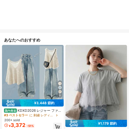
あなたへのおすすめ
11
¥3,448 節約
KDXD2026 レジャー ファッ
国内発送
ション ロングサイズ 夏服 女性 ワイ
#3 ベストセラー
に 刺繍 レディースコーデ
ルドスタイル ボア付きトップス ワイ
200+ sold
ルドスタイル ロングスカート 3点セ
¥1,179 節約
3,372
¥
-51%
ット UVカット 軽量 通気性 袖付き