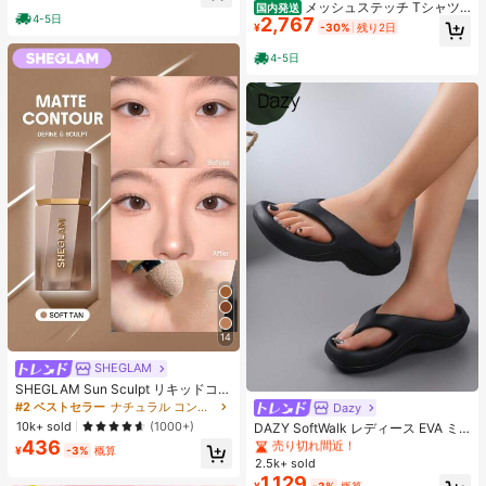
ヒップカバー効果 通気性抜群 サイズ
メッシュステッチ Tシャツ
国内発送
4-5日
2,767
豊富
レディース ラウンドネック 立体デザ
¥
-30%
残り2日
イン 通勤 万能 重ね着トップス
4-5日
14
SHEGLAM
SHEGLAM Sun Sculpt リキッドコン
ター-Soft Tan ノーズシャドウ シェ
#2 ベストセラー
ナチュラル コントゥア＆ブロンザー
Dazy
#2 ベストセラー
寮 女性用スリッパ
ーディング 女性と女の子のためのブ
10k+ sold
売り切れ間近！
(1000+)
DAZY SoftWalk レディース EVA ミ
ランドビューティーコスメメイクア
ッドヒールプラットフォームビーチ
436
#2 ベストセラー
#2 ベストセラー
寮 女性用スリッパ
寮 女性用スリッパ
ップ
¥
-3%
概算
サンダル - 超軽量、通気性、快適、
2.5k+ sold
売り切れ間近！
売り切れ間近！
滑り止め、柔らかいソール、ミニマ
1,129
#2 ベストセラー
寮 女性用スリッパ
¥
-3%
概算