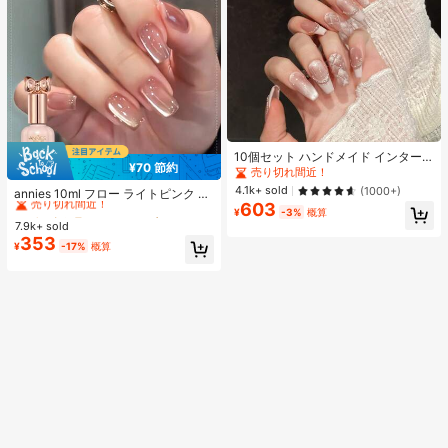
10個セット ハンドメイド インター
¥70 節約
ネットセレブリティ優しいラインス
売り切れ間近！
#1 ベストセラー
に アニーズ ジェルネイルポリッシュ
トーンラティスフレンチフォークフ
4.1k+ sold
(1000+)
売り切れ間近！
annies 10ml フロー ライトピンク キ
ァックスパールピンクキャットアイ
603
ャットアイ ジェルネイルポリッシュ
#1 ベストセラー
#1 ベストセラー
に アニーズ ジェルネイルポリッシュ
に アニーズ ジェルネイルポリッシュ
ボウ偽ネイル プレスオンネイル ネイ
¥
-3%
概算
ウルトラシャイン UVジェル ミラー
ルサプライ ハンドメイドプレスオン
7.9k+ sold
売り切れ間近！
売り切れ間近！
グラス キャットマグネットジェル ワ
ネイル
353
#1 ベストセラー
に アニーズ ジェルネイルポリッシュ
¥
-17%
概算
ニス ネイルサプライ
売り切れ間近！