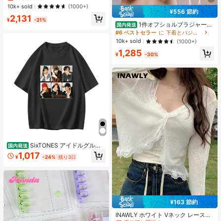
カジュアルスニーカー、快適でファ
売り切れ間近！
売り切れ間近！
10k+ sold
(1000+)
ッショナブル、4.5cm身長アップ、
¥556 節約
#1 ベストセラー
カジュアル 女性のカジュアルシューズ
2,131
小柄な女性向け、アスレジャー
¥
-21%
売り切れ間近！
1件オフショルブラジャー、
国内発送
小胸用アップチューブトップ、 オフ
#6 ベストセラー
に 下着とパジャマ
ショルインナー 、脇高 谷間メイク下
10k+ sold
(1000+)
着、A/Bカップノンワイヤーぶらジ
1,285
ャー
¥
-30%
SixTONES アイドルグルー
国内発送
プ 記念デザイン 半袖 メンズ レディ
1,017
¥
-24%
残り3日
ース ゆったり 推し活グッズファン向
け コレクション
¥163 節約
#4 ベストセラー
ファブリック レディーストップス
売り切れ間近！
INAWLY ホワイト Vネック レースト