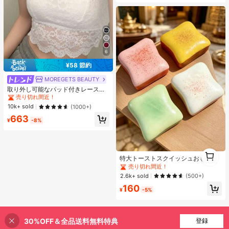
6
¥58 節約
MOREGETS BEAUTY
#1 ベストセラー
に エレガント ノースリーブキャミソール
売り切れ間近！
取り外し可能なパッド付きレースキ
ャミソール、多用途ノースリーブア
#1 ベストセラー
#1 ベストセラー
に エレガント ノースリーブキャミソール
に エレガント ノースリーブキャミソール
ンダーシャツ、女性向け、新学期、
売り切れ間近！
売り切れ間近！
10k+ sold
(1000+)
クリスマス、春節、カジュアルホワ
#1 ベストセラー
に エレガント ノースリーブキャミソール
663
イトサマー、シック&エレガント
¥
-8%
売り切れ間近！
#1 ベストセラー
に TPR ティーンエイジャー向けのスクイーズおもちゃ
1
売り切れ間近！
特大トーストスクイッシュおもち
1
ゃ、超ソフトバタートーストストレ
#1 ベストセラー
#1 ベストセラー
に TPR ティーンエイジャー向けのスクイーズおもちゃ
に TPR ティーンエイジャー向けのスクイーズおもちゃ
ス解消スクイーズおもちゃ、ピン
売り切れ間近！
売り切れ間近！
2.6k+ sold
(500+)
ク、イエロー、ホワイト、グリーン
#1 ベストセラー
に TPR ティーンエイジャー向けのスクイーズおもちゃ
160
の4色展開、ストレス解消スクイッ
¥
-5%
売り切れ間近！
シュおもちゃ -- 誕生日やホリデーギ
フト、日常のサプライズ小ギフトに
最適、かわいい、気分を高める
30%OFF＆全品送料無料特典
登録