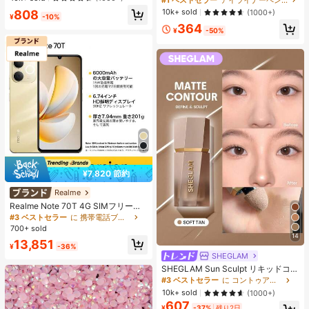
エストバンド付き フィットネス & ジ
ack 女性と女の子のためのブランド
10k+ sold
808
(1000+)
ョギング用 ブラック、アスレジャー
¥
-10%
ビューティーコスメメイクアップ
364
¥
-50%
¥7,820 節約
Realme
Realme Note 70T 4G SIMフリー携
帯電話 4GB+64GB/4GB+128GB/4G
#3 ベストセラー
に 携帯電話ブランド 携帯電話
B+256GB グローバル版 4G LTE、A
700+ sold
ndroid 15 スマートフォン、50MP AI
14
13,851
カメラ、90Hz ディスプレイ モバイ
¥
-36%
ルフォン プラスライト、6000mAh
SHEGLAM
大容量バッテリー、15W 急速充電、
SHEGLAM Sun Sculpt リキッドコン
オクタコアチップセット、アダプタ
ター-Soft Tan ノーズシャドウ シェ
#3 ベストセラー
に コントゥア＆ブロンザー
ーなし、ベトナムでSIMロック
ーディング 女性と女の子のためのブ
10k+ sold
(1000+)
ランドビューティーコスメメイクア
607
ップ
¥
-37%
残り2日