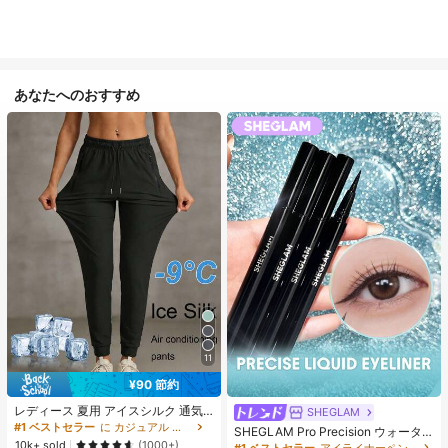
あなたへのおすすめ
11
¥90 節約
レディース 夏用 アイスシルク 通気
SHEGLAM
性 ランニングパンツ、速乾 軽量 ス
#1 ベストセラー
に カジュアル カジュアルパンツ
SHEGLAM Pro Precision ウォータ
ポーツパンツ ジッパーポケット & ウ
10k+ sold
ープルーフリキッドアイライナー-Bl
(1000+)
#1 ベストセラー
アイライナーペンシル アイライナー