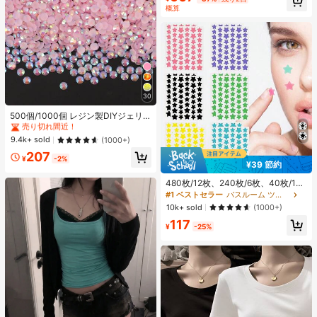
概算
30
#4 ベストセラー
に ベストセラーの裁縫用品 アパレル縫製・生地
売り切れ間近！
500個/1000個 レジン製DIYジェリ
ーフラットバックラインストーン、
#4 ベストセラー
#4 ベストセラー
に ベストセラーの裁縫用品 アパレル縫製・生地
に ベストセラーの裁縫用品 アパレル縫製・生地
ミニラウンドラインストーン、スマ
売り切れ間近！
売り切れ間近！
9.4k+ sold
(1000+)
ホケース、カップ、靴、ブーツ、衣
#4 ベストセラー
に ベストセラーの裁縫用品 アパレル縫製・生地
207
類装飾、ハンドメイドDIYアイドル
¥
-2%
売り切れ間近！
¥39 節約
ファン、ネームタグ用
480枚/12枚、240枚/6枚、40枚/1
枚、フェイススターシール、ハロウ
#1 ベストセラー
バスルーム ツールアクセサリ
ィン装飾シール、クリスマス装飾シ
10k+ sold
(1000+)
ール、ペンタグラムシール、カラフ
117
ルな装飾シール、パーティー・ホリ
¥
-25%
デー写真装飾用、フェイス装飾シー
ル、パーティー装飾シール、ルーム
デコレーション、バニティ、寝室、
旅行、旅行必需品、装飾アクセサリ
ー、経済的で実用的、ストッキング
スタッファー、メイクアップツー
ル、手頃な商品、ギフト、ノベルテ
ィ、女性向けギフト、クリスマスギ
フト、エステティック