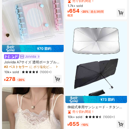
リム UVカット カバーアップ レディ
#4 ベストセラー
#4 ベストセラー
ファブリック レディーストップス
ファブリック レディーストップス
ース 夏用 薄手 キャミソール カバー
1.7k+ sold
売り切れ間近！
売り切れ間近！
アップ ショール
654
#4 ベストセラー
ファブリック レディーストップス
¥
-20%
過去3時間
概算
売り切れ間近！
¥70 節約
Joivida
Joivida A7サイズ 透明ポータブルフ
ァイルフォルダー ダブルスナップ
#2 ベストセラー
に ポリ塩化ビニル バインダー
式、写真の保管に最適、フォトアル
10k+ sold
(1000+)
バムとしても使用可能、文房具、ノ
278
ート、ステッカーブック、オフィス
¥
-20%
用品、学校用品、新学期に
¥73 節約
#1 ベストセラー
に 自動車
売り切れ間近！
伸縮式車用サンシェード - チタンシ
ルバー素材、UVカット、簡単使用・
#1 ベストセラー
#1 ベストセラー
に 自動車
に 自動車
収納、素早い開閉、UV線を遮断、車
売り切れ間近！
売り切れ間近！
10k+ sold
(1000+)
内温度を効果的に下げる、耐久性の
#1 ベストセラー
に 自動車
655
ある軽量設計、フロントウィンドウ
¥
-10%
売り切れ間近！
を完全にカバー、ロードトリップ