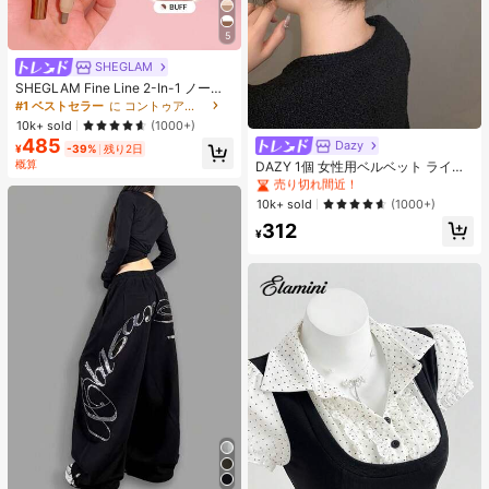
5
SHEGLAM
SHEGLAM Fine Line 2-In-1 ノーズ
コンター&ハイライトペン-Buff ノー
#1 ベストセラー
に コントゥア＆ブロンザー
ズシャドウ シェーディング 女性と女
10k+ sold
(1000+)
の子のためのブランドビューティー
485
Dazy
#2 ベストセラー
ボウ 女性のヘアアクセサリー
コスメメイクアップ
¥
-39%
残り2日
概算
売り切れ間近！
DAZY 1個 女性用ベルベット ライン
ストーン 大きなダブルリボン ヘアク
#2 ベストセラー
#2 ベストセラー
ボウ 女性のヘアアクセサリー
ボウ 女性のヘアアクセサリー
ロウクリップ、エレガントでかわい
売り切れ間近！
売り切れ間近！
10k+ sold
(1000+)
いファッション、学校、パーティ
#2 ベストセラー
ボウ 女性のヘアアクセサリー
312
ー、バレエ、デイリーウェアに最適
¥
売り切れ間近！
なヘアアクセサリー、エレガントな
ヘアクリップ、秋冬のバケーション
アウトフィットに最適