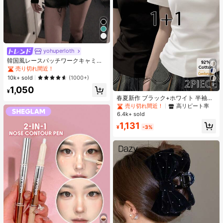
yohuperloth
#1 ベストセラー
に 緑色 万能デイリートップス
売り切れ間近！
韓国風レースパッチワークキャミソ
ールタンクトップ、Y2Kエステティ
#1 ベストセラー
#1 ベストセラー
に 緑色 万能デイリートップス
に 緑色 万能デイリートップス
ック、ストリートウェアカジュアル
売り切れ間近！
売り切れ間近！
10k+ sold
(1000+)
サマー
9
#1 ベストセラー
に 緑色 万能デイリートップス
1,050
#3 ベストセラー
に 肌に優しい 女性用トップス、ブラウス、Tシャツ
¥
売り切れ間近！
売り切れ間近！
高リピート率
春夏新作 ブラック+ホワイト 半袖T
シャツ 2枚セット、レディース 無地
#3 ベストセラー
#3 ベストセラー
に 肌に優しい 女性用トップス、ブラウス、Tシャツ
に 肌に優しい 女性用トップス、ブラウス、Tシャツ
スリムフィット カジュアルアンダー
6.4k+ sold
売り切れ間近！
売り切れ間近！
高リピート率
高リピート率
シャツ
#3 ベストセラー
に 肌に優しい 女性用トップス、ブラウス、Tシャツ
1,131
¥
-3%
売り切れ間近！
高リピート率