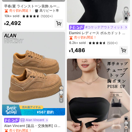
#1 ベストセラー
ポリエステル レディースパンツ
売り切れ間近！
高リピート率
早春/夏 ラインストーン装飾 ルーズ
フィット リラックス ジャズダンス
#1 ベストセラー
#1 ベストセラー
ポリエステル レディースパンツ
ポリエステル レディースパンツ
ワイドレッグ カジュアルパンツ レデ
売り切れ間近！
売り切れ間近！
高リピート率
高リピート率
10k+ sold
(1000+)
ィース、レトロアメリカンスタイル
#1 ベストセラー
ポリエステル レディースパンツ
2,492
ブラック、Y2Kエステティック
¥
売り切れ間近！
高リピート率
#コケッテアウトフィット
#2 ベストセラー
夜遊び 女性用ブラウス
売り切れ間近！
Elamini レディース ポルカドット パ
ッチワーク レーストリム 配色 ウエ
#2 ベストセラー
#2 ベストセラー
夜遊び 女性用ブラウス
夜遊び 女性用ブラウス
スト ショートスリーブ トップス 夏
売り切れ間近！
売り切れ間近！
6.2k+ sold
(500+)
用
#2 ベストセラー
夜遊び 女性用ブラウス
1,486
¥
売り切れ間近！
6
¥567 節約
Alan Vincent
#1 ベストセラー
カジュアル 女性のカジュアルシューズ
売り切れ間近！
Alan Vincent [返品・交換無料] ロー
カット レースアップシューズ、厚底
#1 ベストセラー
#1 ベストセラー
カジュアル 女性のカジュアルシューズ
カジュアル 女性のカジュアルシューズ
4