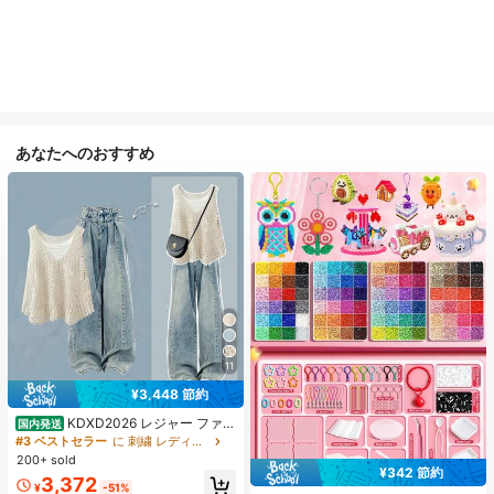
あなたへのおすすめ
11
¥3,448 節約
KDXD2026 レジャー ファッ
国内発送
ション ロングサイズ 夏服 女性 ワイ
#3 ベストセラー
に 刺繍 レディースコーデ
ルドスタイル ボア付きトップス ワイ
200+ sold
ルドスタイル ロングスカート 3点セ
¥342 節約
#1 ベストセラー
に ジュエリー製作セット
3,372
ット UVカット 軽量 通気性 袖付き
¥
-51%