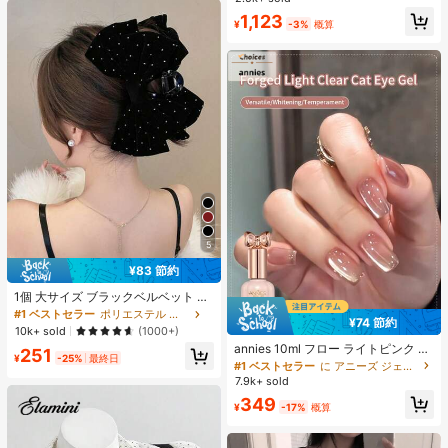
滑り止め、柔らかいソール、ミニマ
#2 ベストセラー
寮 女性用スリッパ
1,123
ルデザイン、ビーチ、休暇、家庭で
¥
-3%
概算
売り切れ間近！
の自由時間、デイリー着用に適し、
オールシーズン、スリップオン、無
地、プリントなし
5
¥83 節約
#1 ベストセラー
ポリエステル 髪の爪
売り切れ間近！
1個 大サイズ ブラックベルベット リ
ボン ヘアクリップ クリスタルライン
#1 ベストセラー
#1 ベストセラー
ポリエステル 髪の爪
ポリエステル 髪の爪
¥74 節約
ストーン装飾付き、エレガントな二
#1 ベストセラー
に アニーズ ジェルネイルポリッシュ
売り切れ間近！
売り切れ間近！
10k+ sold
(1000+)
重レイヤー フロック加工リボン レデ
売り切れ間近！
annies 10ml フロー ライトピンク キ
#1 ベストセラー
ポリエステル 髪の爪
251
ィース用
¥
-25%
最終日
ャットアイ ジェルネイルポリッシュ
#1 ベストセラー
#1 ベストセラー
に アニーズ ジェルネイルポリッシュ
に アニーズ ジェルネイルポリッシュ
売り切れ間近！
ウルトラシャイン UVジェル ミラー
7.9k+ sold
売り切れ間近！
売り切れ間近！
グラス キャットマグネットジェル ワ
#1 ベストセラー
に アニーズ ジェルネイルポリッシュ
349
ニス ネイルサプライ
¥
-17%
概算
売り切れ間近！