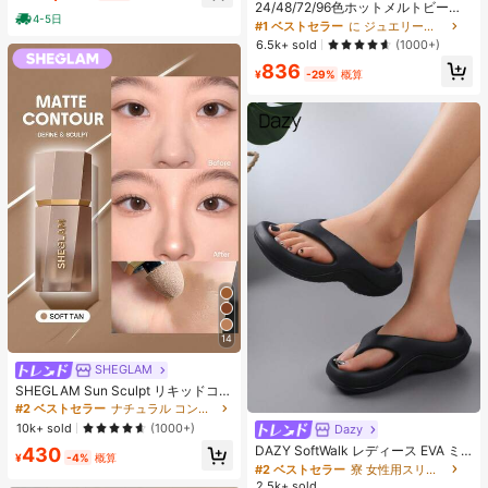
売り切れ間近！
ヒップカバー効果 通気性抜群 サイズ
24/48/72/96色ホットメルトビーズ
4-5日
豊富
クリエイティブクラフトセット、ス
#1 ベストセラー
#1 ベストセラー
に ジュエリー製作セット
に ジュエリー製作セット
クエアペグボード、多層収納ボック
売り切れ間近！
売り切れ間近！
6.5k+ sold
(1000+)
ス、アイロンペーパー、カラフルな
#1 ベストセラー
に ジュエリー製作セット
836
キーチェーン、装飾アクセサリー、
¥
-29%
概算
売り切れ間近！
ハンギングロープ付き、DIY愛好家
がDIYパズル、バレンタインデーギ
フト、誕生日ギフトを手作りできま
す。
14
SHEGLAM
SHEGLAM Sun Sculpt リキッドコン
ター-Soft Tan ノーズシャドウ シェ
#2 ベストセラー
ナチュラル コントゥア＆ブロンザー
ーディング 女性と女の子のためのブ
10k+ sold
(1000+)
Dazy
#2 ベストセラー
寮 女性用スリッパ
ランドビューティーコスメメイクア
売り切れ間近！
DAZY SoftWalk レディース EVA ミ
430
ップ
¥
-4%
概算
ッドヒールプラットフォームビーチ
#2 ベストセラー
#2 ベストセラー
寮 女性用スリッパ
寮 女性用スリッパ
サンダル - 超軽量、通気性、快適、
2.5k+ sold
売り切れ間近！
売り切れ間近！