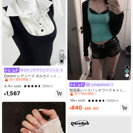
#コケッテアウトフィット
#2 ベストセラー
夜遊び 女性用ブラウス
売り切れ間近！
Elamini レディース ポルカドット パ
ッチワーク レーストリム 配色 ウエ
#2 ベストセラー
#2 ベストセラー
夜遊び 女性用ブラウス
夜遊び 女性用ブラウス
スト ショートスリーブ トップス 夏
yohuperloth
#1 ベストセラー
に 緑色 万能デイリートップス
売り切れ間近！
売り切れ間近！
6.7k+ sold
(500+)
用
売り切れ間近！
韓国風レースパッチワークキャミソ
#2 ベストセラー
夜遊び 女性用ブラウス
1,567
ールタンクトップ、Y2Kエステティ
¥
#1 ベストセラー
#1 ベストセラー
に 緑色 万能デイリートップス
に 緑色 万能デイリートップス
売り切れ間近！
ック、ストリートウェアカジュアル
売り切れ間近！
売り切れ間近！
10k+ sold
(1000+)
サマー
#1 ベストセラー
に 緑色 万能デイリートップス
840
¥
-24%
概算
売り切れ間近！