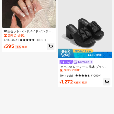
10個セット ハンドメイド インター
ネットセレブリティ優しいラインス
売り切れ間近！
トーンラティスフレンチフォークフ
4.1k+ sold
(1000+)
ァックスパールピンクキャットアイ
595
ボウ偽ネイル プレスオンネイル ネイ
¥
-4%
概算
ルサプライ ハンドメイドプレスオン
ネイル
¥430 節約
DareSee
#1 ベストセラー
プレーン 女性用ヒールサンダル
売り切れ間近！
DareSee レディース 防水 プラット
フォーム 厚底サンダル オープントゥ
#1 ベストセラー
#1 ベストセラー
プレーン 女性用ヒールサンダル
プレーン 女性用ヒールサンダル
スリッポンシューズ 夏新作 チャンキ
売り切れ間近！
売り切れ間近！
10k+ sold
(1000+)
ーハイヒール Y2Kスタイル 通学向け
#1 ベストセラー
プレーン 女性用ヒールサンダル
1,272
¥
-25%
概算
売り切れ間近！