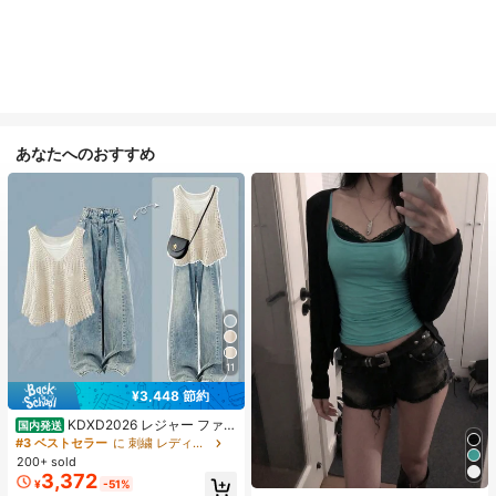
あなたへのおすすめ
11
¥3,448 節約
KDXD2026 レジャー ファッ
国内発送
ション ロングサイズ 夏服 女性 ワイ
#3 ベストセラー
に 刺繍 レディースコーデ
ルドスタイル ボア付きトップス ワイ
200+ sold
ルドスタイル ロングスカート 3点セ
3,372
¥
-51%
ット UVカット 軽量 通気性 袖付き