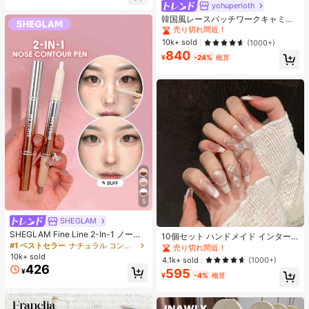
ヒップカバー効果 通気性抜群 サイズ
yohuperloth
#1 ベストセラー
に 緑色 万能デイリートップス
豊富
売り切れ間近！
韓国風レースパッチワークキャミソ
ールタンクトップ、Y2Kエステティ
#1 ベストセラー
#1 ベストセラー
に 緑色 万能デイリートップス
に 緑色 万能デイリートップス
ック、ストリートウェアカジュアル
売り切れ間近！
売り切れ間近！
10k+ sold
(1000+)
サマー
840
#1 ベストセラー
に 緑色 万能デイリートップス
¥
-24%
概算
売り切れ間近！
5
SHEGLAM
SHEGLAM Fine Line 2-In-1 ノーズ
10個セット ハンドメイド インター
コンター&ハイライトペン-Buff ノー
#1 ベストセラー
ナチュラル コントゥア＆ブロンザー
ネットセレブリティ優しいラインス
売り切れ間近！
ズシャドウ シェーディング 女性と女
トーンラティスフレンチフォークフ
10k+ sold
4.1k+ sold
(1000+)
の子のためのブランドビューティー
ァックスパールピンクキャットアイ
426
595
¥
コスメメイクアップ
ボウ偽ネイル プレスオンネイル ネイ
¥
-4%
概算
ルサプライ ハンドメイドプレスオン
ネイル