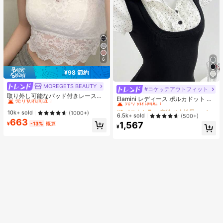
6
¥98 節約
MOREGETS BEAUTY
#1 ベストセラー
モスク 女性用タンクトップ&キャミス
#コケッテアウトフィット
#2 ベストセラー
夜遊び 女性用ブラウス
売り切れ間近！
取り外し可能なパッド付きレースキ
売り切れ間近！
Elamini レディース ポルカドット パ
ャミソール、多用途ノースリーブア
#1 ベストセラー
#1 ベストセラー
モスク 女性用タンクトップ&キャミス
モスク 女性用タンクトップ&キャミス
ッチワーク レーストリム 配色 ウエ
#2 ベストセラー
#2 ベストセラー
夜遊び 女性用ブラウス
夜遊び 女性用ブラウス
ンダーシャツ、女性向け、新学期、
スト ショートスリーブ トップス 夏
売り切れ間近！
売り切れ間近！
10k+ sold
(1000+)
売り切れ間近！
売り切れ間近！
6.5k+ sold
(500+)
クリスマス、春節、カジュアルホワ
用
663
#1 ベストセラー
モスク 女性用タンクトップ&キャミス
イトサマー、シック&エレガント
1,567
¥
-13%
概算
#2 ベストセラー
夜遊び 女性用ブラウス
¥
売り切れ間近！
売り切れ間近！