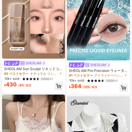
14
SHEGLAM
SHEGLAM
SHEGLAM Sun Sculpt リキッドコン
SHEGLAM Pro Precision ウォータ
ター-Soft Tan ノーズシャドウ シェ
#2 ベストセラー
ナチュラル コントゥア＆ブロンザー
ープルーフリキッドアイライナー-Bl
#1 ベストセラー
アイライナーペンシル アイライナー
ーディング 女性と女の子のためのブ
ack 女性と女の子のためのブランド
10k+ sold
(1000+)
10k+ sold
(1000+)
ランドビューティーコスメメイクア
ビューティーコスメメイクアップ
430
ップ
364
¥
-4%
概算
¥
-12%
概算