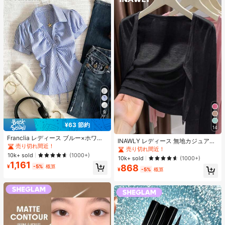
9
¥63 節約
14
#1 ベストセラー
に ファブリック 柔らかなオフィスブラウス
#1 ベストセラー
作物 レディース軽量カーディガン
売り切れ間近！
Franclia レディース ブルー×ホワイ
売り切れ間近！
INAWLY レディース 無地カジュアル
ト ストライプ ボタン付きシャーリン
#1 ベストセラー
#1 ベストセラー
に ファブリック 柔らかなオフィスブラウス
に ファブリック 柔らかなオフィスブラウス
薄手カーディガン、春夏用
#1 ベストセラー
#1 ベストセラー
作物 レディース軽量カーディガン
作物 レディース軽量カーディガン
グ Vネックシャツ 夏向け エフォート
売り切れ間近！
売り切れ間近！
10k+ sold
(1000+)
売り切れ間近！
売り切れ間近！
10k+ sold
(1000+)
レスシック ブラウス 通学・新学期向
1,161
#1 ベストセラー
に ファブリック 柔らかなオフィスブラウス
け 春カジュアル
868
¥
-5%
概算
#1 ベストセラー
作物 レディース軽量カーディガン
¥
-5%
概算
売り切れ間近！
売り切れ間近！