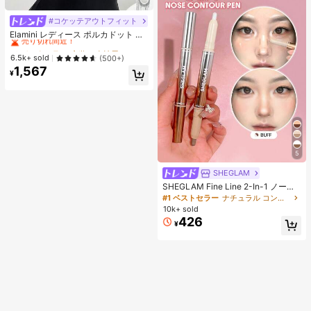
#コケッテアウトフィット
#2 ベストセラー
夜遊び 女性用ブラウス
売り切れ間近！
Elamini レディース ポルカドット パ
ッチワーク レーストリム 配色 ウエ
#2 ベストセラー
#2 ベストセラー
夜遊び 女性用ブラウス
夜遊び 女性用ブラウス
スト ショートスリーブ トップス 夏
売り切れ間近！
売り切れ間近！
6.5k+ sold
(500+)
用
1,567
#2 ベストセラー
夜遊び 女性用ブラウス
¥
売り切れ間近！
5
SHEGLAM
SHEGLAM Fine Line 2-In-1 ノーズ
コンター&ハイライトペン-Buff ノー
#1 ベストセラー
ナチュラル コントゥア＆ブロンザー
ズシャドウ シェーディング 女性と女
10k+ sold
の子のためのブランドビューティー
426
¥
コスメメイクアップ