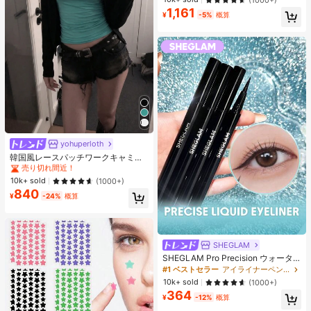
レスシック ブラウス 通学・新学期向
1,161
売り切れ間近！
け 春カジュアル
¥
-5%
概算
#1 ベストセラー
に 緑色 万能デイリートップス
売り切れ間近！
yohuperloth
#1 ベストセラー
#1 ベストセラー
に 緑色 万能デイリートップス
に 緑色 万能デイリートップス
韓国風レースパッチワークキャミソ
ールタンクトップ、Y2Kエステティ
売り切れ間近！
売り切れ間近！
ック、ストリートウェアカジュアル
#1 ベストセラー
に 緑色 万能デイリートップス
10k+ sold
(1000+)
サマー
840
売り切れ間近！
¥
-24%
概算
SHEGLAM
SHEGLAM Pro Precision ウォータ
ープルーフリキッドアイライナー-Bl
#1 ベストセラー
アイライナーペンシル アイライナー
ack 女性と女の子のためのブランド
10k+ sold
(1000+)
ビューティーコスメメイクアップ
364
¥
-12%
概算