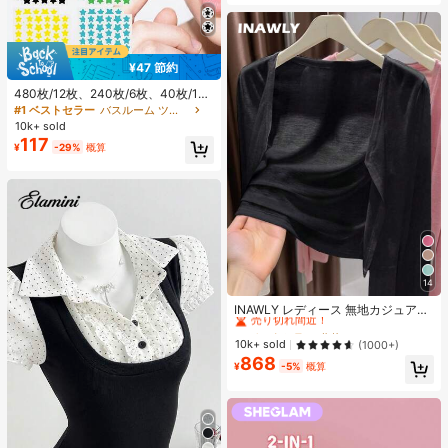
¥47 節約
480枚/12枚、240枚/6枚、40枚/1
枚、フェイススターシール、ハロウ
#1 ベストセラー
バスルーム ツールアクセサリ
ィン装飾シール、クリスマス装飾シ
10k+ sold
ール、ペンタグラムシール、カラフ
117
¥
-29%
概算
ルな装飾シール、パーティー・ホリ
デー写真装飾用、フェイス装飾シー
ル、パーティー装飾シール、ルーム
デコレーション、バニティ、寝室、
旅行、旅行必需品、装飾アクセサリ
ー、経済的で実用的、ストッキング
スタッファー、メイクアップツー
ル、手頃な商品、ギフト、ノベルテ
ィ、女性向けギフト、クリスマスギ
フト、エステティック
14
#1 ベストセラー
作物 レディース軽量カーディガン
売り切れ間近！
INAWLY レディース 無地カジュアル
薄手カーディガン、春夏用
#1 ベストセラー
#1 ベストセラー
作物 レディース軽量カーディガン
作物 レディース軽量カーディガン
売り切れ間近！
売り切れ間近！
10k+ sold
(1000+)
868
#1 ベストセラー
作物 レディース軽量カーディガン
¥
-5%
概算
売り切れ間近！