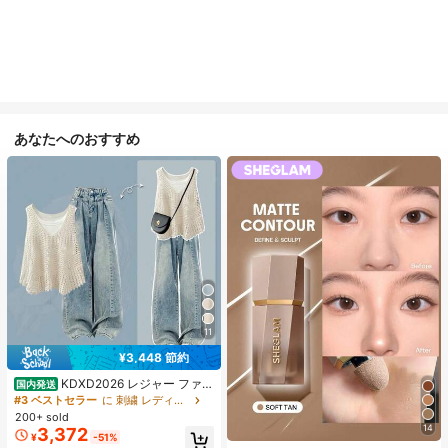
あなたへのおすすめ
11
¥3,448 節約
KDXD2026 レジャー ファッ
国内発送
ション ロングサイズ 夏服 女性 ワイ
#3 ベストセラー
に 刺繍 レディースコーデ
ルドスタイル ボア付きトップス ワイ
200+ sold
ルドスタイル ロングスカート 3点セ
14
3,372
¥
-51%
ット UVカット 軽量 通気性 袖付き