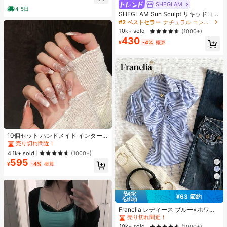
ヒップカバー効果 通気性抜群 サイズ
SHEGLAM
4-5日
豊富
SHEGLAM Sun Sculpt リキッドコン
ター-Soft Tan ノーズシャドウ シェ
#2 ベストセラー
ナチュラル コントゥア＆ブロンザー
ーディング 女性と女の子のためのブ
10k+ sold
(1000+)
ランドビューティーコスメメイクア
430
ップ
¥
-4%
概算
10個セット ハンドメイド インター
ネットセレブリティ優しいラインス
売り切れ間近！
トーンラティスフレンチフォークフ
4.1k+ sold
(1000+)
ァックスパールピンクキャットアイ
595
ボウ偽ネイル プレスオンネイル ネイ
¥
-4%
概算
ルサプライ ハンドメイドプレスオン
ネイル
9
#1 ベストセラー
に ファブリック 柔らかなオフィスブラウス
¥63 節約
売り切れ間近！
#1 ベストセラー
#1 ベストセラー
に ファブリック 柔らかなオフィスブラウス
に ファブリック 柔らかなオフィスブラウス
Franclia レディース ブルー×ホワイ
ト ストライプ ボタン付きシャーリン
売り切れ間近！
売り切れ間近！
グ Vネックシャツ 夏向け エフォート
#1 ベストセラー
に ファブリック 柔らかなオフィスブラウス
10k+ sold
(1000+)