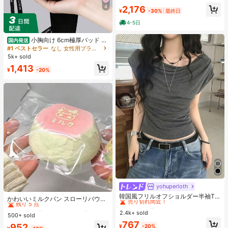
ンドカラー フリルデザイン 半袖トッ
4
2,176
¥
-30%
最終日
プス 上品フェミニンゆったりシルエ
ット通気性抜群 薄手軽量 肌触り柔ら
4-5日
か 体型カバー着痩せ効果 カジュアル
オフィスカジュアル
小胸向け 6cm極厚パッド 盛
国内発送
りブラ ノンワイヤー 谷間メイク シ
#1 ベストセラー
なし 女性用ブラジャーとブラレット
ームレス ボリュームアップ 美胸フィ
5k+ sold
ット ブラジャー
1,413
¥
-20%
yohuperloth
#1 ベストセラー
に カウルネック 女性用トップス、ブラウス、Tシャツ
#1 ベストセラー
に ワンサイズ 幼児向けおもちゃ
売り切れ間近！
韓国風フリルオフショルダー半袖T
残り 5 点
かわいいミルクパン スローリバウン
シャツ、フィットウエストスリミン
#1 ベストセラー
#1 ベストセラー
に カウルネック 女性用トップス、ブラウス、Tシャツ
に カウルネック 女性用トップス、ブラウス、Tシャツ
ドおもちゃ、超ソフト ストレス解消
#1 ベストセラー
#1 ベストセラー
に ワンサイズ 幼児向けおもちゃ
に ワンサイズ 幼児向けおもちゃ
グ多用途トップ カジュアルサマー
2.4k+ sold
おもちゃ、クリーミーな粘性テクス
売り切れ間近！
売り切れ間近！
500+ sold
残り 5 点
残り 5 点
チャー、漫画フード型スクイーズお
#1 ベストセラー
に カウルネック 女性用トップス、ブラウス、Tシャツ
767
#1 ベストセラー
に ワンサイズ 幼児向けおもちゃ
952
¥
-20%
もちゃ、不安解消