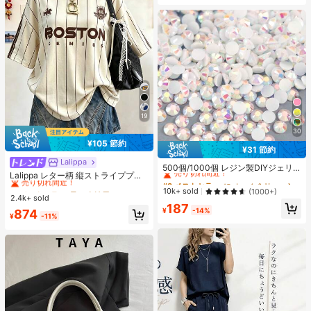
19
30
¥105 節約
¥31 節約
#3 ベストセラー
に ホーム＆リビング
Lalippa
#1 ベストセラー
長い 女性用Tシャツ
売り切れ間近！
500個/1000個 レジン製DIYジェリ
売り切れ間近！
Lalippa レター柄 縦ストライププリ
ーフラットバックラインストーン 小
#3 ベストセラー
#3 ベストセラー
に ホーム＆リビング
に ホーム＆リビング
ント ファッショナブル ミニマル オ
さな丸型ラインストーン ミニ装飾ア
#1 ベストセラー
#1 ベストセラー
長い 女性用Tシャツ
長い 女性用Tシャツ
売り切れ間近！
売り切れ間近！
10k+ sold
(1000+)
ーバーサイズ ミドル丈 ラウンドネッ
クセサリー スマホケース、カップ、
2.4k+ sold
売り切れ間近！
売り切れ間近！
#3 ベストセラー
に ホーム＆リビング
ク ドロップショルダー レディースT
187
靴、ブーツ、衣類装飾、ハンドメイ
¥
-14%
#1 ベストセラー
長い 女性用Tシャツ
874
シャツ 友人へのギフト
売り切れ間近！
ドDIYアイドル応援ファン、ネーム
¥
-11%
売り切れ間近！
タグ用