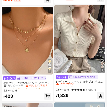
¥
-10%
売り切れ間近！
残り 5 点
8
6
ChicGrav Fashion
#5 ベストセラー
に ニットウェア レディースニットウェア
SHINES JEWELRY
#1 ベストセラー
ゴールド 女性のチェーンネックレス
売り切れ間近！
レディース ファッショナブル ポロカ
高リピート率
売り切れ間近！
3個セット かわいいスター タッセル
ラー ラグラン 半袖 ニットTシャツ
#5 ベストセラー
#5 ベストセラー
に ニットウェア レディースニットウェア
に ニットウェア レディースニットウェア
ネックレス、ミニマリストゴールド
#1 ベストセラー
#1 ベストセラー
ゴールド 女性のチェーンネックレス
ゴールド 女性のチェーンネックレス
軽量 万能カーディガントップ 春夏向
太陽ペンダントネックレス、日常
売り切れ間近！
売り切れ間近！
7.5k+ sold
(1000+)
2.6k+ sold
高リピート率
高リピート率
売り切れ間近！
売り切れ間近！
け エステティック 秋
着、バカンス、パーティー、デート
#5 ベストセラー
に ニットウェア レディースニットウェア
1,826
#1 ベストセラー
ゴールド 女性のチェーンネックレス
423
に適したファッションジュエリー、
¥
¥
売り切れ間近！
高リピート率
売り切れ間近！
ハンドメイド チェーン長さとビーズ
数はランダム