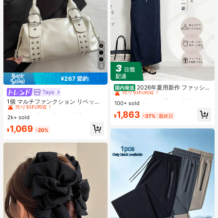
5
#6 ベストセラー
に 新しい 女性用ツーピース衣装
¥267 節約
売り切れ間近！
2026年夏用新作 ファッショ
国内発送
Taya
#1 ベストセラー
プレーン 女性のショルダーバッグ
ンでカジュアルなセット、女性向け
#6 ベストセラー
#6 ベストセラー
に 新しい 女性用ツーピース衣装
に 新しい 女性用ツーピース衣装
売り切れ間近！
ゆったりとしたシルエットのスリム
1個 マルチファンクション リベット
100+ sold
売り切れ間近！
売り切れ間近！
効果のある2点セット、純色。外出や
ハンドバッグ、ビンテージバイクス
#1 ベストセラー
#1 ベストセラー
プレーン 女性のショルダーバッグ
プレーン 女性のショルダーバッグ
#6 ベストセラー
に 新しい 女性用ツーピース衣装
1,863
遊びにぴったり
タイル リベットデコレーション PU
¥
-37%
最終日
2k+ sold
売り切れ間近！
売り切れ間近！
売り切れ間近！
レザーショルダーバッグ、パンクロ
#1 ベストセラー
プレーン 女性のショルダーバッグ
1,069
ック アンダーアームバッグ、仕事、
¥
-20%
売り切れ間近！
通勤、デート、パーティー、音楽フ
ェスに適しています