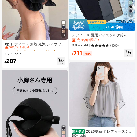
4
¥156 節約
レディース 夏用アイスシルク冷却ジ
11
#6 ベストセラー
ブラック 髪の爪
ョガーパンツ、速乾軽量スポーツパ
売り切れ間近！
売り切れ間近！
ンツ、ジッパーポケットとウエスト
1個 レディース 無地 光沢 シアサッカ
3.1k+ sold
(100+)
バンド付き、フィットネスとランニ
ー リボン ヘアクリップ、エレガント
#6 ベストセラー
#6 ベストセラー
ブラック 髪の爪
ブラック 髪の爪
711
ングに適したアスレジャー
なファッション クロークリップ、日
8.2k+ sold
¥
-18%
売り切れ間近！
売り切れ間近！
常使用に適しています (ヘアクロー 1
#6 ベストセラー
ブラック 髪の爪
287
3cm-15cm)
¥
売り切れ間近！
2026夏新作 レディースシャ
国内発送
ツ 日系ナチュラルスタイル ロースタ
80+ sold