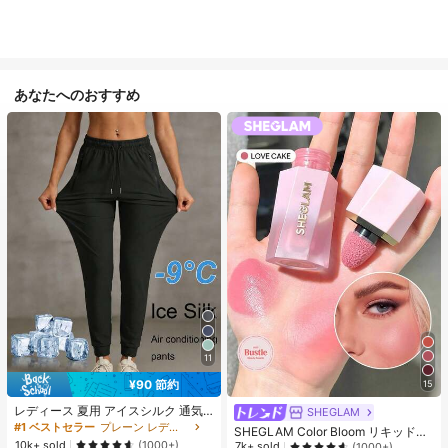
あなたへのおすすめ
11
¥90 節約
15
レディース 夏用 アイスシルク 通気
SHEGLAM
性 ランニングパンツ、速乾 軽量 ス
#1 ベストセラー
プレーン レディースパンツ
SHEGLAM Color Bloom リキッドチ
ポーツパンツ ジッパーポケット & ウ
10k+ sold
ークマット仕上げ-Love Cake チー
(1000+)
7k+ sold
(1000+)