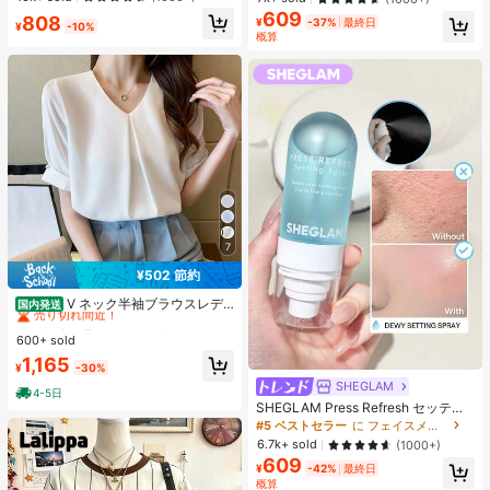
エストバンド付き フィットネス & ジ
ク 女性と女の子のためのブランドビ
609
808
ョギング用 ブラック、アスレジャー
¥
-37%
最終日
¥
-10%
ューティーコスメメイクアップ
概算
7
¥502 節約
#5 ベストセラー
に エレガント レディーストップス
売り切れ間近！
V ネック半袖ブラウスレデ
国内発送
ィース 前タックロールスリーブパー
#5 ベストセラー
#5 ベストセラー
に エレガント レディーストップス
に エレガント レディーストップス
ルボタンドレープゆったり肉隠しオ
600+ sold
売り切れ間近！
売り切れ間近！
フィス万能シフォントップス
#5 ベストセラー
に エレガント レディーストップス
1,165
¥
-30%
売り切れ間近！
SHEGLAM
4-5日
SHEGLAM Press Refresh セッティ
ングスプレー 女性と女の子のための
#5 ベストセラー
に フェイスメイク
ブランドビューティーコスメメイク
6.7k+ sold
(1000+)
アップ
609
¥
-42%
最終日
概算