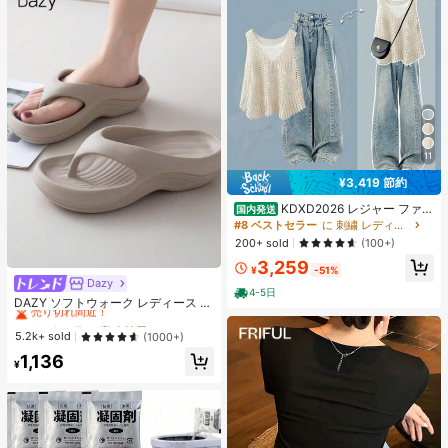
11
¥3,419 節約
KDXD2026 レジャー ファッ
国内発送
ション ロングサイズ 夏服 女性 ワイ
#8 ベストセラー
に 刺繍 レディースコーデ
ルドスタイル ボア付きトップス ワイ
200+ sold
(100+)
ルドスタイル ロングスカート 3点セ
3,259
ット UVカット 軽量 通気性 袖付き
¥
-51%
ヒップカバー効果 通気性抜群 サイズ
Dazy
#1 ベストセラー
寮 女性用スリッパ
豊富
4-5日
売り切れ間近！
DAZY ソフトウォーク レディース E
VA ミッドヒール プラットフォーム
#1 ベストセラー
#1 ベストセラー
寮 女性用スリッパ
寮 女性用スリッパ
ビーチサンダル - 超軽量、通気性、
売り切れ間近！
売り切れ間近！
5.2k+ sold
(1000+)
快適、滑り止め、ソフトソール、ビ
#1 ベストセラー
寮 女性用スリッパ
1,136
ーチ、休暇、家庭の自由時間、日常
¥
売り切れ間近！
着用に最適な ミニマリストデザイン
- 通年使用、スリッポン、無地、プ
リントなし