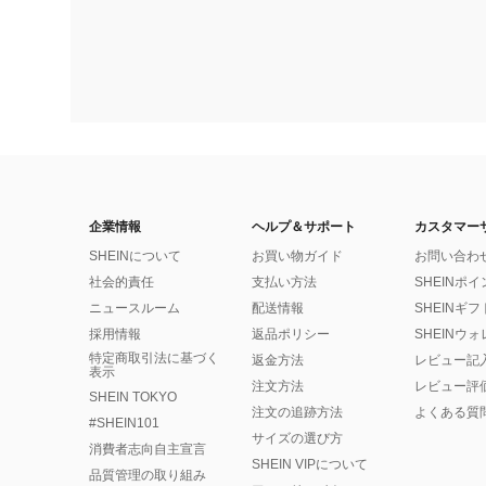
企業情報
ヘルプ＆サポート
カスタマー
SHEINについて
お買い物ガイド
お問い合わ
社会的責任
支払い方法
SHEINポ
ニュースルーム
配送情報
SHEINギ
採用情報
返品ポリシー
SHEINウ
特定商取引法に基づく
返金方法
レビュー記
表示
注文方法
レビュー評
SHEIN TOKYO
注文の追跡方法
よくある質
#SHEIN101
サイズの選び方
消費者志向自主宣言
SHEIN VIPについて
品質管理の取り組み