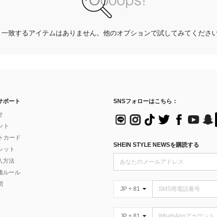
一致するアイテムはありません。他のオプションで試してみてくださ
サポート
SNSフォローはこちら：
せ
イント
フトカード
SHEIN STYLE NEWSを購読する
ォレット
入方法
価ルール
問
JP + 81
JP + 81