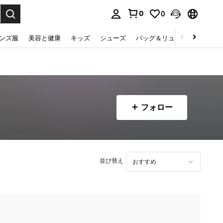
0
0
select.
ンズ服
美容と健康
キッズ
シューズ
バッグ＆リュック
下着＆
フォロー
並び替え