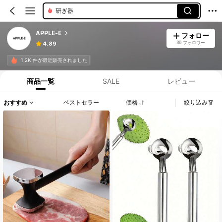
研ぎ器
APPLE-E
フォロー
36 フォロワー
4.89
1.2K 件が最近販売されました
商品一覧
SALE
レビュー
おすすめ
ベストセラー
価格
絞り込み