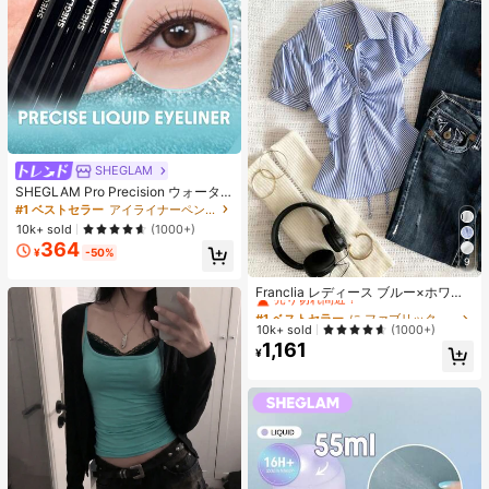
SHEGLAM
SHEGLAM Pro Precision ウォータ
ープルーフリキッドアイライナー-Bl
#1 ベストセラー
アイライナーペンシル アイライナー
ack 女性と女の子のためのブランド
10k+ sold
(1000+)
ビューティーコスメメイクアップ
364
¥
-50%
9
#1 ベストセラー
に ファブリック 柔らかなオフィスブラウス
売り切れ間近！
Franclia レディース ブルー×ホワイ
ト ストライプ ボタン付きシャーリン
#1 ベストセラー
#1 ベストセラー
に ファブリック 柔らかなオフィスブラウス
に ファブリック 柔らかなオフィスブラウス
グ Vネックシャツ 夏向け エフォート
売り切れ間近！
売り切れ間近！
10k+ sold
(1000+)
レスシック ブラウス 通学・新学期向
1,161
#1 ベストセラー
に ファブリック 柔らかなオフィスブラウス
け 春カジュアル
¥
売り切れ間近！