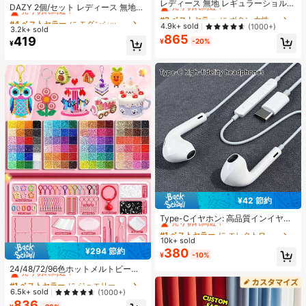
売り切れ間近！
レディース 無地 レギュラーショルダ
売り切れ間近！
DAZY 2個/セット レディース 無地
ー 半袖Tシャツ ラウンドネック スリ
#2 ベストセラー
#2 ベストセラー
に ボタン 女性用Tシャツ
に ボタン 女性用Tシャツ
光沢 シアサッカー リボン ヘアクリ
#4 ベストセラー
#4 ベストセラー
に モダンシック アクセサリー
に モダンシック アクセサリー
ムフィット 美シルエット 伸縮性 軽
ップ、エレガントなファッション ク
売り切れ間近！
売り切れ間近！
4.9k+ sold
(1000+)
3.2k+ sold
売り切れ間近！
売り切れ間近！
量 通気性 快適素材 夏用 万能 オール
ロークリップ、日常使用に適してい
865
#2 ベストセラー
に ボタン 女性用Tシャツ
419
マッチ トップス
¥
-20%
#4 ベストセラー
に モダンシック アクセサリー
¥
ます(ヘアクロー 13cm-15cm)
売り切れ間近！
売り切れ間近！
¥42 節約
#1 ベストセラー
に エレクトロニクス
売り切れ間近！
Type-Cイヤホン: 高品質インイヤー
ヘッドホン、3ボタンインラインコ
#1 ベストセラー
#1 ベストセラー
に エレクトロニクス
に エレクトロニクス
ントロール内蔵、音楽再生、通話応
10k+ sold
売り切れ間近！
売り切れ間近！
答、音量調整が簡単。17/16/15シリ
380
¥294 節約
#1 ベストセラー
に エレクトロニクス
¥
-10%
#1 ベストセラー
に ジュエリー製作セット
ーズ、Plus、Pro、Pro Maxモデル対
売り切れ間近！
応
売り切れ間近！
24/48/72/96色ホットメルトビーズ
クリエイティブクラフトセット、ス
#1 ベストセラー
#1 ベストセラー
に ジュエリー製作セット
に ジュエリー製作セット
クエアペグボード、多層収納ボック
売り切れ間近！
売り切れ間近！
6.5k+ sold
(1000+)
ス、アイロンペーパー、カラフルな
836
#1 ベストセラー
に ジュエリー製作セット