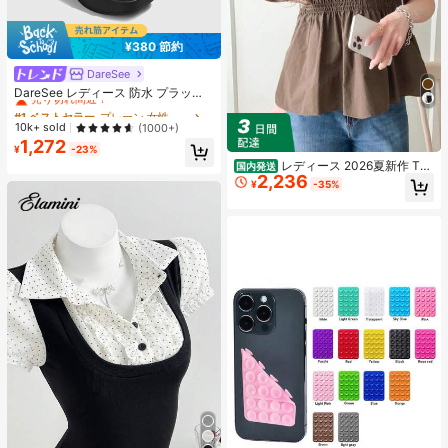
¥380 節約
DareSee
#1 ベストセラー
プレーン 女性用ヒールサンダル
売り切れ間近！
DareSee レディース 防水 プラット
フォーム 厚底サンダル オープントゥ
#1 ベストセラー
#1 ベストセラー
プレーン 女性用ヒールサンダル
プレーン 女性用ヒールサンダル
スリッポンシューズ 夏新作 チャンキ
売り切れ間近！
売り切れ間近！
10k+ sold
(1000+)
ーハイヒール Y2Kスタイル 通学向け
1,272
#1 ベストセラー
プレーン 女性用ヒールサンダル
¥
-23%
売り切れ間近！
レディース 2026夏新作 Tシ
国内発送
2,236
ャツ 半袖 トップス ドッキング ビス
¥
-35%
チェ風 シャーリング ペプラム 切り
替え バイカラー モノトーン ショー
ト丈 クロップド 細見え 脚長効果 二
の腕カバー 体型カバー 着痩せ