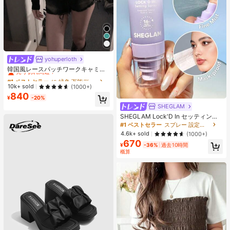
yohuperloth
#1 ベストセラー
に 緑色 万能デイリートップス
売り切れ間近！
韓国風レースパッチワークキャミソ
ールタンクトップ、Y2Kエステティ
#1 ベストセラー
#1 ベストセラー
に 緑色 万能デイリートップス
に 緑色 万能デイリートップス
ック、ストリートウェアカジュアル
売り切れ間近！
売り切れ間近！
10k+ sold
(1000+)
サマー
840
#1 ベストセラー
に 緑色 万能デイリートップス
¥
-20%
売り切れ間近！
SHEGLAM
SHEGLAM Lock'D In セッティング
スプレー 女性と女の子のためのブラ
#1 ベストセラー
スプレー 設定スプレー
ンドビューティーコスメメイクアッ
4.6k+ sold
(1000+)
プ
670
¥
-36%
過去10時間
概算