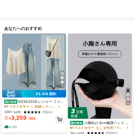
あなたへのおすすめ
11
¥3,419 節約
KDXD2026 レジャー ファッ
国内発送
4
ション ロングサイズ 夏服 女性 ワイ
#7 ベストセラー
に 刺繍 レディースコーデ
ルドスタイル ボア付きトップス ワイ
200+ sold
(100+)
ルドスタイル ロングスカート 3点セ
3,259
ット UVカット 軽量 通気性 袖付き
¥
-51%
ヒップカバー効果 通気性抜群 サイズ
小胸向け 6cm極厚パッド 盛
国内発送
豊富
りブラ ノンワイヤー 谷間メイク シ
4-5日
#1 ベストセラー
なし 女性用ブラジャーとブラレット
ームレス ボリュームアップ 美胸フィ
5k+ sold
(1000+)