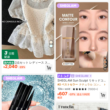
2点セット レディース スイ
国内発送
2,040
ートスタイル 水玉模様 メッシュ フ
¥
-23%
14
リル パフスリーブ クロップトップ
フレッシュサマー ドールブラウス ト
SHEGLAM
ップス 半袖 ドット柄 ショート丈 透
け感 シースルー ガーリー 大人可愛
SHEGLAM Sun Sculpt リキッドコン
い フェミニン 春夏
ター-Soft Tan ノーズシャドウ シェ
#2 ベストセラー
ナチュラル コントゥア＆ブロンザー
ーディング 女性と女の子のためのブ
10k+ sold
(1000+)
ランドビューティーコスメメイクア
607
ップ
¥
-37%
過去10時間
概算