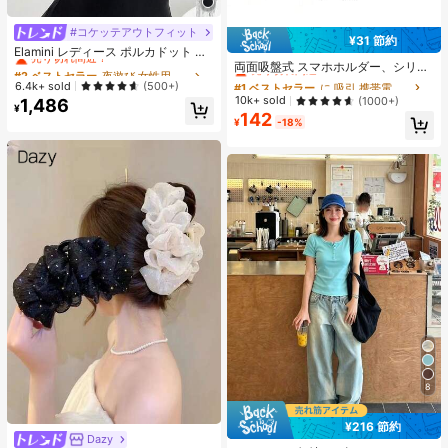
#コケッテアウトフィット
#2 ベストセラー
夜遊び 女性用ブラウス
¥31 節約
#1 ベストセラー
に 吸引 携帯電話ホルダー
売り切れ間近！
Elamini レディース ポルカドット パ
売り切れ間近！
ッチワーク レーストリム 配色 ウエ
両面吸盤式 スマホホルダー、シリコ
#2 ベストセラー
#2 ベストセラー
夜遊び 女性用ブラウス
夜遊び 女性用ブラウス
スト ショートスリーブ トップス 夏
ン製 滑り止め 洗える スマートフォ
#1 ベストセラー
#1 ベストセラー
に 吸引 携帯電話ホルダー
に 吸引 携帯電話ホルダー
売り切れ間近！
売り切れ間近！
6.4k+ sold
(500+)
用
ンブラケット ステッカー
売り切れ間近！
売り切れ間近！
10k+ sold
(1000+)
1,486
#2 ベストセラー
夜遊び 女性用ブラウス
¥
142
#1 ベストセラー
に 吸引 携帯電話ホルダー
売り切れ間近！
¥
-18%
売り切れ間近！
8
¥216 節約
#2 ベストセラー
に ボタン 女性用Tシャツ
Dazy
#4 ベストセラー
に モダンシック アクセサリー