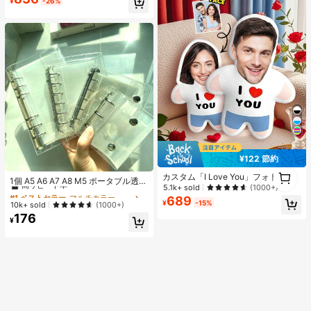
キーチェーン、装飾アクセサリー、
¥
-26%
売り切れ間近！
ハンギングロープ付き、DIY愛好家
がDIYパズル、バレンタインデーギ
フト、誕生日ギフトを手作りできま
す。
¥122 節約
#1 ベストセラー
マルチカラー バインダー
1
カスタム「I Love You」フォトクッ
高リピート率
1個 A5 A6 A7 A8 M5 ポータブル透明
1
ション - パーソナライズされた顔ホ
5.1k+ sold
(1000+)
ルーズリーフバインダー、透明ステ
#1 ベストセラー
#1 ベストセラー
マルチカラー バインダー
マルチカラー バインダー
ームデコレーションクッション、ニ
689
ッカーブック、シールブック、ステ
¥
-15%
高リピート率
高リピート率
10k+ sold
(1000+)
ット生地、ハート柄、愛を表現、カ
ッカーブック、写真収納バッグ、フ
ップルホームデコレーション、ホー
176
#1 ベストセラー
マルチカラー バインダー
ォトアルバム、貯金プランブック、
¥
ムデコレーション | ニットテクスチ
高リピート率
プランナー、ノート、オフィス文房
ャー、装飾クッション、暖かい秋の
具、学用品として使用可能
砂漠、あなたの家に雰囲気を加える