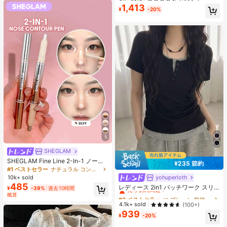
ット ブラジャー
1,413
¥
-20%
5
SHEGLAM
SHEGLAM Fine Line 2-In-1 ノーズ
¥235 節約
コンター&ハイライトペン-Buff ノー
#1 ベストセラー
ナチュラル コントゥア＆ブロンザー
ズシャドウ シェーディング 女性と女
yohuperloth
#3 ベストセラー
に プレーン 無地のカジュアルTシャツ
10k+ sold
の子のためのブランドビューティー
485
売り切れ間近！
レディース 2in1 パッチワーク スリ
¥
-39%
過去10時間
コスメメイクアップ
ムフィット 多用途 カジュアル 半袖T
概算
#3 ベストセラー
#3 ベストセラー
に プレーン 無地のカジュアルTシャツ
に プレーン 無地のカジュアルTシャツ
シャツ ブラック 夏用
売り切れ間近！
売り切れ間近！
4.1k+ sold
(100+)
939
#3 ベストセラー
に プレーン 無地のカジュアルTシャツ
¥
-20%
売り切れ間近！