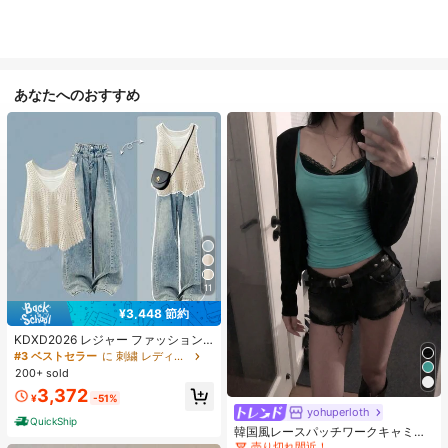
あなたへのおすすめ
11
¥3,448 節約
KDXD2026 レジャー ファッション
ロングサイズ 夏服 女性 ワイルドス
#3 ベストセラー
に 刺繍 レディースコーデ
タイル ボア付きトップス ワイルドス
200+ sold
タイル ロングスカート 3点セット U
3,372
#1 ベストセラー
に 緑色 万能デイリートップス
Vカット 軽量 通気性 袖付き ヒップ
¥
-51%
カバー効果 通気性抜群 サイズ豊富
売り切れ間近！
yohuperloth
QuickShip
#1 ベストセラー
#1 ベストセラー
に 緑色 万能デイリートップス
に 緑色 万能デイリートップス
韓国風レースパッチワークキャミソ
ールタンクトップ、Y2Kエステティ
売り切れ間近！
売り切れ間近！