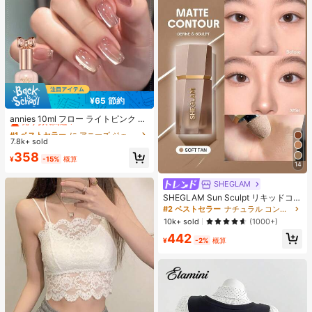
¥65 節約
#1 ベストセラー
に アニーズ ジェルネイルポリッシュ
売り切れ間近！
annies 10ml フロー ライトピンク キ
ャットアイ ジェルネイルポリッシュ
#1 ベストセラー
#1 ベストセラー
に アニーズ ジェルネイルポリッシュ
に アニーズ ジェルネイルポリッシュ
ウルトラシャイン UVジェル ミラー
7.8k+ sold
売り切れ間近！
売り切れ間近！
グラス キャットマグネットジェル ワ
#1 ベストセラー
に アニーズ ジェルネイルポリッシュ
358
ニス ネイルサプライ
¥
-15%
概算
14
売り切れ間近！
SHEGLAM
SHEGLAM Sun Sculpt リキッドコン
ター-Soft Tan ノーズシャドウ シェ
#2 ベストセラー
ナチュラル コントゥア＆ブロンザー
ーディング 女性と女の子のためのブ
10k+ sold
(1000+)
ランドビューティーコスメメイクア
442
ップ
¥
-2%
概算