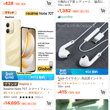
小胸向け下着 レディース 、脇高UP
#2 ベストセラー
に ジュエリー製作セット
428
DIYアイロンビーズハンドメイドク
¥
-3%
概算
ブラジャー 無地チューブトップ 、ス
10k+ sold
売り切れ間近！
ラフト、誕生日、バレンタインデ
トラップレスカップ付きブラ 、取り
1,382
ー、パーティーギフト、リフィルビ
¥
-30%
残り3日
外し可能な肩紐インナー、 胸ボタン
ーズセット
ナイトブラ 、滑り止めブラトップ 白
QuickShip
¥52 節約
#1 ベストセラー
に エレクトロニクス
¥773 節約
売り切れ間近！
Type-Cイヤホン: 高品質インイヤー
ヘッドホン、3ボタンインラインコ
#1 ベストセラー
#1 ベストセラー
に エレクトロニクス
に エレクトロニクス
Realme
ントロール内蔵、音楽再生、通話応
10k+ sold
売り切れ間近！
売り切れ間近！
答、音量調整が簡単。17/16/15シリ
Realme Note 70T スマートフォン 4
#1 ベストセラー
に エレクトロニクス
415
ーズ、Plus、Pro、Pro Maxモデル対
GB+64GB/4GB+128GB/4GB+256G
#3 ベストセラー
に 携帯電話ブランド 携帯電話
¥
-11%
概算
売り切れ間近！
応
B グローバル版 4G LTE、Android 15
600+ sold
(100+)
アンロック携帯電話、6000mAh大
14,695
容量バッテリー、50MP AIカメラ、9
¥
-5%
残り3日
0Hzスクリーン モバイルフォン プラ
スライト、15W急速充電、8コアチッ