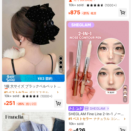
ック、ストリートウェアカジュアル
#1 ベストセラー
に 緑色 万能デイリートップス
10k+ sold
(1000+)
サマー
売り切れ間近！
875
¥
-21%
概算
5
¥83 節約
#1 ベストセラー
ポリエステル 髪の爪
売り切れ間近！
1個 大サイズ ブラックベルベット リ
ボン ヘアクリップ クリスタルライン
#1 ベストセラー
#1 ベストセラー
ポリエステル 髪の爪
ポリエステル 髪の爪
ストーン装飾付き、エレガントな二
売り切れ間近！
売り切れ間近！
10k+ sold
(1000+)
重レイヤー フロック加工リボン レデ
5
#1 ベストセラー
ポリエステル 髪の爪
251
ィース用
¥
-25%
残り2日
売り切れ間近！
SHEGLAM
SHEGLAM Fine Line 2-In-1 ノーズ
コンター&ハイライトペン-Buff ノー
#1 ベストセラー
ナチュラル コントゥア＆ブロンザー
ズシャドウ シェーディング 女性と女
10k+ sold
の子のためのブランドビューティー
426
コスメメイクアップ