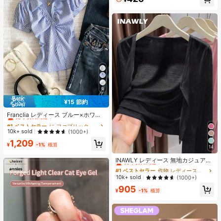
¥
9
¥15 節約
#1 ベストセラー
に ファブリック 柔らかなオフィスブラウス
売り切れ間近！
Franclia レディース ブルー×ホワイ
ト ストライプ ボタン付きシャーリン
#1 ベストセラー
#1 ベストセラー
に ファブリック 柔らかなオフィスブラウス
に ファブリック 柔らかなオフィスブラウス
グ Vネックシャツ 夏向け エフォート
売り切れ間近！
売り切れ間近！
10k+ sold
(1000+)
レスシック ブラウス 通学・新学期向
#1 ベストセラー
に ファブリック 柔らかなオフィスブラウス
1,209
け 春カジュアル
¥
-1%
概算
14
売り切れ間近！
#1 ベストセラー
作物 レディース軽量カーディガン
売り切れ間近！
INAWLY レディース 無地カジュアル
薄手カーディガン、春夏用
#1 ベストセラー
#1 ベストセラー
作物 レディース軽量カーディガン
作物 レディース軽量カーディガン
売り切れ間近！
売り切れ間近！
10k+ sold
(1000+)
#1 ベストセラー
作物 レディース軽量カーディガン
905
¥
-1%
概算
売り切れ間近！