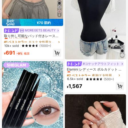
6
¥70 節約
MOREGETS BEAUTY
#1 ベストセラー
モスク 女性用タンクトップ&キャミス
売り切れ間近！
取り外し可能なパッド付きレースキ
ャミソール、多用途ノースリーブア
#1 ベストセラー
#1 ベストセラー
モスク 女性用タンクトップ&キャミス
モスク 女性用タンクトップ&キャミス
ンダーシャツ、女性向け、新学期、
売り切れ間近！
売り切れ間近！
10k+ sold
(1000+)
クリスマス、春節、カジュアルホワ
#1 ベストセラー
モスク 女性用タンクトップ&キャミス
691
イトサマー、シック&エレガント
¥
-9%
概算
売り切れ間近！
#コケッテアウトフィット
#2 ベストセラー
夜遊び 女性用ブラウス
売り切れ間近！
Elamini レディース ポルカドット パ
ッチワーク レーストリム 配色 ウエ
#2 ベストセラー
#2 ベストセラー
夜遊び 女性用ブラウス
夜遊び 女性用ブラウス
スト ショートスリーブ トップス 夏
売り切れ間近！
売り切れ間近！
6.5k+ sold
(500+)
用
#2 ベストセラー
夜遊び 女性用ブラウス
1,567
¥
売り切れ間近！