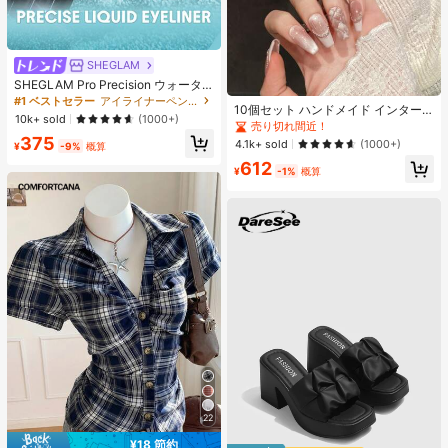
SHEGLAM
SHEGLAM Pro Precision ウォータ
ープルーフリキッドアイライナー-Bl
#1 ベストセラー
アイライナーペンシル アイライナー
10個セット ハンドメイド インター
ack 女性と女の子のためのブランド
10k+ sold
(1000+)
ネットセレブリティ優しいラインス
売り切れ間近！
ビューティーコスメメイクアップ
トーンラティスフレンチフォークフ
375
4.1k+ sold
(1000+)
¥
-9%
概算
ァックスパールピンクキャットアイ
612
ボウ偽ネイル プレスオンネイル ネイ
¥
-1%
概算
ルサプライ ハンドメイドプレスオン
ネイル
22
¥18 節約