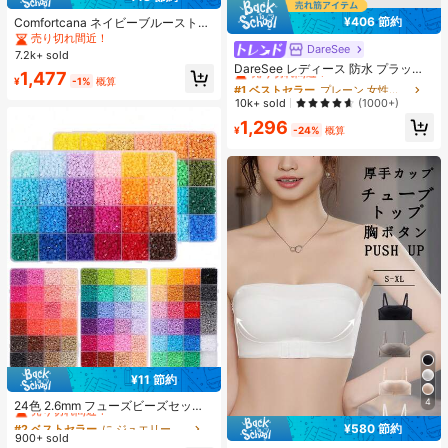
¥406 節約
Comfortcana ネイビーブルーストラ
イプ パフスリーブ シングルブレスト
売り切れ間近！
DareSee
#1 ベストセラー
プレーン 女性用ヒールサンダル
カジュアルシャツ、夏物アパレル
7.2k+ sold
売り切れ間近！
DareSee レディース 防水 プラット
1,477
¥
-1%
概算
フォーム 厚底サンダル オープントゥ
#1 ベストセラー
#1 ベストセラー
プレーン 女性用ヒールサンダル
プレーン 女性用ヒールサンダル
スリッポンシューズ 夏新作 チャンキ
売り切れ間近！
売り切れ間近！
10k+ sold
(1000+)
ーハイヒール Y2Kスタイル 通学向け
#1 ベストセラー
プレーン 女性用ヒールサンダル
1,296
¥
-24%
概算
売り切れ間近！
¥11 節約
#2 ベストセラー
に ジュエリー製作セット
4
売り切れ間近！
24色 2.6mm フューズビーズセッ
ト、大人向けピクセルアートDIYパ
#2 ベストセラー
#2 ベストセラー
に ジュエリー製作セット
に ジュエリー製作セット
¥580 節約
ズル、フューズビーズハンドメイド
900+ sold
売り切れ間近！
売り切れ間近！
ピクセルアートDIYパズル 3Dパズル