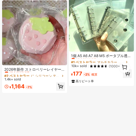
プセット、アダプターなし、ベトナ
ムSIMロック
#1 ベストセラー
マルチカラー バインダー
売り切れ間近！
1個 A5 A6 A7 A8 M5 ポータブル透明
ルーズリーフバインダー、透明ステ
#1 ベストセラー
#1 ベストセラー
マルチカラー バインダー
マルチカラー バインダー
#2 ベストセラー
に シリコーン ティーンエイジャー向けのノベルティ＆ギャグおもちゃ
1
ッカーブック、シールブック、ステ
売り切れ間近！
売り切れ間近！
10k+ sold
(1000+)
ッカーブック、写真収納バッグ、フ
1
売り切れ間近！
2026年新作 ストロベリーレイヤー
#1 ベストセラー
マルチカラー バインダー
177
ォトアルバム、貯金プランブック、
ケーキ シリコンスクイーズトイ 1
#2 ベストセラー
#2 ベストセラー
に シリコーン ティーンエイジャー向けのノベルティ＆ギャグおもちゃ
に シリコーン ティーンエイジャー向けのノベルティ＆ギャグおもちゃ
¥
-2%
概算
売り切れ間近！
プランナー、ノート、オフィス文房
個、厚手&ソフト、学生、誕生日、
1.4k+ sold
売り切れ間近！
売り切れ間近！
具、学用品として使用可能
高リピート率
サプライズ、ホリデー、カップル、
#2 ベストセラー
に シリコーン ティーンエイジャー向けのノベルティ＆ギャグおもちゃ
1,164
クリスマス、ゲーマー、ストレス解
¥
-7%
売り切れ間近！
消に最適なギフト