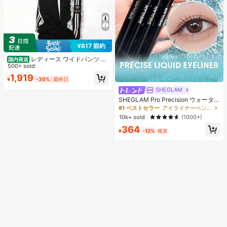
¥817 節約
レディース ワイドパンツ 夏
国内発送
アメリカンレトロ レース デザインパ
500+ sold
ンツ ストレート ルーズ フィット ハ
1,919
¥
-30%
最終日
イウエスト 華やか 高見え お出かけ
デイリー 普段使い ファッショナブル
SHEGLAM
SHEGLAM Pro Precision ウォータ
ープルーフリキッドアイライナー-Bl
#1 ベストセラー
アイライナーペンシル アイライナー
ack 女性と女の子のためのブランド
10k+ sold
(1000+)
ビューティーコスメメイクアップ
364
¥
-12%
概算