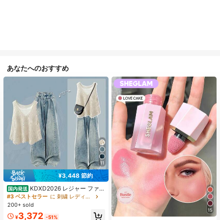
あなたへのおすすめ
11
¥3,448 節約
KDXD2026 レジャー ファッ
国内発送
ション ロングサイズ 夏服 女性 ワイ
#3 ベストセラー
に 刺繍 レディースコーデ
ルドスタイル ボア付きトップス ワイ
200+ sold
ルドスタイル ロングスカート 3点セ
15
3,372
ット UVカット 軽量 通気性 袖付き
¥
-51%