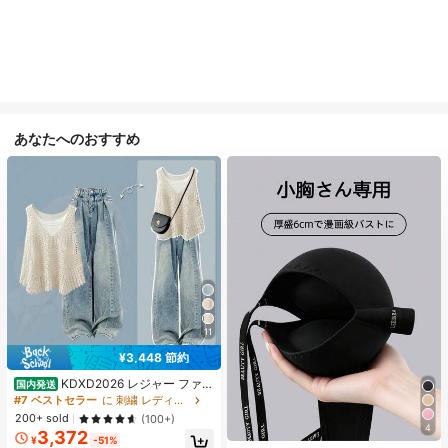
あなたへのおすすめ
11
¥3,448 節約
KDXD2026 レジャー ファッ
国内発送
ション ロングサイズ 夏服 女性 ワイ
#7 ベストセラー
に 刺繍 レディースコーデ
ルドスタイル ボア付きトップス ワイ
200+ sold
(100+)
ルドスタイル ロングスカート 3点セ
4
3,372
ット UVカット 軽量 通気性 袖付き
¥
-51%