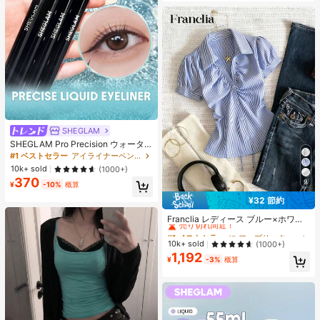
SHEGLAM
SHEGLAM Pro Precision ウォータ
ープルーフリキッドアイライナー-Bl
#1 ベストセラー
アイライナーペンシル アイライナー
ack 女性と女の子のためのブランド
10k+ sold
(1000+)
ビューティーコスメメイクアップ
370
9
¥
-10%
概算
¥32 節約
#1 ベストセラー
に ファブリック 柔らかなオフィスブラウス
売り切れ間近！
Franclia レディース ブルー×ホワイ
ト ストライプ ボタン付きシャーリン
#1 ベストセラー
#1 ベストセラー
に ファブリック 柔らかなオフィスブラウス
に ファブリック 柔らかなオフィスブラウス
グ Vネックシャツ 夏向け エフォート
売り切れ間近！
売り切れ間近！
10k+ sold
(1000+)
レスシック ブラウス 通学・新学期向
1,192
#1 ベストセラー
に ファブリック 柔らかなオフィスブラウス
け 春カジュアル
¥
-3%
概算
売り切れ間近！