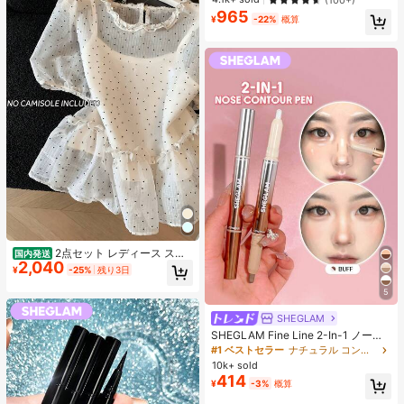
965
#3 ベストセラー
に プレーン 無地のカジュアルTシャツ
¥
-22%
概算
売り切れ間近！
2点セット レディース スイ
国内発送
2,040
ートスタイル 水玉模様 メッシュ フ
¥
-25%
残り3日
リル パフスリーブ クロップトップ
フレッシュサマー ドールブラウス ト
5
ップス 半袖 ドット柄 ショート丈 透
け感 シースルー ガーリー 大人可愛
SHEGLAM
い フェミニン 春夏
SHEGLAM Fine Line 2-In-1 ノーズ
コンター&ハイライトペン-Buff ノー
#1 ベストセラー
ナチュラル コントゥア＆ブロンザー
ズシャドウ シェーディング 女性と女
10k+ sold
の子のためのブランドビューティー
414
¥
-3%
概算
コスメメイクアップ