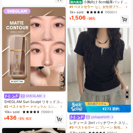
ヒップカバー効果 通気性抜群 サイズ
小胸向け 6cm極厚パッド 盛
国内発送
豊富
りブラ ノンワイヤー 谷間メイク シ
#1 ベストセラー
なし 女性用ブラジャーとブラレット
ームレス ボリュームアップ 美胸フィ
5k+ sold
(1000+)
ット ブラジャー
1,506
¥
-20%
14
SHEGLAM
SHEGLAM Sun Sculpt リキッドコン
ター-Soft Tan ノーズシャドウ シェ
#2 ベストセラー
ナチュラル コントゥア＆ブロンザー
¥273 節約
ーディング 女性と女の子のためのブ
10k+ sold
(1000+)
ランドビューティーコスメメイクア
436
yohuperloth
#3 ベストセラー
に プレーン 無地のカジュアルTシャツ
ップ
¥
-3%
概算
売り切れ間近！
レディース 2in1 パッチワーク スリ
ムフィット 多用途 カジュアル 半袖T
#3 ベストセラー
#3 ベストセラー
に プレーン 無地のカジュアルTシャツ
に プレーン 無地のカジュアルTシャツ
シャツ ブラック 夏用
売り切れ間近！
売り切れ間近！
4.1k+ sold
(100+)