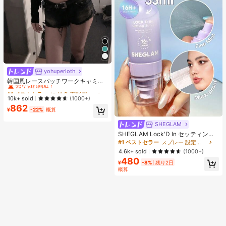
yohuperloth
#1 ベストセラー
に 緑色 万能デイリートップス
売り切れ間近！
韓国風レースパッチワークキャミソ
ールタンクトップ、Y2Kエステティ
#1 ベストセラー
#1 ベストセラー
に 緑色 万能デイリートップス
に 緑色 万能デイリートップス
ック、ストリートウェアカジュアル
売り切れ間近！
売り切れ間近！
10k+ sold
(1000+)
サマー
862
#1 ベストセラー
に 緑色 万能デイリートップス
¥
-22%
概算
売り切れ間近！
SHEGLAM
SHEGLAM Lock'D In セッティング
スプレー 女性と女の子のためのブラ
#1 ベストセラー
スプレー 設定スプレー
ンドビューティーコスメメイクアッ
4.6k+ sold
(1000+)
プ
480
¥
-8%
残り2日
概算